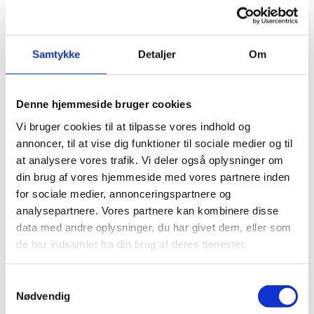
almene og erhvervsfaglige forudsætninger.
Undervisningen er ligesom på GF1 planlagt i en fagretning,
der introducerer til uddannelser inden for et eller i nogle
Samtykke
Detaljer
Om
tilfælde to hovedområder, og undervisningen består af:
Erhvervsfag som metodelære og arbejdsplanlægning
Denne hjemmeside bruger cookies
Kombinationsfag med f.eks. dansk, regning og
samfundsfag
Vi bruger cookies til at tilpasse vores indhold og
Tematiserede projekter i praksisfællesskaber
annoncer, til at vise dig funktioner til sociale medier og til
at analysere vores trafik. Vi deler også oplysninger om
Læs mere om fag og indhold på grundforløb+
din brug af vores hjemmeside med vores partnere inden
for sociale medier, annonceringspartnere og
Der er ingen afsluttende prøver på GF+. Eleverne vælger en
analysepartnere. Vores partnere kan kombinere disse
konkret erhvervsuddannelse i slutningen af forløbet.
data med andre oplysninger, du har givet dem, eller som
de har indsamlet fra din brug af deres tjenester.
Grundforløbets 2. del (GF2) –20 uger
S
Grundforløbets 2. del er den praksisnære, indledende del af
Nødvendig
a
en erhvervsuddannelse. Forløbet klæder eleverne på med de