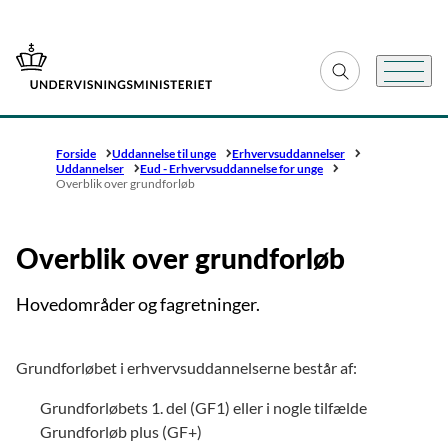
Gå til forsiden
Fold søgefelt ud
Menu
Forside
Uddannelse til unge
Erhvervsuddannelser
Uddannelser
Eud - Erhvervsuddannelse for unge
Overblik over grundforløb
Overblik over grundforløb
Hovedområder og fagretninger.
Grundforløbet i erhvervsuddannelserne består af:
Grundforløbets 1. del (GF1) eller i nogle tilfælde
Grundforløb plus (GF+)