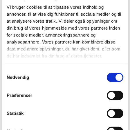
Politikker og retningslinjer – Bør skolerne etablerer
Vi bruger cookies til at tilpasse vores indhold og
interne politikker for ansvarlig AI-anvendelse?
annoncer, til at vise dig funktioner til sociale medier og til
at analysere vores trafik. Vi deler også oplysninger om
Supplerende mini-guide med konkrete
din brug af vores hjemmeside med vores partnere inden
for sociale medier, annonceringspartnere og
eksempler
analysepartnere. Vores partnere kan kombinere disse
data med andre oplysninger, du har givet dem, eller som
Styrelsen for It og Læring har på baggrund af tidligere
de har indsamlet fra din brug af deres tjenester.
vejledning udarbejdet en miniguide til lærere, skoleledelse,
rektor mv. Mini-guiden indeholder bl.a. konkrete eksempler
fra institutionernes hverdag.
S
Nødvendig
a
m
t
Præferencer
y
k
Læs mere
k
Statistik
Vejledning om lovlig brug af kunstig
e
intelligens (AI) for
v