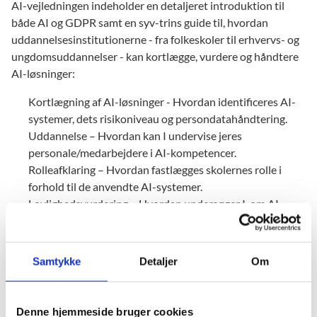
AI-vejledningen indeholder en detaljeret introduktion til
både AI og GDPR samt en syv-trins guide til, hvordan
uddannelsesinstitutionerne - fra folkeskoler til erhvervs- og
ungdomsuddannelser - kan kortlægge, vurdere og håndtere
AI-løsninger:
Kortlægning af AI-løsninger - Hvordan identificeres AI-
systemer, dets risikoniveau og persondatahåndtering.
Uddannelse – Hvordan kan I undervise jeres
personale/medarbejdere i AI-kompetencer.
Rolleafklaring – Hvordan fastlægges skolernes rolle i
forhold til de anvendte AI-systemer.
Lovlighedsvurdering – Hvordan undersøger I, om AI-
løsningerne overholder gældende lovgivning.
Risikohåndtering og sikkerhed – Hvordan identificerer og
minimer I risici ved AI-systemerne.
Samtykke
Detaljer
Om
Information og rettigheder – Hvordan sikres
gennemsigtighed og overholdelse af de registreredes
rettigheder.
Denne hjemmeside bruger cookies