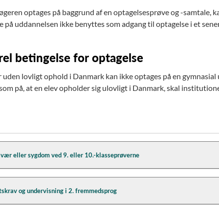
øgeren optages på baggrund af en optagelsesprøve og -samtale, 
e på uddannelsen ikke benyttes som adgang til optagelse i et sener
el betingelse for optagelse
 uden lovligt ophold i Danmark kan ikke optages på en gymnasial u
m på, at en elev opholder sig ulovligt i Danmark, skal institution
vær eller sygdom ved 9. eller 10.-klasseprøverne
ansøger til de 3-årige gymnasiale uddannelser, som har været frav
skrav og undervisning i 2. fremmedsprog
går i adgangskravene, kan optages betinget på uddannelsen efter 9.
dkommende ikke endnu lever op til kravene om at have aflagt alle 