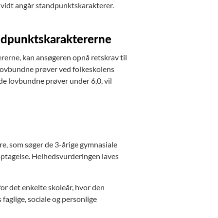
så vidt angår standpunktskarakterer.
ndpunktskaraktererne
rerne, kan ansøgeren opnå retskrav til
 lovbundne prøver ved folkeskolens
e lovbundne prøver under 6,0, vil
re, som søger de 3-årige gymnasiale
optagelse. Helhedsvurderingen laves
or det enkelte skoleår, hvor den
faglige, sociale og personlige