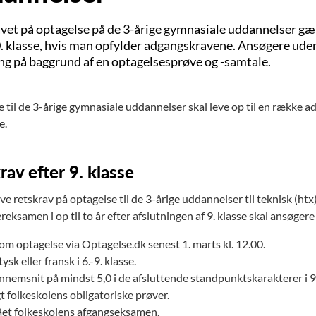
et på optagelse på de 3-årige gymnasiale uddannelser gælder 
0. klasse, hvis man opfylder adgangskravene. Ansøgere uden
ng på baggrund af en optagelsesprøve og -samtale.
 til de 3-årige gymnasiale uddannelser skal leve op til en række a
e.
rav efter 9. klasse
ve retskrav på optagelse til de 3-årige uddannelser til teknisk (htx
reksamen i op til to år efter afslutningen af 9. klasse skal ansøg
om optagelse via Optagelse.dk senest 1. marts kl. 12.00.
ysk eller fransk i 6.-9. klasse.
nnemsnit på mindst 5,0 i de afsluttende standpunktskarakterer i 9.
t folkeskolens obligatoriske prøver.
et folkeskolens afgangseksamen.