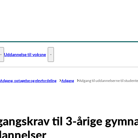
Uddannelse til voksne
Uddannelse til unge - Flere links
Uddannelse til voksne - Flere links
Adgang, optagelse og elevfordeling
Adgang
Adgang til uddannelserne til studen
angskrav til 3-årige gymna
annelser