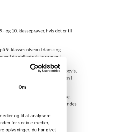
 og 10. klasseprøver, hvis det er til
 på 9.-klasses niveau i dansk og
ver i de obligatoriske prøver i
n ved afslutningen af 10. klasse.
øver kan ikke udløse et sådant bevis,
ler forbedres ved prøveaflæggelsen i
Om
 opnået i enten 9. eller 10. klasse.
 være pågældende karakter, der anvendes
undne prøver. Kombinationen af
 medier og til at analysere
nden for sociale medier,
en også anvendes i forhold til, at
e oplysninger, du har givet