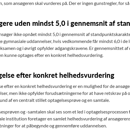
in, som ansøgeren skal vurderes på. Der er ingen gunstregler, for 
ere uden mindst 5,0 i gennemsnit af sta
nsøger ikke opnået mindst 5,0 i gennemsnit af standpunktskarakte
ge gymnasiale uddannelser, hvis vedkommende får mindst 6,0 i de
ksamen og i øvrigt opfylder adgangskravene. Er gennemsnittet af d
n kunne optages efter en konkret helhedsvurdering.
else efter konkret helhedsvurdering
e efter en konkret helhedsvurdering er en mulighed for de ansøge
ser, men ikke opfylder forudsætningerne for at have retskrav på 
und af en centralt stillet optagelsesprøve og en samtale.
esprøven og -samtalen skal ses som et led i optagelsesprocessen f
le institution foretager en samlet helhedsvurdering af ansøgerens 
ninger for at påbegynde og gennemføre uddannelsen.