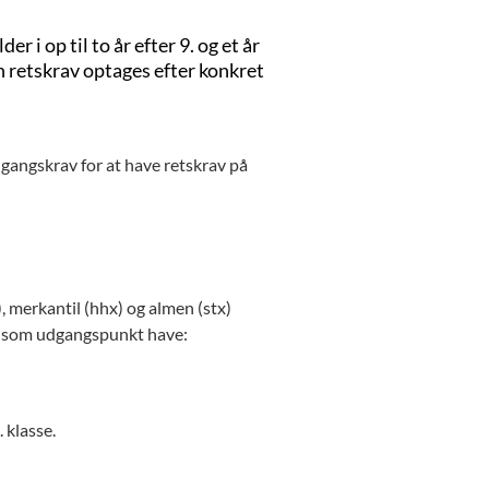
i op til to år efter 9. og et år
 retskrav optages efter konkret
dgangskrav for at have retskrav på
), merkantil (hhx) og almen (stx)
ere som udgangspunkt have:
 klasse.