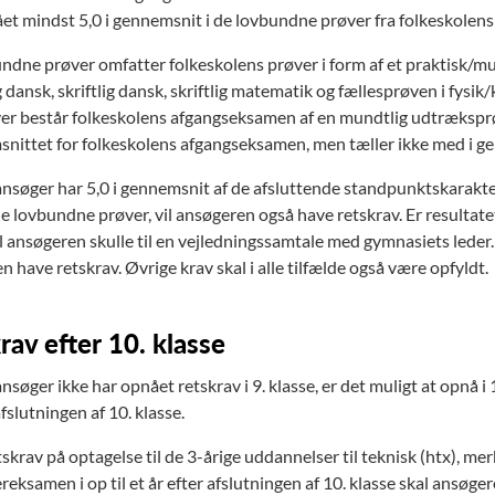
t mindst 5,0 i gennemsnit i de lovbundne prøver fra folkeskolen
ndne prøver omfatter folkeskolens prøver i form af et praktisk/musi
dansk, skriftlig dansk, skriftlig matematik og fællesprøven i fysik/ke
r består folkeskolens afgangseksamen af en mundtlig udtræksprøv
snittet for folkeskolens afgangseksamen, men tæller ikke med i g
ansøger har 5,0 i gennemsnit af de afsluttende standpunktskarakt
de lovbundne prøver, vil ansøgeren også have retskrav. Er resultat
il ansøgeren skulle til en vejledningssamtale med gymnasiets leder
 have retskrav. Øvrige krav skal i alle tilfælde også være opfyldt.
rav efter 10. klasse
nsøger ikke har opnået retskrav i 9. klasse, er det muligt at opnå i 1
afslutningen af 10. klasse.
tskrav på optagelse til de 3-årige uddannelser til teknisk (htx), mer
reksamen i op til et år efter afslutningen af 10. klasse skal ansø