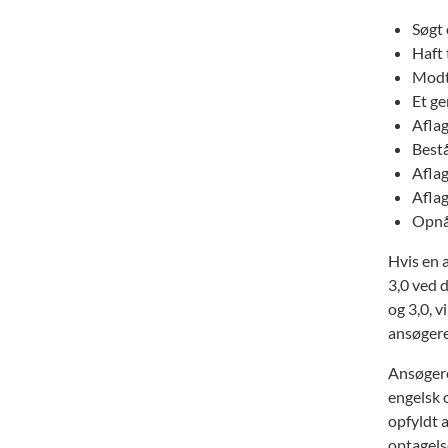
Søgt 
Haft t
Modta
Et ge
Aflag
Bestå
Aflag
Aflag
Opnåe
Hvis en 
3,0 ved 
og 3,0, v
ansøgeren
Ansøgere,
engelsk 
opfyldt 
optagelse