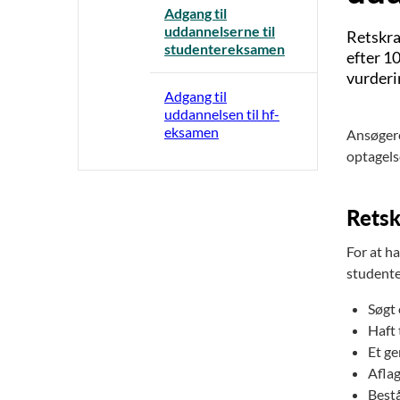
Adgang til
uddannelserne til
Retskrav
studentereksamen
efter 1
vurderi
Adgang til
uddannelsen til hf-
eksamen
Ansøgere
optagels
Retsk
For at ha
studente
Søgt 
Haft t
Et ge
Aflag
Bestå