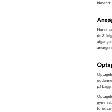
klassetr
Ansøg
Har en a
de 3-åri
afgangse
ansøgere
Optag
Optagels
uddannel
på baggr
Optagels
gymnasia
forudsæt