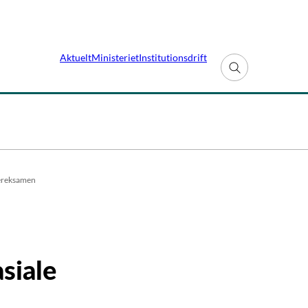
Aktuelt
Ministeriet
Institutionsdrift
Fold søgefelt ud
tereksamen
siale