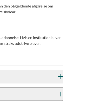
kan den pågældende afgørelse om
e skoleår.
ddannelse. Hvis en institution bliver
en straks udskrive eleven.
ærende ved en eller flere prøver, der
 eller 10. klasse, selvom
prøver.