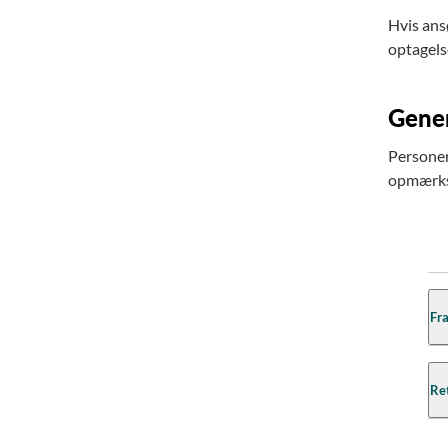
Hvis ans
optagels
Gener
Personer
opmærkso
Fra
En 
Ret
ind
ve