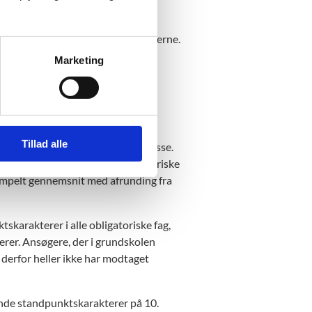
ngsrunden i foråret 2027.
ende i relation til prøveresultaterne.
 det altid er de afsluttende
Marketing
nktskarakterer
Tillad alle
 fag i grundskolen eller 10. klasse.
nktskarakterer i alle de obligatoriske
simpelt gennemsnit med afrunding fra
karakterer i alle obligatoriske fag,
rer. Ansøgere, der i grundskolen
derfor heller ikke har modtaget
ttende standpunktskarakterer på 10.