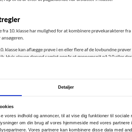
regler
fra 10. klasse har mulighed for at kombinere prøvekarakterer fra 9.-
r ansøgeren.
10. klasse kan aflægge prøve i en eller flere af de lovbundne prøver
k. Hvis eleven derved samlet opnår et gennemsnit på 2,0 eller dero
len, skal eleven have udstedt bevis for folkeskolens afgangseksame
an man via 10. klasse opnå folkeskolens afgangseksamen. Andre pr
ende prøveaflæggelse på 8. eller 9. klassetrin kan ikke omgøres el
e.
Detaljer
ittet af de lovbundne prøver beregnes ud fra de højeste karakterer
en en højere karakter i dansk eller matematik i 10. klasse, vil det
ookies
ingen af, om eleven har opnået hhv. mindst 5,0 eller 6,0 i de lovb
se vores indhold og annoncer, til at vise dig funktioner til sociale
er kan ske på delprøveniveau.
oplysninger om din brug af vores hjemmeside med vores partnere i
ere, hvor engelsk var en lovbunden prøve i 9. klasse, kan gunstregl
ysepartnere. Vores partnere kan kombinere disse data med andr