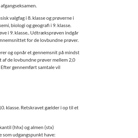
s afgangseksamen.
sk valgfag i 8. klasse og prøverne i
mi, biologi og geografi i 9. klasse.
e i 9. klasse.. Udtræksprøven indgår
ennemsnittet for de lovbundne prøver.
erer og opnår et gennemsnit på mindst
et af de lovbundne prøver mellem 2,0
. Efter gennemført samtale vil
0. klasse. Retskravet gælder i op til et
kantil (hhx) og almen (stx)
gere som udgangspunkt have: