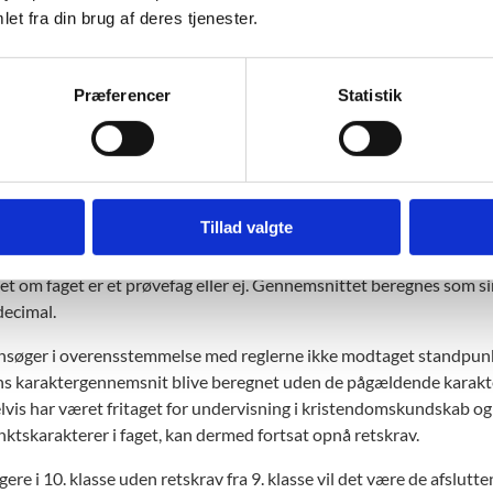
karakter tæller. Sidstnævnte vil kunne ske frem til og med ansøgni
et fra din brug af deres tjenester.
lerne finder alene anvendelse i ovenstående situationer og udelukk
ledes ingen gunstregler i forhold til standpunktskaraktererne, hvor
Præferencer
Statistik
ktskarakterer fra 10. klasse, der lægges til grund.
t om mindst 5,0 i gennemsnit af standpu
Tillad valgte
 skal som udgangspunkt have modtaget standpunktskarakterer i alle
der, at grundskole- og 10.-klasseelever skal have modtaget standpu
set om faget er et prøvefag eller ej. Gennemsnittet beregnes som 
 decimal.
nsøger i overensstemmelse med reglerne ikke modtaget standpunkts
ens karaktergennemsnit blive beregnet uden de pågældende karakte
vis har været fritaget for undervisning i kristendomskundskab og 
ktskarakterer i faget, kan dermed fortsat opnå retskrav.
ere i 10. klasse uden retskrav fra 9. klasse vil det være de afslu