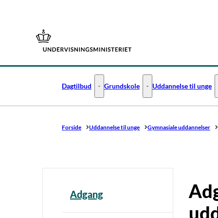
Gå til forsiden
Dagtilbud
Grundskole
Uddannelse til unge
Dagtilbud - Flere links
Grundskole - Flere links
Forside
Uddannelse til unge
Gymnasiale uddannelser
Adg
Adgang
udd