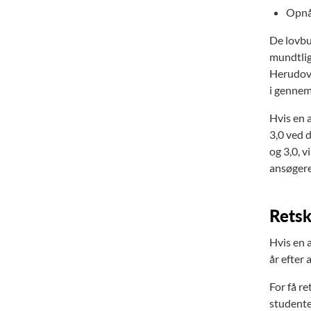
Opnåe
De lovbu
mundtlig 
Herudove
i gennem
Hvis en 
3,0 ved 
og 3,0, v
ansøgeren
Retsk
Hvis en a
år efter 
For få re
studente