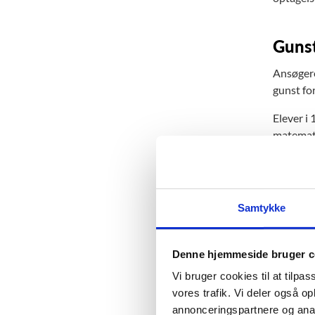
Gunst
Ansøgere 
gunst fo
Elever i 
matemati
folkesko
Dermed k
og mangl
10. klass
Samtykke
Gennemsn
Får elev
Denne hjemmeside bruger c
i beregn
Vi bruger cookies til at tilpas
karakter
vores trafik. Vi deler også 
For ansøg
annonceringspartnere og anal