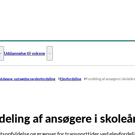
Uddannelse til voksne
Uddannelse til unge - Flere links
Uddannelse til voksne - Flere links
Adgang, optagelse og elevfordeling
Elevfordeling
Fordeling af ansøgere i skoleå
deling af ansøgere i skole
etsopfyldelse og grænser for transporttider ved elevfordeli