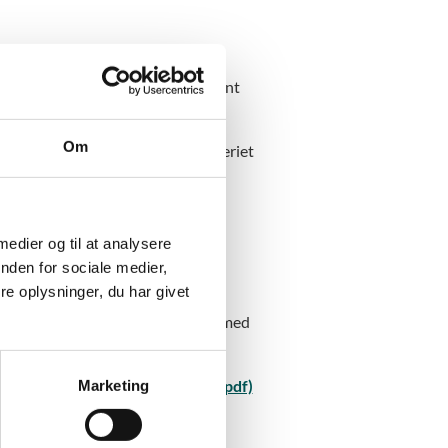
hf, 96 procent for hhx og 100 procent
Om
t centralt af Undervisningsministeriet
 medier og til at analysere
nden for sociale medier,
e oplysninger, du har givet
har pladser til, er det ansøgerne med
et plads.
Marketing
re ansøgere end pladser i 2025 (pdf)