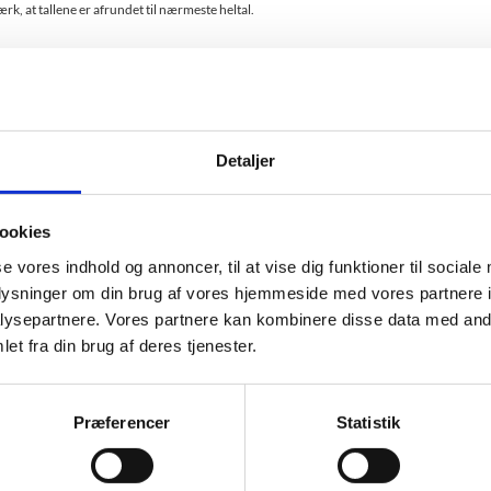
k, at tallene er afrundet til nærmeste heltal.
r 1. prioritetsopfyldelsen hhv. 93 procent for stx, 99 procent for 
Detaljer
redje gang, ansøgere til de gymnasiale uddannelser er blevet fordel
nerne.
ookies
vedresultaterne af fordelingen (pdf).
se vores indhold og annoncer, til at vise dig funktioner til sociale
oplysninger om din brug af vores hjemmeside med vores partnere i
er for transporttider
ysepartnere. Vores partnere kan kombinere disse data med andr
et fra din brug af deres tjenester.
 har været flere ansøgere til et bestemt gymnasium end gymnasiet 
transporttid blandt ansøgere med samme prioritet, der først har få
Præferencer
Statistik
ænserne for transporttiderne for de gymnasier, som har haft fle