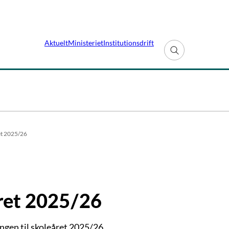
Aktuelt
Ministeriet
Institutionsdrift
Fold søgefelt ud
ret 2025/26
året 2025/26
ngen til skoleåret 2025/26.