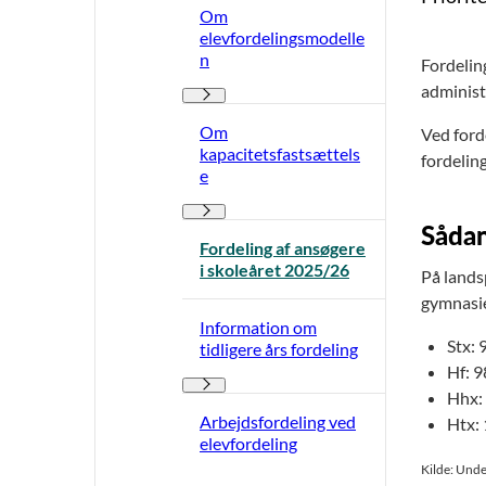
Om
elevfordelingsmodelle
n
Fordelin
administ
Om elevfordelingsmodellen - Flere links
Om
Ved forde
kapacitetsfastsættels
fordeling
e
Om kapacitetsfastsættelse - Flere links
Sådan
Fordeling af ansøgere
i skoleåret 2025/26
På landsp
gymnasie
Information om
Stx: 
tidligere års fordeling
Hf: 9
Information om tidligere års fordeling - Flere l
Hhx:
Arbejdsfordeling ved
Htx:
elevfordeling
Kilde: Unde