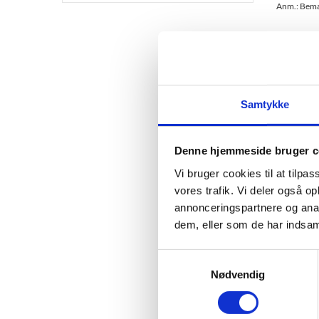
Anm.: Bemær
I 2024 va
for htx.
Samtykke
Det er t
og regio
Denne hjemmeside bruger c
Se ho
Vi bruger cookies til at tilpas
vores trafik. Vi deler også 
Græns
annonceringspartnere og anal
dem, eller som de har indsaml
Hvis der
kortest 
S
Nødvendig
Se gr
a
m
t