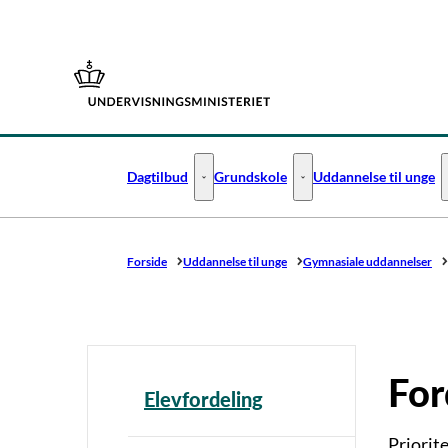
Gå til forsiden
Dagtilbud
Grundskole
Uddannelse til unge
Dagtilbud - Flere links
Grundskole - Flere links
Forside
Uddannelse til unge
Gymnasiale uddannelser
For
Elevfordeling
Priorit