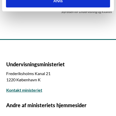
Afvis
om de gymnasiale uddannelsers kapitel 12
Center for Ungdomsuddannelser
(retsinformation.dk).
En institution kan tillade elever, der på grund af et
Styrelsen for Undervisning og Kvalitet
utilstrækkeligt udbytte af det hidtil gennemførte
Læs om merit for elever på de gymnasiale
uddannelser.
undervisningsforløb, er blevet nægtet oprykning til
næste klassetrin, at gå det klassetrin om, som eleven
senest har gennemført. Tilladelsen skal gives på
baggrund af en faglig vurdering.
Det er en forudsætning for tilladelsen, at eleven ikke
bliver mere end to år længere om at fuldføre sin
Undervisningsministeriet
uddannelse, end den er tilrettelagt til at vare, og at
eleven ikke tidligere er nægtet oprykning til samme
Frederiksholms Kanal 21
klassetrin.
1220 København K
Kontakt ministeriet
Andre af ministeriets hjemmesider