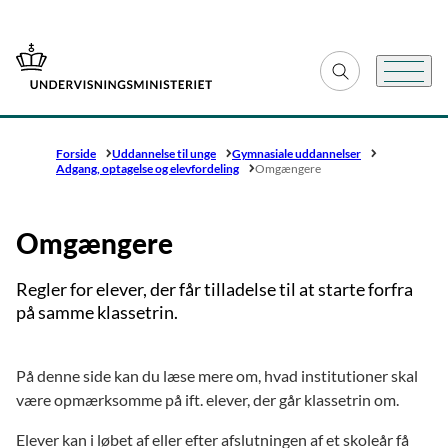
Gå til forsiden
Fold søgefelt ud
Menu
Forside
Uddannelse til unge
Gymnasiale uddannelser
Adgang, optagelse og elevfordeling
Omgængere
Omgængere
Regler for elever, der får tilladelse til at starte forfra
på samme klassetrin.
På denne side kan du læse mere om, hvad institutioner skal
være opmærksomme på ift. elever, der går klassetrin om.
Elever kan i løbet af eller efter afslutningen af et skoleår få