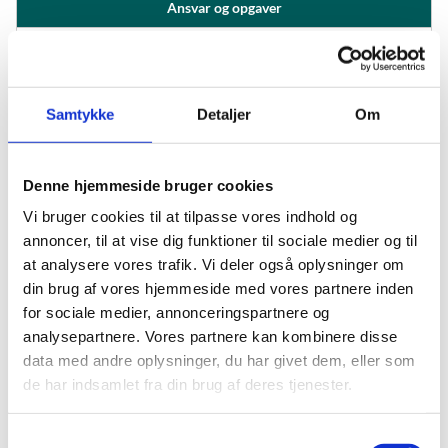
Ansvar og opgaver
Bestyrelsens ansvar og opgaver omfatter blandt andet at:
fastlægge strategi for institutionens virksomheds drift og
Samtykke
Detaljer
Om
udvikling
sikre den rette ledelse
sørge for at politiske målsætninger bliver til virkelighed på
institutionen
Denne hjemmeside bruger cookies
godkende budget og regnskab for institutionen.
Vi bruger cookies til at tilpasse vores indhold og
ansvarlig for institutionens vedtægt
annoncer, til at vise dig funktioner til sociale medier og til
at analysere vores trafik. Vi deler også oplysninger om
din brug af vores hjemmeside med vores partnere inden
for sociale medier, annonceringspartnere og
analysepartnere. Vores partnere kan kombinere disse
data med andre oplysninger, du har givet dem, eller som
de har indsamlet fra din brug af deres tjenester.
Læs mere
Tværgående temaside om bestyrelser,
S