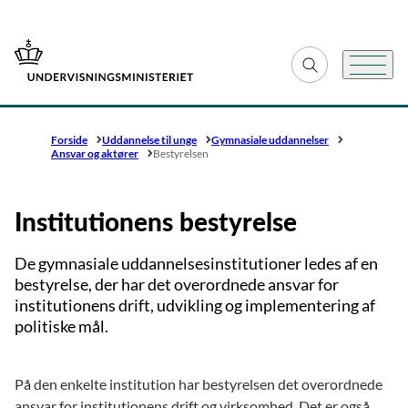
Gå til forsiden
Fold søgefelt ud
Menu
Forside
Uddannelse til unge
Gymnasiale uddannelser
Ansvar og aktører
Bestyrelsen
Institutionens bestyrelse
De gymnasiale uddannelsesinstitutioner ledes af en
bestyrelse, der har det overordnede ansvar for
institutionens drift, udvikling og implementering af
politiske mål.
På den enkelte institution har bestyrelsen det overordnede
ansvar for institutionens drift og virksomhed. Det er også