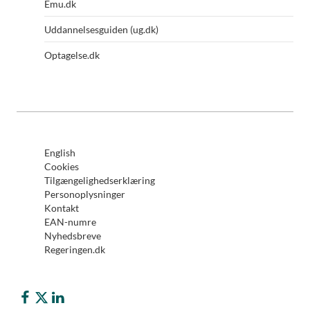
Emu.dk
Uddannelsesguiden (ug.dk)
Optagelse.dk
English
Cookies
Tilgængelighedserklæring
Personoplysninger
Kontakt
EAN-numre
Nyhedsbreve
Regeringen.dk
Børne- og Undervisningsministeriet på Facebook
Børne- og Undervisningsministeriet på Twitter (X)
Børne- og Undervisningsministeriet på LinkedIn