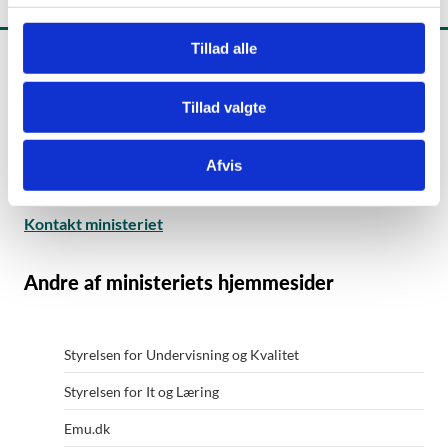
g
Tillad alle
Tillad valgte
Undervisningsministeriet
Frederiksholms Kanal 21
Afvis
1220 København K
Kontakt ministeriet
Andre af ministeriets hjemmesider
Styrelsen for Undervisning og Kvalitet
Styrelsen for It og Læring
Emu.dk