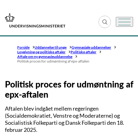
Gå til forsiden
Fold søgefelt ud
Menu
Forside
Uddannelse til unge
Gymnasiale uddannelser
Lovgivning og politiske aftaler
Politiske aftaler
Aftale om ny gymnasieuddannelse
Politisk proces for udmøntning af epx-aftalen
Politisk proces for udmøntning af
epx-aftalen
Aftalen blev indgået mellem regeringen
(Socialdemokratiet, Venstre og Moderaterne) og
Socialistisk Folkeparti og Dansk Folkeparti den 18.
februar 2025.