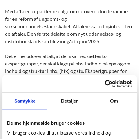
Med aftalen er partierne enige om de overordnede rammer
for en reform af ungdoms- og
voksenuddannelseslandskabet. Aftalen skal udmøntes i flere
delaftaler. Den første delaftale om nyt uddannelses- og
institutionslandskab blev indgået i juni 2025.
Det er herudover aftalt, at der skal nedsættes to
ekspertgrupper, der skal kigge på hhv. indhold på epx og om
indhold og struktur i hhx, (htx) og stx. Ekspertgruppen for
indhold på epx blev nedsat i april 2025, og ekspertgruppen
skal præsentere sine anbefalinger i december 2025.
Samtykke
Detaljer
Om
Denne hjemmeside bruger cookies
Vi bruger cookies til at tilpasse vores indhold og