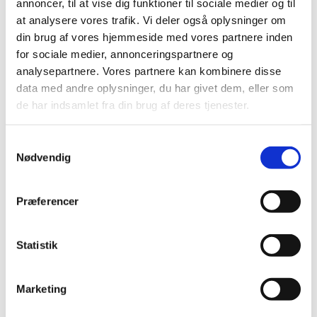
annoncer, til at vise dig funktioner til sociale medier og til
at analysere vores trafik. Vi deler også oplysninger om
din brug af vores hjemmeside med vores partnere inden
for sociale medier, annonceringspartnere og
analysepartnere. Vores partnere kan kombinere disse
Med aftalen er det besluttet, at aftale om indhold på epx skal
data med andre oplysninger, du har givet dem, eller som
være færdigforhandlet i 1. kvartal af 2026.
de har indsamlet fra din brug af deres tjenester.
S
Nødvendig
a
m
Læs mere
t
Præferencer
y
Om ekspertgrupper
k
Nyheden om ikrafttrædelse
k
Statistik
e
v
Marketing
a
l