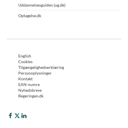
Uddannelsesguiden (ug.dk)
Optagelse.dk
English
Cookies
Tilgængelighedserklæring
Personoplysninger
Kontakt
EAN-numre
Nyhedsbreve
Regeringen.dk
Børne- og Undervisningsministeriet på Facebook
Børne- og Undervisningsministeriet på Twitter (X)
Børne- og Undervisningsministeriet på LinkedIn