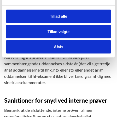
l
sanktionsprøven, aflægges i den følgende termin, hvor
g
prøven afholdes i forvejen, dog senest i den tilsvarende
prøvetermin året efter. Dette betyder rent praktisk, at
Tillad alle
eksaminanden kan aflægge sanktionsprøven, når
institutionen i forvejen afholder prøven for ordinære
Tillad valgte
prøvehold i vinter- eller sommerterminen. Sygeterminen i
august kan ikke anvendes til en ny prøve for en bortvist elev,
jf. § 38, stk. 3, i den almene prøvebekendtgørelse.
Afvis
Bortvisning fra prøven medfører, at en elev på en
sammenhængende uddannelses sidste år (det vil sige tredje
år af uddannelserne til hhx, htx eller stx eller andet år af
uddannelsen til hf-eksamen) ikke bliver færdig samtidig med
sine klassekammerater.
Sanktioner for snyd ved interne prøver
Bemærk, at de afsluttende, interne prøver i almen
sprogforståelse (hhx og stx), naturvidenskabeligt