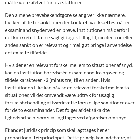
måtte være afgivet for præstationen.
Den almene prøvebekendtgørelse angiver ikke nærmere,
hvilken af de to sanktioner der konkret iværksættes, når en
eksaminand snyder ved en prøve. Institutionen må derfor i
det konkrete tilfælde sagligt tage stilling til, om den ene eller
anden sanktion er relevant og rimelig at bringe i anvendelse i
det enkelte tilfælde.
Hvis der er en relevant forskel mellem to situationer af snyd,
kan en institution bortvise én eksaminand fra prøven og
tildele karakteren -3 (minus tre) til en anden. Hvis
institutionen ikke kan påvise en relevant forskel mellem to
situationer, vil det omvendt være udtryk for usaglig
forskelsbehandling at iværksætte forskellige sanktioner over
for de to eksaminander. Det følger af det såkaldte
lighedsprincip, som skal iagttages ved afgørelser om snyd.
Et andet juridisk princip som skal iagttages her er
proportionalitetsprincippet. Dette princip kan indebære, at