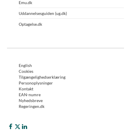
Emu.dk
Uddannelsesguiden (ug.dk)
Optagelse.dk
English
Cookies
Tilgængelighedserklæring
Personoplysninger
Kontakt
EAN-numre
Nyhedsbreve
Regeringen.dk
Børne- og Undervisningsministeriet på Facebook
Børne- og Undervisningsministeriet på Twitter (X)
Børne- og Undervisningsministeriet på LinkedIn