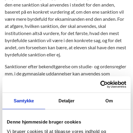
den ene sanktion skal anvendes i stedet for den anden,
baseret på en konkret vurdering af, om den ene sanktion vil
være mere byrdefuld for eksaminanden end den anden. For
at afgøre, hvilken sanktion, der skal anvendes, skal
institutionen altså vurdere, for det første, hvad den mest
byrdefulde sanktion vil være i den konkrete sag, og for det
andet, om forseelsen kan bære, at eleven skal have den mest
byrdefulde sanktion eller ej.
Sanktioner efter bekendtgørelse om studie- og ordensregler
mm. i de gymnasiale uddannelser kan anvendes som
supplement hertil, og sanktioner kan i denne forbindelse
spænde fra en skriftlig advarsel til bortvisning fra
uddannelsen.
Samtykke
Detaljer
Om
Læs mere om Sanktioner efter studie- og
ordensreglerne.
Denne hjemmeside bruger cookies
Om bortvisning fra prøven
Vi bruger cookies til at tilpasse vores indhold og