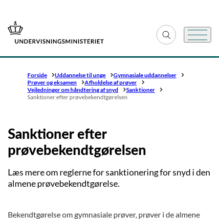
Gå til forsiden
Fold søgefelt ud
Menu
Forside
Uddannelse til unge
Gymnasiale uddannelser
Prøver og eksamen
Afholdelse af prøver
Vejledninger om håndtering af snyd
Sanktioner
Sanktioner efter prøvebekendtgørelsen
Sanktioner efter
prøvebekendtgørelsen
Læs mere om reglerne for sanktionering for snyd i den
almene prøvebekendtgørelse.
Bekendtgørelse om gymnasiale prøver, prøver i de almene