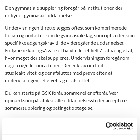
Den gymnasiale supplering foregår på institutioner, der
udbyder gymnasial uddannelse.
Undervisningen tilrettelægges oftest som komprimerede
forløb og omfatter kun de gymnasiale fag, som optræder som
specifikke adgangskrav til de videregående uddannelser.
Forløbene kan også vare et halvt eller et helt år afhængigt af,
hvor meget der skal suppleres. Undervisningen foregår om
dagen og/eller om aftenen. Der er krav om fuld
studieaktivitet, og der afsluttes med prøve efter, at
undervisningen i et givet fag er afsluttet.
Du kan starte på GSK forår, sommer eller efterår. Vær
opmærksom på, at ikke alle uddannelsessteder accepterer
sommersupplering og betinget optagelse.
Gymnasial supplering kan trække gennemsnittet fra den
gymnasiale eksamen ned, hvis den gymnasiale uddannelse er
afsluttet 1. maj 2022 eller derefter.