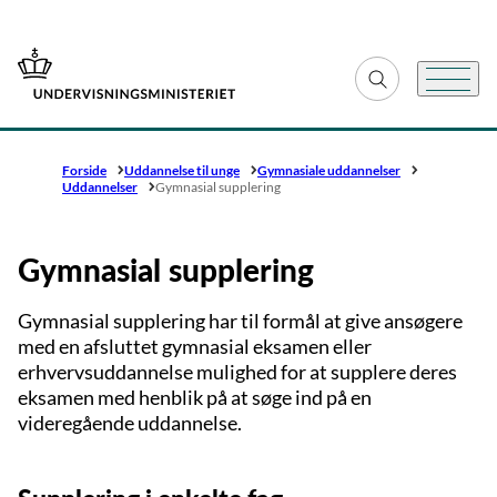
Gå til forsiden
Fold søgefelt ud
Menu
Forside
Uddannelse til unge
Gymnasiale uddannelser
Uddannelser
Gymnasial supplering
Gymnasial supplering
Gymnasial supplering har til formål at give ansøgere
med en afsluttet gymnasial eksamen eller
erhvervsuddannelse mulighed for at supplere deres
eksamen med henblik på at søge ind på en
videregående uddannelse.