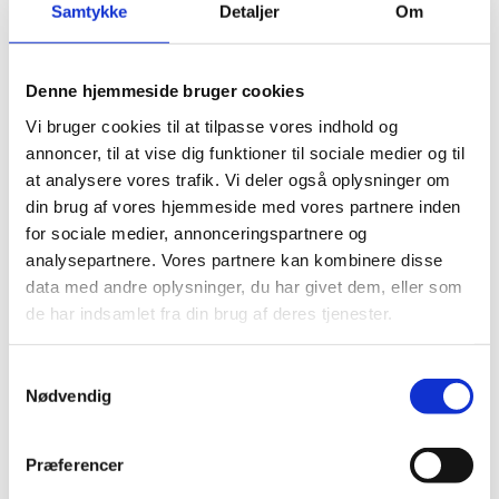
Samtykke
Detaljer
Om
Supplerende overbygningsforløb i hf-
uddannelsen
Denne hjemmeside bruger cookies
Vi bruger cookies til at tilpasse vores indhold og
Hvis man har en hf-eksamen eller en højere
annoncer, til at vise dig funktioner til sociale medier og til
forberedelseseksamen (sidstnævnte er en eksamen
at analysere vores trafik. Vi deler også oplysninger om
sammenstykket af hf-enkeltfag) uden overbygning, kan man
din brug af vores hjemmeside med vores partnere inden
gennem et supplerende overbygningsforløb bestående af
for sociale medier, annonceringspartnere og
nærmere bestemte enkeltfag (hf-enkeltfag eller GSK) opnå
analysepartnere. Vores partnere kan kombinere disse
en sådan overbygning. En hf-eksamen eller en højere
data med andre oplysninger, du har givet dem, eller som
forberedelseseksamen med overbygning er en
de har indsamlet fra din brug af deres tjenester.
grundlæggende betingelse for adgang til
universitetsuddannelser.
S
Nødvendig
a
GIF
m
t
Præferencer
GIF – gymnasiale indslusningskurser for flygtninge og
y
indvandrere – er et uddannelsestilbud til nytilkomne, der har