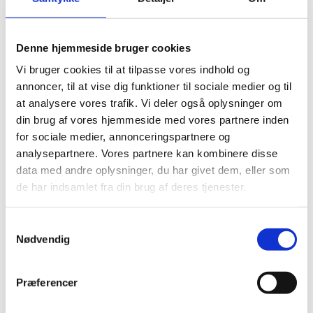
omprøve, skal klageren samtidig informeres om, at
ombedømmelse eller omprøve kan resultere i en lavere
karakter. Institutionens leder orienterer samtidig
Denne hjemmeside bruger cookies
bedømmerne om afgørelsen.
Vi bruger cookies til at tilpasse vores indhold og
annoncer, til at vise dig funktioner til sociale medier og til
at analysere vores trafik. Vi deler også oplysninger om
Hvis eksaminanden bliver tilbudt
din brug af vores hjemmeside med vores partnere inden
omprøve/ombedømmelse:
for sociale medier, annonceringspartnere og
analysepartnere. Vores partnere kan kombinere disse
Det er eksaminandens beslutning, om de vil tage imod
data med andre oplysninger, du har givet dem, eller som
tilbuddet
de har indsamlet fra din brug af deres tjenester.
Eksaminanden har to uger fra at tilbuddet er modtaget, til at
eksaminanden skal oplyse, om denne ønsker at tages imod
S
tilbuddet.
Nødvendig
a
m
t
Præferencer
Udpegning af (om)bedømmere
y
k
Institutionens leder udpeger nye bedømmere til