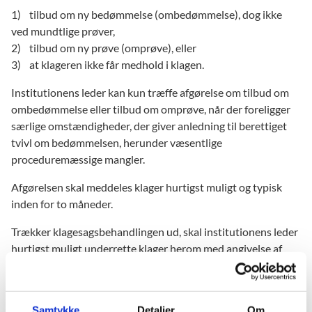
1) tilbud om ny bedømmelse (ombedømmelse), dog ikke
ved mundtlige prøver,
2) tilbud om ny prøve (omprøve), eller
3) at klageren ikke får medhold i klagen.
Institutionens leder kan kun træffe afgørelse om tilbud om
ombedømmelse eller tilbud om omprøve, når der foreligger
særlige omstændigheder, der giver anledning til berettiget
tvivl om bedømmelsen, herunder væsentlige
proceduremæssige mangler.
Afgørelsen skal meddeles klager hurtigst muligt og typisk
inden for to måneder.
Trækker klagesagsbehandlingen ud, skal institutionens leder
hurtigst muligt underrette klager herom med angivelse af
begrundelsen herfor og oplysning om, hvornår klagen
forventes færdigbehandlet.
Går afgørelsen ud på tilbud om ombedømmelse eller
Samtykke
Detaljer
Om