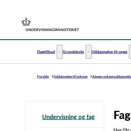
Gå til forsiden
Dagtilbud
Grundskole
Uddannelse til unge
Dagtilbud - Flere links
Grundskole - Flere links
Forside
Uddannelse til voksne
Almen voksenuddannelse
Fag
Undervisning og fag
Her får 