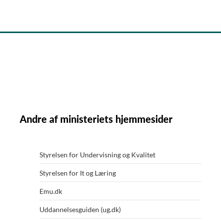
Bettina Dam Rüger Oliver
Fagkonsulent
Andre af ministeriets hjemmesider
Styrelsen for Undervisning og Kvalitet
Styrelsen for It og Læring
Emu.dk
Uddannelsesguiden (ug.dk)