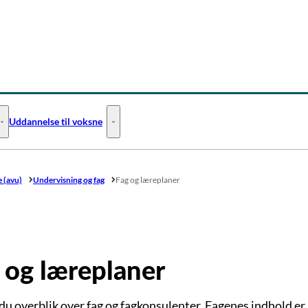
Uddannelse til voksne
Uddannelse til unge - Flere links
Uddannelse til voksne - Flere links
 (avu)
Undervisning og fag
Fag og læreplaner
 og læreplaner
du overblik over fag og fagkonsulenter. Fagenes indhold er 