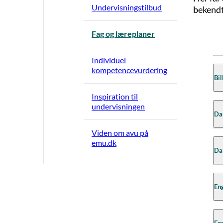
Undervisningstilbud
bekendt
Fag og læreplaner
Individuel
kompetencevurdering
Bil
Inspiration til
Læ
undervisningen
Da
Læ
Viden om avu på
Ve
Læ
emu.dk
Læ
Pr
Læ
Læ
Ve
Eng
Læ
Læ
Læ
Læ
Læ