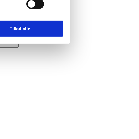
ig
Tillad alle
pdf)
or