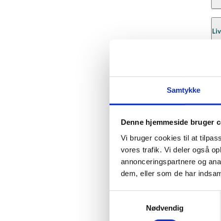
Ve
Pr
Ve
Læ
Ve
Ve
Liv
Læ
Ve
Læ
Læ
Ma
Læ
Ve
Samtykke
Ve
Læ
Na
Pr
Læ
Ve
Pr
Denne hjemmeside bruger c
Læ
Læ
Vi bruger cookies til at tilpas
Ve
Psy
Læ
Læ
vores trafik. Vi deler også 
annonceringspartnere og anal
Læ
Læ
Læ
dem, eller som de har indsaml
Sa
Læ
Læ
Læ
S
Ve
Læ
Læ
Ve
Nødvendig
a
Sa
Læ
m