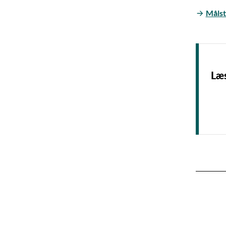
Pr
Målst
Ve
Ve
Ve
Læ