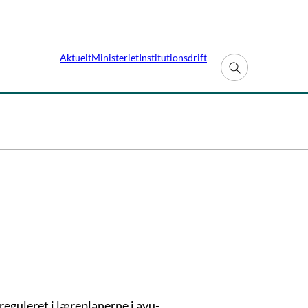
Aktuelt
Ministeriet
Institutionsdrift
Fold søgefelt ud
reguleret i læreplanerne i avu-