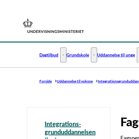
Gå til forsiden
Dagtilbud
Grundskole
Uddannelse til unge
Dagtilbud - Flere links
Grundskole - Flere links
Forside
Uddannelse til voksne
Integrations­grunduddann
Fag
Integrations­
grunduddannelsen
Fagspec