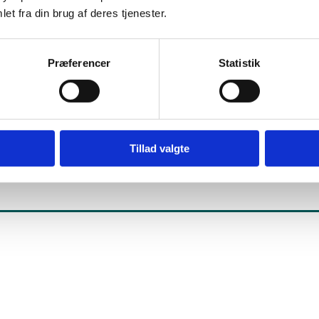
nuddannelse.dk kan du også finde kontaktoplysninger på de AMU-u
et fra din brug af deres tjenester.
nsvar for de forskellige fagretninger.
iden under "tidligere udmeldte puljer" kan du finde links til udmel
Præferencer
Statistik
 en oversigt over de udvalgte udbydere.
ansøgningsrunde vedrørende fagspecifikke retninger under igu
supplerende ansøgningsrunde vedrørende fagspecifikke retning
Tillad valgte