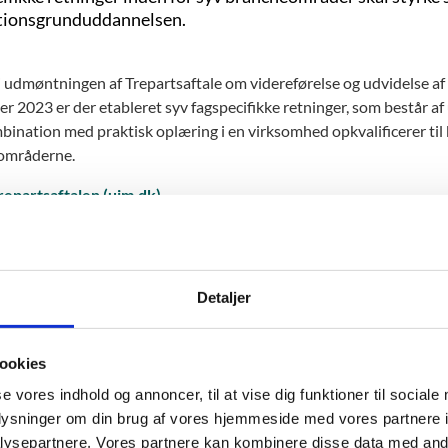
tionsgrunduddannelsen.
i udmøntningen af Trepartsaftale om videreførelse og udvidelse af
r 2023 er der etableret syv fagspecifikke retninger, som består 
mbination med praktisk oplæring i en virksomhed opkvalificerer til
områderne.
repartsaftalen (uim.dk)
ngerne er udviklet af efteruddannelsesudvalgene og kan udbydes
 til at udbyde de arbejdsmarkedsuddannelser, der indgår i fagret
ineres med anden undervisning, herunder undervisning i dansk 
Detaljer
ervisning på et sprogcenter.
lik på at understøtte udbuddet af de fagspecifikke retninger er 
ookies
nsvar for at udbyde forløb under de fagspecifikke retninger i peri
se vores indhold og annoncer, til at vise dig funktioner til sociale
ere om de fagspecifikke retninger (voksenuddannelse.dk)
oplysninger om din brug af vores hjemmeside med vores partnere i
ysepartnere. Vores partnere kan kombinere disse data med andr