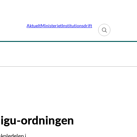
Aktuelt
Ministeriet
Institutionsdrift
Fold søgefelt ud
 igu-ordningen
skoledelen i