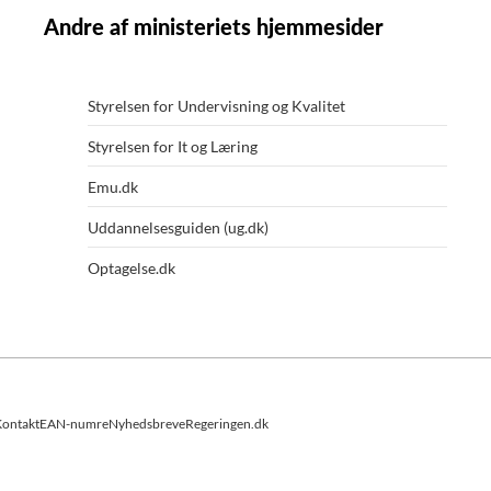
Andre af ministeriets hjemmesider
Styrelsen for Undervisning og Kvalitet
Styrelsen for It og Læring
Emu.dk
Uddannelsesguiden (ug.dk)
Optagelse.dk
ontakt
EAN-numre
Nyhedsbreve
Regeringen.dk