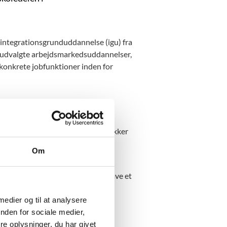
 integrationsgrunduddannelse (igu) fra
af udvalgte arbejdsmarkedsuddannelser,
 konkrete jobfunktioner inden for
 af alle AMU-udbydere, som er
ningerne. De fagrettede kursuspakker
som andetsprog i AMU, FVU eller
Om
12 AMU-udbydere udvalgt til at have et
oden 2025 til 2027.
 medier og til at analysere
nden for sociale medier,
e oplysninger, du har givet