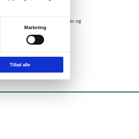
dbydere, der har fået tildelt et
dingen af de fagspecifikke retninger, og
Marketing
er under igu
Tillad alle