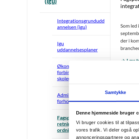
(igu)
integra
Integrationsgrundudd
Som led 
annelsen (igu)
septembe
der i ko
Igu
branche
uddannelsesplaner
Læs t
Økonomi på igu i
forbindelse med
Fagretni
skoleundervisningen
godkendt
kan komb
Samtykke
Administration i
danskund
forhold til AMU i igu
Med henb
Denne hjemmeside bruger c
særligt a
Fagspecifikke
Vi bruger cookies til at tilpas
retninger under igu-
Læs m
ordningen
vores trafik. Vi deler også 
annonceringspartnere og anal