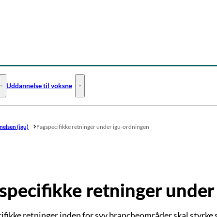
Uddannelse til voksne
Uddannelse til unge - Flere links
Uddannelse til voksne - Flere links
elsen (igu)
Fagspecifikke retninger under igu-ordningen
specifikke retninger under
ifikke retninger inden for syv brancheområder skal styrke 