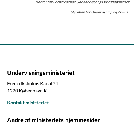
Hf-enkeltfag betragtes ikke som en
Kontor for Forberedende Uddannelser og Efteruddannelser
øvrigt opfylder betingelserne for at få adgang til OBU (i
ungdomsuddannelse. Det betyder, at en ung, der går på
dette tilfælde betingelserne for personer under 25 år;
Styrelsen for Undervisning og Kvalitet
hf-enkeltfag, ikke kan få adgang til OBU i medfør af
forudsætninger for at følge undervisningen med
undtagelsesbestemmelserne om, at man er i gang med
udbytte samt opfylde én af betingelserne i lovens § 2 a,
eller har færdiggjort en ungdomsuddannelse. Men en
stk. 2, nr. 1-6). I undervisningspligten ligger dog en
ung, der går på hf-enkeltfag kan eventuelt få adgang til
implicit nedre aldersgrænse. Det skyldes, at
OBU, hvis den unge opfylder én af de andre betingelser
undervisningspligten som udgangspunkt ophører den
i nr. 1-6 i OBU-lovens § 2a, stk. 2, fx reglen om at være
31. juli ved afslutningen af undervisningen på 9.
selvforsørgende eller i deltidsbeskæftigelse minimum
klassetrin, men senest ophører den 31. juli i det
20 timer om ugen (nr. 1), på barsel (nr. 4) eller uden for
kalenderår, hvor barnet fylder 17 år eller har afsluttet
Undervisningsministeriet
FGU-målgruppen (nr. 5).
uddannelse, der er ligestillet med grundskolen.
Frederiksholms Kanal 21
1220 København K
Kontakt ministeriet
Andre af ministeriets hjemmesider