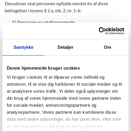
Derudover skal personen opfylde mindst én af disse
betingelser i lovens § 2 a, stk. 2, nr. 1-6:
A) Personen er selvforsørgende.
Personen modtager ikke offentlig støtte til
leveomkostninger (fx dagpenge, kontanthjælp,
integrationsydelse, uddannelseshjælp eller SU). En ung,
Samtykke
Detaljer
Om
der forsørges af sine forældre, anses som
selvforsørgende.
Denne hjemmeside bruger cookies
B)Personen er i deltidsarbejde.
Vi bruger cookies til at tilpasse vores indhold og
Personen arbejder mindst 20 timer om ugen i en
annoncer, til at vise dig funktioner til sociale medier og til
tidsubegrænset stilling og underskriver en erklæring om
at analysere vores trafik. Vi deler også oplysninger om
det.
din brug af vores hjemmeside med vores partnere inden
Personen har gennemført en ungdoms- eller
for sociale medier, annonceringspartnere og
videregående uddannelse og har behov for OBU.
analysepartnere. Vores partnere kan kombinere disse
Personen er i gang med en ungdoms- eller videregående
data med andre oplysninger, du har givet dem, eller som
uddannelse og har behov for OBU.
de har indsamlet fra din brug af deres tjenester.
Personen er på barselsorlov og ønsker at følge OBU.