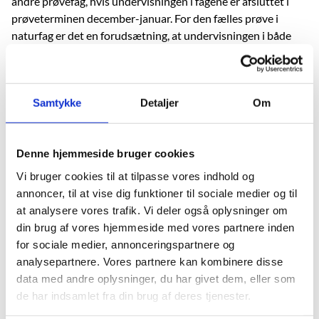
andre prøvefag, hvis undervisningen i fagene er afsluttet i
prøveterminen december-januar. For den fælles prøve i
naturfag er det en forudsætning, at undervisningen i både
fysik/kemi, biologi og geografi er afsluttet.
Hvis skolen ønsker at afholde udtræksprøven som
semesterprøve i prøveterminen december-januar, vil det
Samtykke
Detaljer
Om
være en forudsætning, at undervisningen af eleverne i alle
prøvefag inden for udtræksblokken er afsluttet i denne
prøvetermin. Det vil sige, at undervisningen i både engelsk,
Denne hjemmeside bruger cookies
tysk/fransk, historie, kristendomskundskab, samfundsfag og
Vi bruger cookies til at tilpasse vores indhold og
matematik afsluttes i forbindelse med prøveterminen
annoncer, til at vise dig funktioner til sociale medier og til
december-januar.
at analysere vores trafik. Vi deler også oplysninger om
din brug af vores hjemmeside med vores partnere inden
Det er ikke muligt at afslutte de fag, der indgår i
for sociale medier, annonceringspartnere og
udtræksblokken i forskellige prøveterminer. Det betyder
analysepartnere. Vores partnere kan kombinere disse
også, den bundne prøve i skriftlig matematik skal aflægges i
data med andre oplysninger, du har givet dem, eller som
samme prøvetermin som udtræksprøven, fordi mundtlig
de har indsamlet fra din brug af deres tjenester.
matematik indgår i udtræksprøven i 9. klasse.