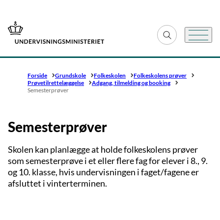
Gå til forsiden
Fold søgefelt ud
Menu
Forside
Grundskole
Folkeskolen
Folkeskolens prøver
Prøvetilrettelæggelse
Adgang, tilmelding og booking
Semesterprøver
Semesterprøver
Skolen kan planlægge at holde folkeskolens prøver
som semesterprøve i et eller flere fag for elever i 8., 9.
og 10. klasse, hvis undervisningen i faget/fagene er
afsluttet i vinterterminen.