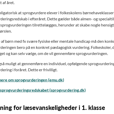
 af året.
bligatorisk at sprogvurdere elever i folkeskolens børnehaveklasser 
eringsredskab i efteråret. Dette gælder både almen- og specialtilb
sprogvurderingen tilrettelægges, herunder at skabe nogle hens
ørslen.
de af børn med fx svære fysiske eller mentale handicap må den konkr
deringen bero på en konkret pædagogisk vurdering. Folkeskoler, d
get og kan selv vælge, om de vil gennemføre sprogvurderingen.
gså muligt at gennemføre en individuel, opfølgende sprogvurdering
ering i foråret. Dette er frivilligt.
ere om sprogvurderingen (emu.dk)
l sprogvurderingsredskabet (sprogvurdering.dk)
ning for læsevanskeligheder i 1. klasse