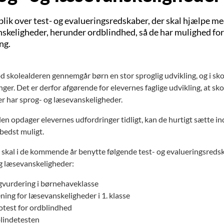
blik over test- og evalueringsredskaber, der skal hjælpe m
keligheder, herunder ordblindhed, så de har mulighed for at
ng.
e links
 skolealderen gennemgår børn en stor sproglig udvikling, og i sk
nger. Det er derfor afgørende for elevernes faglige udvikling, at s
der har sprog- og læsevanskeligheder.
 links
len opdager elevernes udfordringer tidligt, kan de hurtigt sætte in
 bedst muligt.
 skal i de kommende år benytte følgende test- og evalueringsredska
g læsevanskeligheder:
vurdering i børnehaveklasse
ning for læsevanskeligheder i 1. klasse
otest for ordblindhed
lindetesten