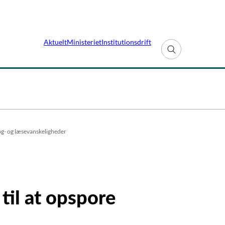
Aktuelt
Ministeriet
Institutionsdrift
Fold søgefelt ud
rog- og læsevanskeligheder
til at opspore