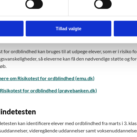
bligatorisk at tilbyde elever med tegn på specifikke læsevanskelig
gen af 1. klasse. Som følge heraf er det obligatorisk at tilbyde Risiko
 i Screening for læsevanskeligheder indikerer vanskeligheder med 
Tillad valgte
t risikotesten. Elever med en ordblind forælder skal ligeledes tilb
råd med elevens forældre vurderer, at der ikke er behov herfor (§3
t for ordblindhed kan bruges til at udpege elever, som er i risiko fo
gsvanskeligheder, så eleverne kan få den nødvendige støtte og fore
løb.
ere om Risikotest for ordblindhed (emu.dk)
l Risikotest for ordblindhed (prøvebanken.dk)
lindetesten
etesten kan identificere elever med ordblindhed fra marts i 3. klas
uddannelser, videregående uddannelser samt voksenuddannelse