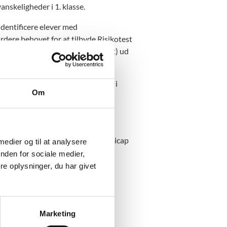
anskeligheder i 1. klasse.
identificere elever med
dere behovet for at tilbyde Risikotest
46, da den er tilpasset (normeret) ud
er i folkeskolen, herunder elever i
Om
isteriets digitale redskab til
herunder at skabe nogle
svære fysiske eller mentale handicap
 medier og til at analysere
pædagogisk vurdering.
nden for sociale medier,
e oplysninger, du har givet
Marketing