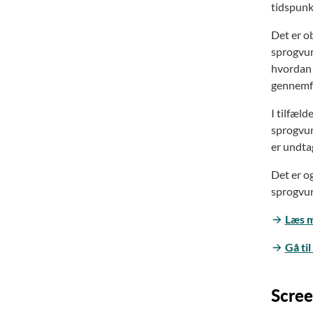
tidspunkt
Det er o
sprogvurd
hvordan 
gennemf
I tilfæl
sprogvur
er undta
Det er o
sprogvurd
Læs m
Gå ti
Scree