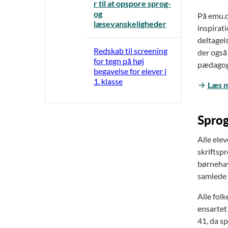
r til at opspore sprog-
og
På emu.d
læsevanskeligheder
inspirat
deltagel
Redskab til screening
der også
for tegn på høj
pædagogi
begavelse for elever i
1. klasse
Læs m
Sprog
Alle elev
skriftspr
børnehav
samlede
Alle fol
ensartet
41, da s