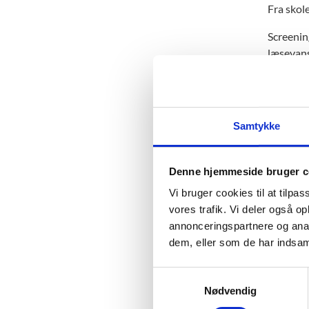
Fra skole
Screenin
læsevans
for ordb
fra eleve
Screening
Samtykke
specialkl
gennemf
Denne hjemmeside bruger c
Det er o
hensigts
Vi bruger cookies til at tilpas
må den k
vores trafik. Vi deler også 
annonceringspartnere og anal
Læs m
dem, eller som de har indsaml
Gå ti
S
Nødvendig
a
Risikot
m