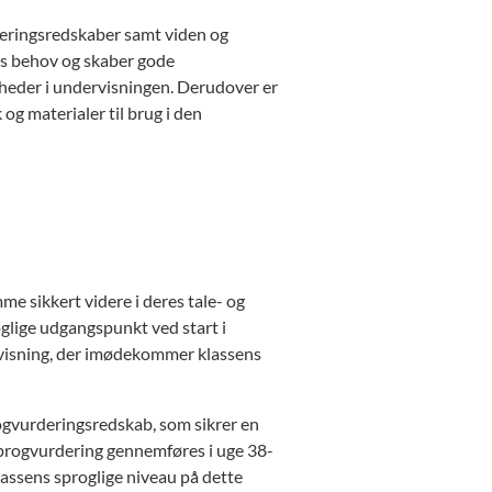
ueringsredskaber samt viden og
es behov og skaber gode
heder i undervisningen. Derudover er
g materialer til brug i den
me sikkert videre i deres tale- og
oglige udgangspunkt ved start i
ervisning, der imødekommer klassens
ogvurderingsredskab, som sikrer en
sprogvurdering gennemføres i uge 38-
lassens sproglige niveau på dette