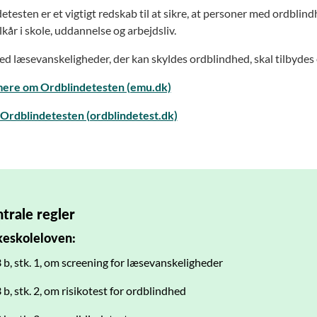
testen er et vigtigt redskab til at sikre, at personer med ordblind
ilkår i skole, uddannelse og arbejdsliv.
ed læsevanskeligheder, der kan skyldes ordblindhed, skal tilbydes
ere om Ordblindetesten (emu.dk)
l Ordblindetesten (ordblindetest.dk)
trale regler
keskoleloven:
3 b, stk. 1, om screening for læsevanskeligheder
3 b, stk. 2, om risikotest for ordblindhed