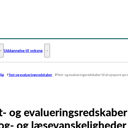
Uddannelse til voksne
Uddannelse til unge - Flere links
Uddannelse til voksne - Flere links
ljø
Test og evalueringsredskaber
Test- og evalueringsredskaber til at opspore sp
t- og evalueringsredskaber 
og- og læsevanskeligheder