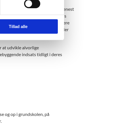
heder Risikotest for ordblindhed senest
test for ordblindhed til elever, hvis
ordlæsning. Også selvom de tidligere
Tillad alle
ydes testen, medmindre skolens leder
 b i Folkeskoleloven).
r at udvikle alvorlige
byggende indsats tidligt i deres
se og op i grundskolen, på
r.