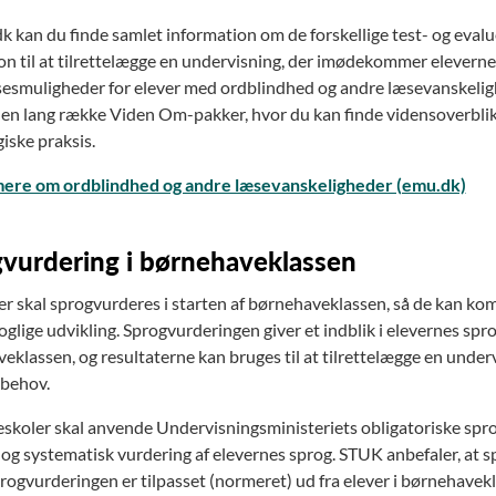
k kan du finde samlet information om de forskellige test- og eval
ion til at tilrettelægge en undervisning, der imødekommer elevern
sesmuligheder for elever med ordblindhed og andre læsevanskelig
 en lang række Viden Om-pakker, hvor du kan finde vidensoverblik o
ske praksis.
ere om ordblindhed og andre læsevanskeligheder (emu.dk)
vurdering i børnehaveklassen
er skal sprogvurderes i starten af børnehaveklassen, så de kan kom
oglige udvikling. Sprogvurderingen giver et indblik i elevernes spr
eklassen, og resultaterne kan bruges til at tilrettelægge en und
 behov.
keskoler skal anvende Undervisningsministeriets obligatoriske spr
 og systematisk vurdering af elevernes sprog. STUK anbefaler, at 
progvurderingen er tilpasset (normeret) ud fra elever i børnehavek