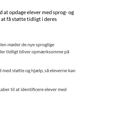
ed at opdage elever med sprog- og
 få støtte tidligt i deres
olen møder de nye sproglige
koler tidligt bliver opmærksomme på
d med støtte og hjælp, så eleverne kan
ber til at identificere elever med