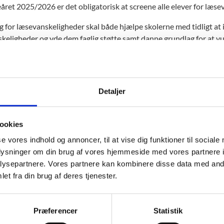
året 2025/2026 er det obligatorisk at screene alle elever for læsev
g for læsevanskeligheder skal både hjælpe skolerne med tidligt at 
keligheder og yde dem faglig støtte samt danne grundlag for at vur
lindhed. STUK anbefaler, at læsescreeningen gennemføres i uge 45-
r i 1. klasses læsefærdigheder på dette tidspunkt af året.
 for læsevanskeligheder er obligatorisk at gennemføre for alle elev
Detaljer
asser og på specialskoler. Det er ligeledes obligatorisk at bruge min
ørslen.
ookies
p til skolen at beslutte, hvordan læsescreeningen tilrettelægges, 
mæssige rammer omkring gennemførslen. I tilfælde af børn med fx 
se vores indhold og annoncer, til at vise dig funktioner til sociale
onkrete tilrettelæggelse af læsescreeningen bero på en konkret 
oplysninger om din brug af vores hjemmeside med vores partnere i
ysepartnere. Vores partnere kan kombinere disse data med andr
ere om screening for læsevanskeligheder (emu.dk)
et fra din brug af deres tjenester.
l screeningsredskabet (læs1.dk)
Præferencer
Statistik
est for ordblindhed