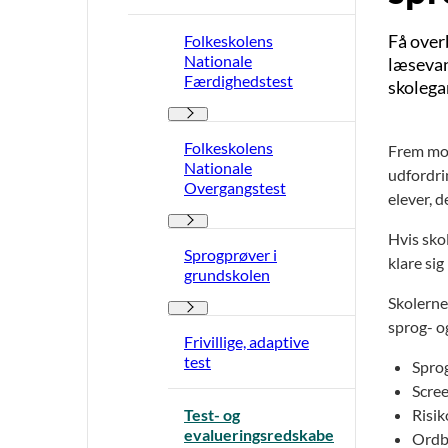
Få over
Folkeskolens
Nationale
læsevans
Færdighedstest
skolega
Folkeskolens Nationale Færdighedstest - Fler
Folkeskolens
Frem mod
Nationale
udfordri
Overgangstest
elever, 
Folkeskolens Nationale Overgangstest - Flere
Hvis sko
Sprogprøver i
klare sig
grundskolen
Skolerne
Sprogprøver i grundskolen - Flere links
sprog- o
Frivillige, adaptive
test
Sprog
Scree
Test- og
Risik
evalueringsredskabe
Ordb