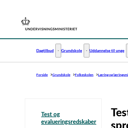
Gå til forsiden
Dagtilbud
Grundskole
Uddannelse til unge
Dagtilbud - Flere links
Grundskole - Flere links
Forside
Grundskole
Folkeskolen
Læring og læringsmi
Tes
Test og
evalueringsredskaber
spr