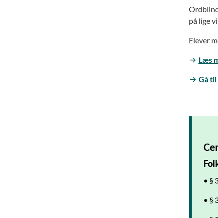
Ordblinde
på lige v
Elever m
Læs m
Gå ti
Cen
Fol
• § 
• § 