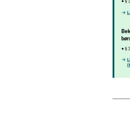
• § 
L
Bek
bør
• § 
L
(