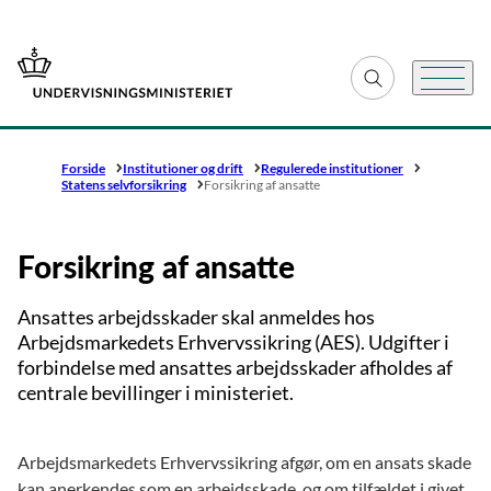
Gå til forsiden
Fold søgefelt ud
Menu
Forside
Institutioner og drift
Regulerede institutioner
Statens selvforsikring
Forsikring af ansatte
Forsikring af ansatte
Ansattes arbejdsskader skal anmeldes hos
Arbejdsmarkedets Erhvervssikring (AES). Udgifter i
forbindelse med ansattes arbejdsskader afholdes af
centrale bevillinger i ministeriet.
Arbejdsmarkedets Erhvervssikring afgør, om en ansats skade
kan anerkendes som en arbejdsskade, og om tilfældet i givet