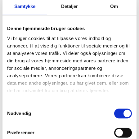
Om skaden skyldes fejl hos arbejdsgiveren eller ej, er uden
Samtykke
Detaljer
Om
betydning. Der er tale om en obligatorisk ordning, der
dækker ansattes arbejdsskader.
Vær opmærksom på at det ikke er ethvert uheld under
Denne hjemmeside bruger cookies
arbejde, der anerkendes som en arbejdsskade. Det er
Vi bruger cookies til at tilpasse vores indhold og
Arbejdsmarkedets Erhvervssikring, der helt konkret tager
annoncer, til at vise dig funktioner til sociale medier og til
stilling til dette fra sag til sag.
at analysere vores trafik. Vi deler også oplysninger om
din brug af vores hjemmeside med vores partnere inden
Du kan læse mere i
vejledningen om statens
for sociale medier, annonceringspartnere og
selvforsikringsordning, afsnit E (pdf).
analysepartnere. Vores partnere kan kombinere disse
data med andre oplysninger, du har givet dem, eller som
de har indsamlet fra din brug af deres tjenester.
S
Kontakt
Nødvendig
a
m
t
Center for Institutionsdrift og
Præferencer
y
Koncernregnskab