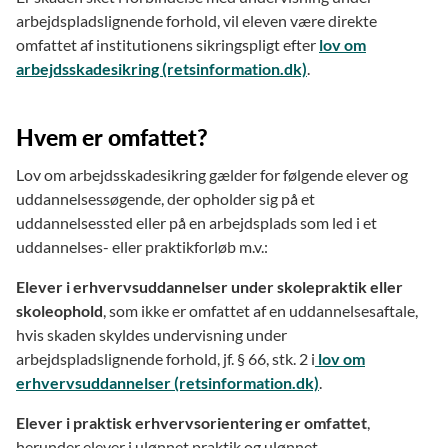
arbejdspladslignende forhold, vil eleven være direkte
omfattet af institutionens sikringspligt efter
lov om
arbejdsskadesikring (retsinformation.dk)
.
Hvem er omfattet?
Lov om arbejdsskadesikring gælder for følgende elever og
uddannelsessøgende, der opholder sig på et
uddannelsessted eller på en arbejdsplads som led i et
uddannelses- eller praktikforløb m.v.:
Elever i erhvervsuddannelser under skolepraktik eller
skoleophold
, som ikke er omfattet af en uddannelsesaftale,
hvis skaden skyldes undervisning under
arbejdspladslignende forhold, jf. § 66, stk. 2 i
lov om
erhvervsuddannelser (retsinformation.dk)
.
Elever i praktisk erhvervsorientering er omfattet
,
herunder elever i ulønnet praktik og ulønnet