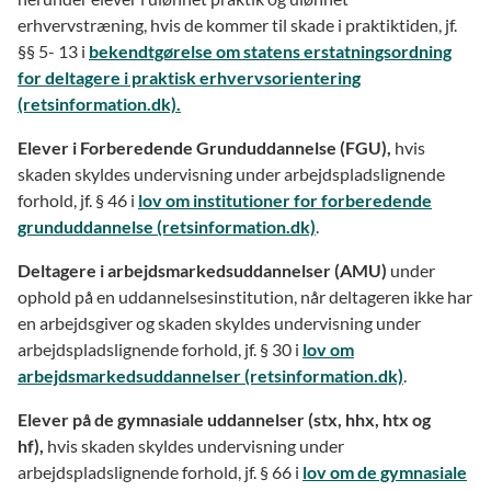
erhvervstræning, hvis de kommer til skade i praktiktiden, jf.
§§ 5- 13 i
bekendtgørelse om statens erstatningsordning
for deltagere i praktisk erhvervsorientering
(retsinformation.dk).
Elever i Forberedende Grunduddannelse (FGU),
hvis
skaden skyldes undervisning under arbejdspladslignende
forhold, jf. § 46 i
lov om institutioner for forberedende
grunduddannelse (retsinformation.dk)
.
Deltagere i arbejdsmarkedsuddannelser (AMU)
under
ophold på en uddannelsesinstitution, når deltageren ikke har
en arbejdsgiver og skaden skyldes undervisning under
arbejdspladslignende forhold, jf. § 30 i
lov om
arbejdsmarkedsuddannelser (retsinformation.dk)
.
Elever på de gymnasiale uddannelser (stx, hhx, htx og
hf),
hvis skaden skyldes undervisning under
arbejdspladslignende forhold, jf. § 66 i
lov om de gymnasiale