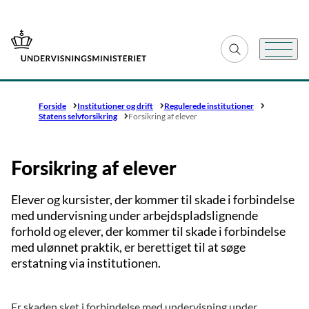
Gå til forsiden
Fold søgefelt ud
Menu
Forside
Institutioner og drift
Regulerede institutioner
Statens selvforsikring
Forsikring af elever
Forsikring af elever
Elever og kursister, der kommer til skade i forbindelse
med undervisning under arbejdspladslignende
forhold og elever, der kommer til skade i forbindelse
med ulønnet praktik, er berettiget til at søge
erstatning via institutionen.
Er skaden sket i forbindelse med undervisning under