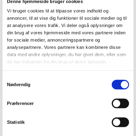
Denne hjemmeside bruger cookies
Vi bruger cookies til at tilpasse vores indhold og
annoncer, til at vise dig funktioner til sociale medier og til
at analysere vores trafik. Vi deler også oplysninger om
din brug af vores hjemmeside med vores partnere inden
for sociale medier, annonceringspartnere og
analysepartnere. Vores partnere kan kombinere disse
data med andre oplysninger, du har givet dem, eller som
de har indsamlet fra din brug af deres tjenester.
S
Nødvendig
a
m
t
Præferencer
y
k
k
Statistik
Fotokreditering: Lars Bertelsen.
e