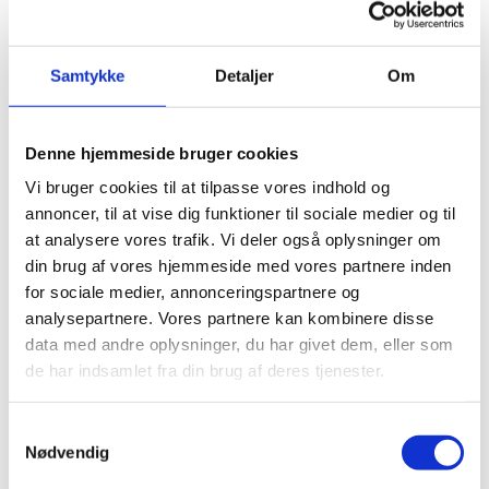
med mere end ét barn i dagtilbud, fritidshjem, SFO
eller privat pasning.
Samtykke
Detaljer
Om
Denne hjemmeside bruger cookies
Behandlingsmæssigt- og
Vi bruger cookies til at tilpasse vores indhold og
socialpædagogisk fripladstilskud
annoncer, til at vise dig funktioner til sociale medier og til
Kommunen skal give fripladstilskud af
at analysere vores trafik. Vi deler også oplysninger om
behandlingsmæssige eller socialpædagogiske
din brug af vores hjemmeside med vores partnere inden
grunde, når et barn opfylder dagtilbudslovens
for sociale medier, annonceringspartnere og
betingelser.
analysepartnere. Vores partnere kan kombinere disse
data med andre oplysninger, du har givet dem, eller som
de har indsamlet fra din brug af deres tjenester.
Tilskud til pasning af egne børn
S
Nødvendig
a
Kommunen kan beslutte at tilbyde forældre et
m
tilskud til at passe deres eget barn som et alternativ