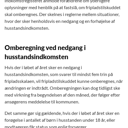
indkomstregisteret anmode forældrene om yderligere
oplysninger med henblik på at fastslå, om fripladstilskuddet
skal omberegnes. Der skelnes i reglerne mellem situationer,
hvor der sker henholdsvis en nedgang og en forhøjelse af
husstandsindkomsten.
Omberegning ved nedgang i
husstandsindkomsten
Hvis der i løbet af året sker en nedgang i
husstandsindkomsten, som svarer til mindst fem trin på
fripladsskalaen, vil fripladstilskuddet kunne omberegnes, når
ændringen er indtrådt. Omberegningen kan dog tidligst ske
med virkning fra begyndelsen af den måned, der følger efter
ansøgerens meddelelse til kommunen.
Det samme gør sig gældende, hvis der i løbet af året sker en
forøgelse i antallet af børn i husstanden under 18 år, eller
modtageren får status som enlig forsørger.