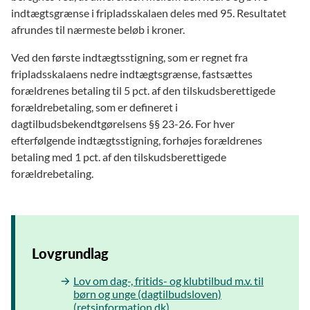
indtægtsgrænse i fripladsskalaen deles med 95. Resultatet
afrundes til nærmeste beløb i kroner.
Ved den første indtægtsstigning, som er regnet fra
fripladsskalaens nedre indtægtsgrænse, fastsættes
forældrenes betaling til 5 pct. af den tilskudsberettigede
forældrebetaling, som er defineret i
dagtilbudsbekendtgørelsens §§ 23-26. For hver
efterfølgende indtægtsstigning, forhøjes forældrenes
betaling med 1 pct. af den tilskudsberettigede
forældrebetaling.
Lovgrundlag
Lov om dag-, fritids- og klubtilbud m.v. til
børn og unge (dagtilbudsloven)
(retsinformation.dk)