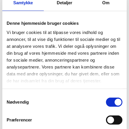
Samtykke
Detaljer
Om
barn ikke længere er indskrevet i et dagtilbud, fritidshjem
eller klubtilbud m.v.
Hvis genberegningen medfører, at forældrene ikke har fået
Denne hjemmeside bruger cookies
tildelt økonomisk fripladstilskud i tre sammenhængende
Vi bruger cookies til at tilpasse vores indhold og
måneder som følge af indkomstændringer, der ikke skyldes
annoncer, til at vise dig funktioner til sociale medier og til
ændring af husstandssammensætning, skal forældrene søge
at analysere vores trafik. Vi deler også oplysninger om
om økonomisk fripladstilskud på ny. Hvis ansøgningen
din brug af vores hjemmeside med vores partnere inden
indgives inden udgangen af den måned, der følger efter den
for sociale medier, annonceringspartnere og
3. måned, hvor fripladstilskuddet ikke er tildelt, skal
analysepartnere. Vores partnere kan kombinere disse
fripladstilskuddet tildeles fra starten af denne måned.
data med andre oplysninger, du har givet dem, eller som
de har indsamlet fra din brug af deres tjenester.
Omberegning
S
Det er muligt for forældrene at få omberegnet det
Nødvendig
a
økonomiske fripladstilskud, når betingelserne er opfyldt, og
m
borgeren for eksempel ikke ønsker at afvente, at
t
Præferencer
indkomstændringerne fremgår af indkomstregisteret.
y