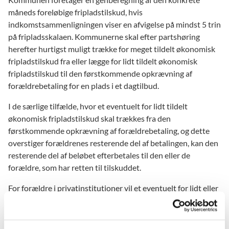
måneds foreløbige fripladstilskud, hvis
indkomstsammenligningen viser en afvigelse på mindst 5 trin
på fripladsskalaen. Kommunerne skal efter partshøring
herefter hurtigst muligt trække for meget tildelt økonomisk
fripladstilskud fra eller lægge for lidt tildelt økonomisk
fripladstilskud til den førstkommende opkrævning af
forældrebetaling for en plads i et dagtilbud.
I de særlige tilfælde, hvor et eventuelt for lidt tildelt
økonomisk fripladstilskud skal trækkes fra den
førstkommende opkrævning af forældrebetaling, og dette
overstiger forældrenes resterende del af betalingen, kan den
resterende del af beløbet efterbetales til den eller de
forældre, som har retten til tilskuddet.
For forældre i privatinstitutioner vil et eventuelt for lidt eller
for meget tildelt fripladstilskud skulle tilbagebetales af eller
efterbetales direkte til den eller de forældre, der har retten til
tilskuddet. Det samme gør sig gældende i de tilfælde, hvor et