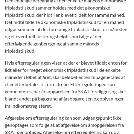
Den endelige beregning af den enkelte måneds økonomiske
fripladstilskud sammenholdes med det økonomiske
fripladstilskud, der hidtil er blevet tildelt for samme måned.
Det hidtil tildelte økonomiske fripladstilskud for en måned
udgør summen af det foreløbige fripladstilskud for måneden
og et eventuelt justeringsbeløb som følge af den
efterfølgende genberegning af samme måneds
fripladstilskud.
Hvis efterreguleringen viser, at der er blevet tildelt enten for
lidt eller for meget økonomisk fripladstilskud i de enkelte
måneder i løbet af året, skal beløbet enten tilbagebetales af
eller efterbetales til forældrene. Efterreguleringen kan
gennemføres, når årsopgørelsen fra SKAT foreligger, og sker
blandt andet på baggrund af årsopgørelsen og oplysninger
fra indkomstregisteret.
Afgørelse om efterregulering kan som udgangspunkt ikke
genoptages som følge af, at afgørelse om årsopgørelsen fra
SKAT genoptages. Afgørelse om efterregulering kan dog