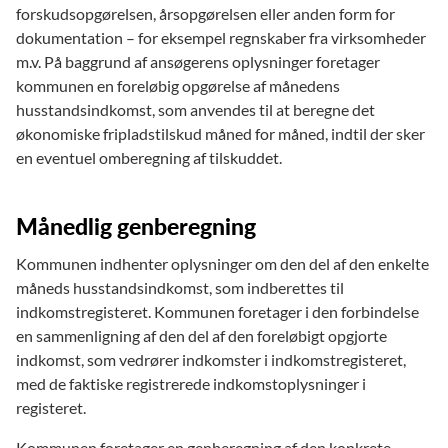
forskudsopgørelsen, årsopgørelsen eller anden form for
dokumentation – for eksempel regnskaber fra virksomheder
m.v. På baggrund af ansøgerens oplysninger foretager
kommunen en foreløbig opgørelse af månedens
husstandsindkomst, som anvendes til at beregne det
økonomiske fripladstilskud måned for måned, indtil der sker
en eventuel omberegning af tilskuddet.
Månedlig genberegning
Kommunen indhenter oplysninger om den del af den enkelte
måneds husstandsindkomst, som indberettes til
indkomstregisteret. Kommunen foretager i den forbindelse
en sammenligning af den del af den foreløbigt opgjorte
indkomst, som vedrører indkomster i indkomstregisteret,
med de faktiske registrerede indkomstoplysninger i
registeret.
Kommunen foretager en genberegning af den konkrete