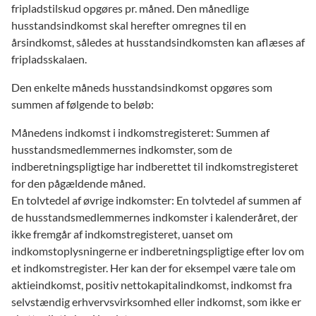
fripladstilskud opgøres pr. måned. Den månedlige
husstandsindkomst skal herefter omregnes til en
årsindkomst, således at husstandsindkomsten kan aflæses af
fripladsskalaen.
Den enkelte måneds husstandsindkomst opgøres som
summen af følgende to beløb:
Månedens indkomst i indkomstregisteret: Summen af
husstandsmedlemmernes indkomster, som de
indberetningspligtige har indberettet til indkomstregisteret
for den pågældende måned.
En tolvtedel af øvrige indkomster: En tolvtedel af summen af
de husstandsmedlemmernes indkomster i kalenderåret, der
ikke fremgår af indkomstregisteret, uanset om
indkomstoplysningerne er indberetningspligtige efter lov om
et indkomstregister. Her kan der for eksempel være tale om
aktieindkomst, positiv nettokapitalindkomst, indkomst fra
selvstændig erhvervsvirksomhed eller indkomst, som ikke er