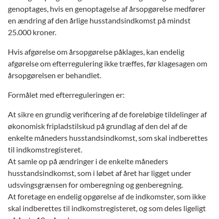
genoptages, hvis en genoptagelse af årsopgørelse medfører
en ændring af den årlige husstandsindkomst på mindst
25.000 kroner.
Hvis afgørelse om årsopgørelse påklages, kan endelig
afgørelse om efterregulering ikke træffes, før klagesagen om
årsopgørelsen er behandlet.
Formålet med efterreguleringen er:
At sikre en grundig verificering af de foreløbige tildelinger af
økonomisk fripladstilskud på grundlag af den del af de
enkelte måneders husstandsindkomst, som skal indberettes
til indkomstregisteret.
At samle op på ændringer i de enkelte måneders
husstandsindkomst, som i løbet af året har ligget under
udsvingsgrænsen for omberegning og genberegning.
At foretage en endelig opgørelse af de indkomster, som ikke
skal indberettes til indkomstregisteret, og som deles ligeligt