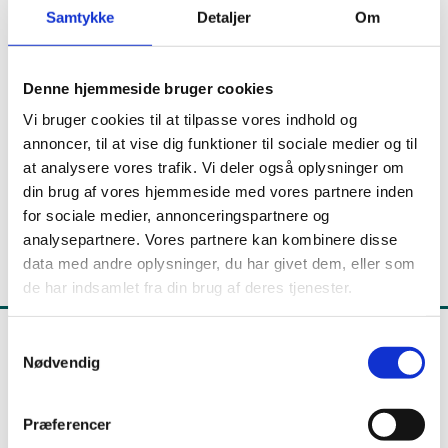
2022
Samtykke
Detaljer
Om
Februar
Denne hjemmeside bruger cookies
REUs udtalelse af 11. februar 2022 vedr. den
Vi bruger cookies til at tilpasse vores indhold og
forberedende grunduddannelse (pdf)
annoncer, til at vise dig funktioner til sociale medier og til
at analysere vores trafik. Vi deler også oplysninger om
Forberedende tilbud, Erhvervs- og Voksenuddannelser
Marts
din brug af vores hjemmeside med vores partnere inden
Departementet
for sociale medier, annonceringspartnere og
REUs indstilling af 2. marts 2022 vedr. udkast til
analysepartnere. Vores partnere kan kombinere disse
bekendtgørelse om grundfag m.v. (pdf)
data med andre oplysninger, du har givet dem, eller som
REUs indstilling af 2. marts 2022 vedr.
de har indsamlet fra din brug af deres tjenester.
udmøntning af midler til erhvervspædagogiske
aktiviteter i 2022 (pdf)
S
REUs indstilling af 14. marts 2022 vedr. udbud af
Nødvendig
a
anlægsstruktør, bygningsstruktør og brolægger
m
ved AMU Fyn (pdf)
Undervisningsministeriet
t
REUs indstilling af 14. marts 2022 vedr. udbud af
Præferencer
Frederiksholms Kanal 21
y
uddannelsen til anlægsstruktør, bygningsstruktør