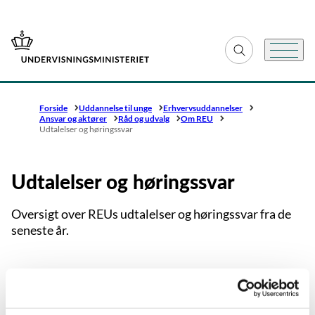
Gå til forsiden
Fold søgefelt ud
Menu
Forside
Uddannelse til unge
Erhvervsuddannelser
Ansvar og aktører
Råd og udvalg
Om REU
Udtalelser og høringssvar
Udtalelser og høringssvar
Oversigt over REUs udtalelser og høringssvar fra de
seneste år.