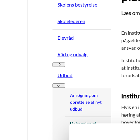
Skolens bestyrelse
Læs om 
Skolelederen
En insti
Elevråd
pågælden
ansvar, o
Råd og udvalg
Institut
Råd og udvalg - Flere links
at insti
Udbud
forudsat
Udbud - Flere links
Instit
Ansøgning om
oprettelse af nyt
Hvis en 
udbud
høring a
hovedfor
Udlægning af
undervisning og
Hvis der
ændret stedlig