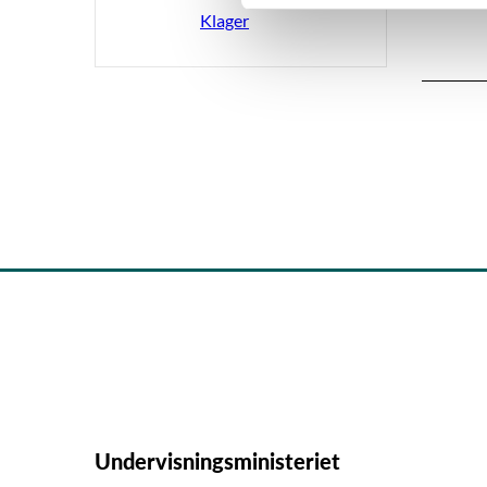
v
Klager
a
l
g
Undervisningsministeriet