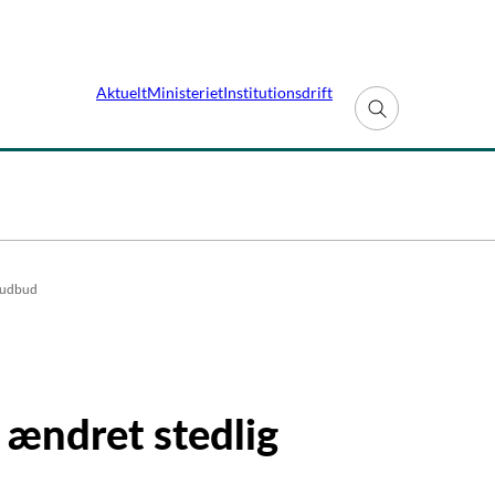
Aktuelt
Ministeriet
Institutionsdrift
Fold søgefelt ud
f udbud
 ændret stedlig