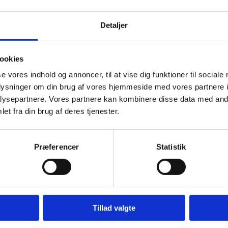
lacering forelægges Styrelsen for Undervisning og Kvalitet, som i sær
g af den af institutionen påtænkte geografiske placering, uanset ind
Detaljer
.
ookies
se vores indhold og annoncer, til at vise dig funktioner til sociale
oplysninger om din brug af vores hjemmeside med vores partnere i
s mere
ysepartnere. Vores partnere kan kombinere disse data med andr
et fra din brug af deres tjenester.
Vejledning for udlægning af undervisning og ændret stedli
erhvervsuddannelserne (pdf)
Udbud af erhvervsuddannelser
Præferencer
Statistik
Ansøgningsprocedure for nye udbud af erhvervsuddanne
Særligt vedrørende eux, euv, GF+, adgangskurser til er
erhvervsuddannelse
Erhvervsuddannelseskortet via UddannelsesGuiden (ug.
Gældende love og bekendtgørelse om erhvervsuddannel
Institutionsregisteret
Tillad valgte