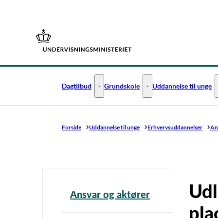
Gå til forsiden
Dagtilbud
Grundskole
Uddannelse til unge
Dagtilbud - Flere links
Grundskole - Flere links
Forside
Uddannelse til unge
Erhvervsuddannelser
An
Udl
Ansvar og aktører
pla