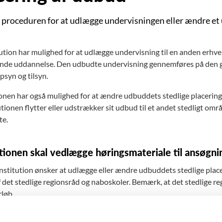
proceduren for at udlægge undervisningen eller ændre et 
tution har mulighed for at udlægge undervisning til en anden erhver
de uddannelse. Den udbudte undervisning gennemføres på den g
psyn og tilsyn.
ionen har også mulighed for at ændre udbuddets stedlige placering.
tutionen flytter eller udstrækker sit udbud til et andet stedligt 
te.
utionen skal vedlægge høringsmateriale til ansøgn
institution ønsker at udlægge eller ændre udbuddets stedlige plac
f det stedlige regionsråd og naboskoler. Bemærk, at det stedlige re
løb.
 er indsigelser mod udlægning eller ændret stedlig placering, kan