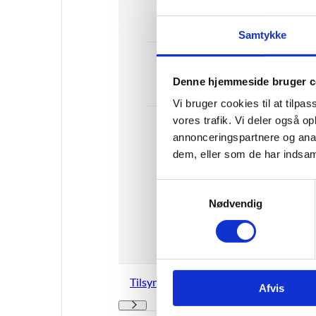
stedlig p
placering af
etablerin
udbud
Samtykke
området
Godkendelse som
skoleoplæringsce
Denne hjemmeside bruger c
nter
Vi bruger cookies til at tilpas
vores trafik. Vi deler også 
Særligt
Læ
annonceringspartnere og anal
vedrørende eux,
euv, GF+,
dem, eller som de har indsaml
adgangskurser til
erhvervsuddannel
S
ser og FGU-
Nødvendig
a
baseret
m
erhvervsuddannel
t
se
y
k
Tilsyn
Afvis
k
e
Tilsyn - Flere links