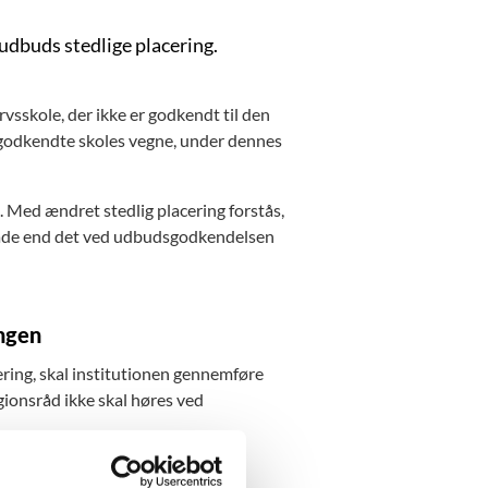
udbuds stedlige placering.
vsskole, der ikke er godkendt til den
odkendte skoles vegne, under dennes
 Med ændret stedlig placering forstås,
område end det ved udbudsgodkendelsen
ingen
ering, skal institutionen gennemføre
gionsråd ikke skal høres ved
 ønsket om udlægning eller ændret