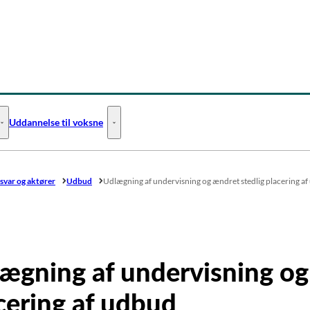
Uddannelse til voksne
Uddannelse til unge - Flere links
Uddannelse til voksne - Flere links
svar og aktører
Udbud
Udlægning af undervisning og ændret stedlig placering a
ægning af undervisning og
cering af udbud