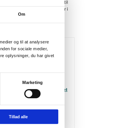
lige tilfælde kan give tilladelse til
sigelser fra berørte institutioner i
Om
 medier og til at analysere
nden for sociale medier,
e oplysninger, du har givet
g placering af udbud på
Marketing
lser
hvervsuddannelser og FGU-baseret
dk)
serne
Tillad alle