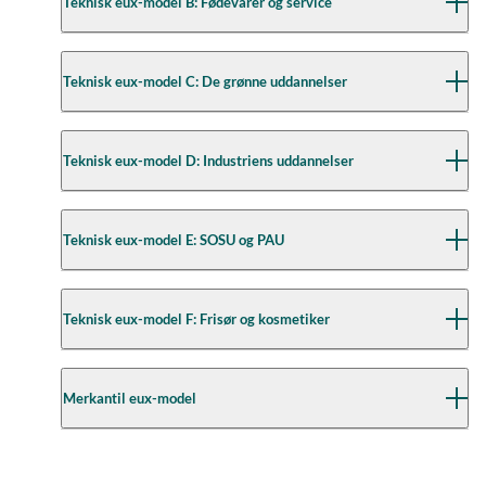
Teknisk eux-model B: Fødevarer og service
• Bygningsmaler
• Bygningssnedker
• Maskinsnedker
• Bager og konditor
Teknisk eux-model C: De grønne uddannelser
• Murer
• Ernæringsassistent
• Møbelsnedker og orgelbygger
• Gastronom
• Skiltetekniker
• Receptionist
• Anlægsgartner
Teknisk eux-model D: Industriens uddannelser
• Stenhugger
• Tjener
• Dyrepasser
• Teknisk isolatør
• Gartner
• Træfagenes byggeuddannelse
• Landbrugsuddannelsen
• Autolakerer
Teknisk eux-model E: SOSU og PAU
• Automatik- og procesuddannelsen
• Data og kommunikationsuddannelsen
• Elektriker
• Social- og sundhedsassistent
Teknisk eux-model F: Frisør og kosmetiker
• Elektronik- og svagstrømsuddannelsen
• Pædagogisk assistent
• Entreprenør- og landbrugsmaskinuddannelsen
• Industritekniker
• Frisør
Merkantil eux-model
• Karrosseriteknikeruddannelsen
• Kosmetiker
• Lastvognsmekaniker
• Personvognsmekaniker
• Detailhandelsuddannelsen med specialer