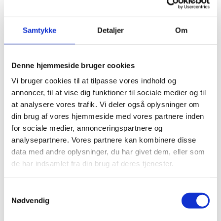
på gymnasialt niveau i eux-forløb for at støtte lærerne i
deres arbejde med at skabe sammenhæng mellem
grundfagsundervisningen og erhvervsuddannelsen.
Samtykke
Detaljer
Om
Undervisningens fag og grundfag
Denne hjemmeside bruger cookies
Undervisningen på eux-forløb består af to hovedtyper af fag:
Vi bruger cookies til at tilpasse vores indhold og
Uddannelsesspecifikke fag og grundfag.
annoncer, til at vise dig funktioner til sociale medier og til
at analysere vores trafik. Vi deler også oplysninger om
Grundfagene på eux følger to regelsæt. Fag på C-niveau i
din brug af vores hjemmeside med vores partnere inden
grundforløbet reguleres i grundfagsbekendtgørelsen.
for sociale medier, annonceringspartnere og
analysepartnere. Vores partnere kan kombinere disse
Fag på hovedforløbene følger som udgangspunkt
data med andre oplysninger, du har givet dem, eller som
bekendtgørelse om de gymnasiale uddannelser eller
de har indsamlet fra din brug af deres tjenester.
bekendtgørelse om særlige gymnasiale fag mv. til brug for
eux-forløb, jf. bekendtgørelse om krav til udformning af eux-
S
forløb.
Nødvendig
a
Indholdet i de uddannelsesspecifikke fag reguleres i den
m