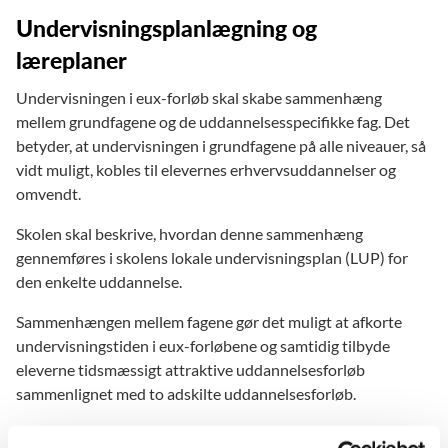
• Plastmager
• Erhvervsuddannelsen til eventkoordinator
Undervisningsplanlægning og
• Procesoperatør
• Finansuddannelsen (obligatorisk med eux)
• Skibsmontør
læreplaner
• Handelsuddannelsen med specialer
• Smed
• Kontoruddannelsen med specialer (obligatorisk
Undervisningen i eux-forløb skal skabe sammenhæng
• Tandtekniker
med eux)
mellem grundfagene og de uddannelsesspecifikke fag. Det
• VVS-energi
betyder, at undervisningen i grundfagene på alle niveauer, så
• Værktøjsuddannelsen
vidt muligt, kobles til elevernes erhvervsuddannelser og
omvendt.
Skolen skal beskrive, hvordan denne sammenhæng
gennemføres i skolens lokale undervisningsplan (LUP) for
den enkelte uddannelse.
Sammenhængen mellem fagene gør det muligt at afkorte
undervisningstiden i eux-forløbene og samtidig tilbyde
eleverne tidsmæssigt attraktive uddannelsesforløb
sammenlignet med to adskilte uddannelsesforløb.
Ministeriet har udarbejdet vejledninger til undervisningen