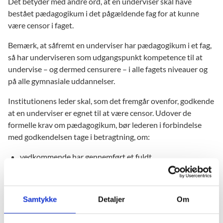
Det betyder med andre ord, at en underviser skal have
bestået pædagogikum i det pågældende fag for at kunne
være censor i faget.
Bemærk, at såfremt en underviser har pædagogikum i et fag,
så har underviseren som udgangspunkt kompetence til at
undervise – og dermed censurere – i alle fagets niveauer og
på alle gymnasiale uddannelser.
Institutionens leder skal, som det fremgår ovenfor, godkende
at en underviser er egnet til at være censor. Udover de
formelle krav om pædagogikum, bør lederen i forbindelse
med godkendelsen tage i betragtning, om:
vedkommende har gennemført et fuldt
undervisningsforløb, der fører frem til den pågældende
prøve
vedkommende har eksamineret i faget på det
Samtykke
Detaljer
Om
pågældende niveau
der har været eksempelvis censorindberetninger, som det