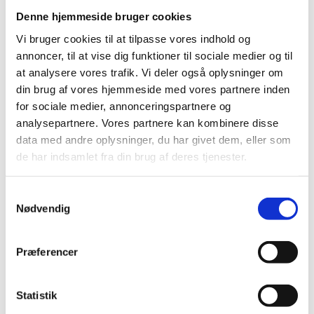
er væsentligt at få talt med underviseren om, inden
Denne hjemmeside bruger cookies
vedkommende igen agerer som censor.
Vi bruger cookies til at tilpasse vores indhold og
En leder kan efter denne vurdering beslutte ikke at indstille
annoncer, til at vise dig funktioner til sociale medier og til
en underviser, selvom de formelle krav om pædagogikum er
at analysere vores trafik. Vi deler også oplysninger om
opfyldt.
din brug af vores hjemmeside med vores partnere inden
for sociale medier, annonceringspartnere og
analysepartnere. Vores partnere kan kombinere disse
Helt særlige tilfælde
data med andre oplysninger, du har givet dem, eller som
Det fremgår af § 44., stk. 2., at en institutions leder i helt
de har indsamlet fra din brug af deres tjenester.
særlige tilfælde og hvor helt særlige forhold gør sig
gældende, kan indstille en censor som udelukkende har faglig
S
kompetence i faget, men hvor vedkommende ikke har
Nødvendig
a
gennemført pædagogikum endnu. Det skal også bemærkes,
m
at dette kun i ganske få tilfælde kan komme på tale, da det
t
Præferencer
helt klare udgangspunkt er at det kræver pædagogikum for
y
at være censor.
k
k
Statistik
Et eksempel på dette kan være en meget erfaren årsvikar
e