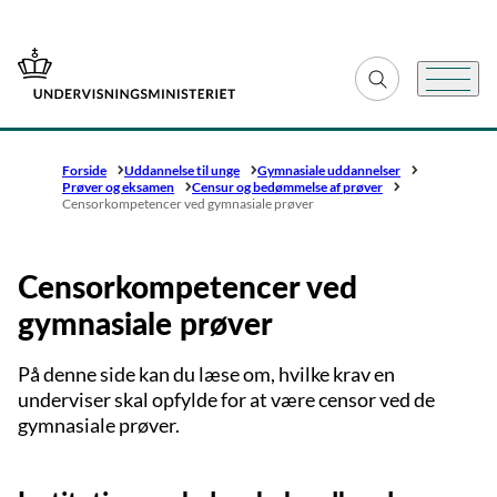
Gå til forsiden
Fold søgefelt ud
Menu
Forside
Uddannelse til unge
Gymnasiale uddannelser
Prøver og eksamen
Censur og bedømmelse af prøver
Censorkompetencer ved gymnasiale prøver
Censorkompetencer ved
gymnasiale prøver
På denne side kan du læse om, hvilke krav en
underviser skal opfylde for at være censor ved de
gymnasiale prøver.