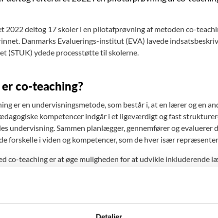
ret 2022 deltog 17 skoler i en pilotafprøvning af metoden co-teac
innet. Danmarks Evaluerings-institut (EVA) lavede indsatsbeskriv
tet (STUK) ydede processtøtte til skolerne.
er co-teaching?
ing er en undervisningsmetode, som består i, at en lærer og en a
ædagogiske kompetencer indgår i et ligeværdigt og fast strukture
lles undervisning. Sammen planlægger, gennemfører og evaluerer d
de forskelle i viden og kompetencer, som de hver især repræsenterer
d co-teaching er at øge muligheden for at udvikle inkluderende læ
et mellem almen- og specialpædagogik har potentiale til at unders
ene-lever og elever, som har brug for specialpædagogisk støtte.
ering af pilotforsøg med co-teaching
Detaljer