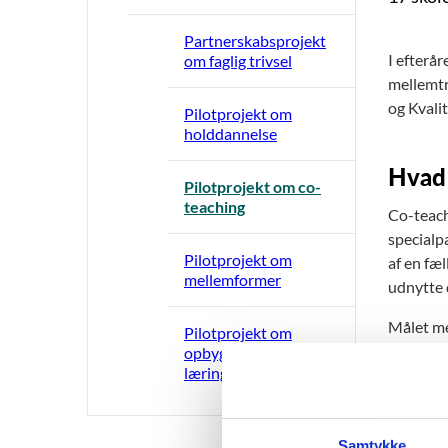
Partnerskabsprojekt
I efterå
om faglig trivsel
mellemtr
og Kvali
Pilotprojekt om
holddannelse
Hvad 
Pilotprojekt om co-
teaching
Co-teach
specialp
Pilotprojekt om
af en fæ
mellemformer
udnytte 
Målet me
Pilotprojekt om
samspill
opbygning af trygge
læringsfællesskaber
både alm
Evalu
Samtykke