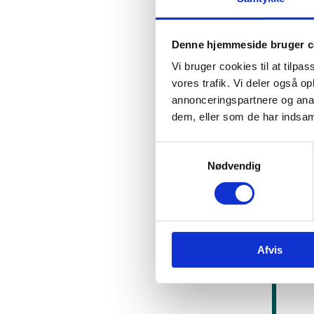
EVA har 
giver i 
Denne hjemmeside bruger c
givet nog
Vi bruger cookies til at tilpas
deltagel
vores trafik. Vi deler også 
meget af
annonceringspartnere og anal
dem, eller som de har indsaml
EVA’s ev
2) hvad 
S
var forb
Nødvendig
a
m
t
y
k
Læ
Afvis
k
e
v
a