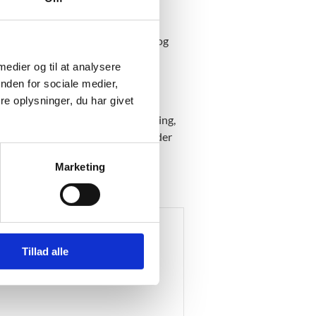
ater. Flere elever og undervisere
itiv betydning for undervisningen og
dring i elevernes motivation,
 medier og til at analysere
r også på, at co-teaching kræver
nden for sociale medier,
e oplysninger, du har givet
ejde med at implementere co-teaching,
ingen, og 3) hvilke omkostninger der
Marketing
Tillad alle