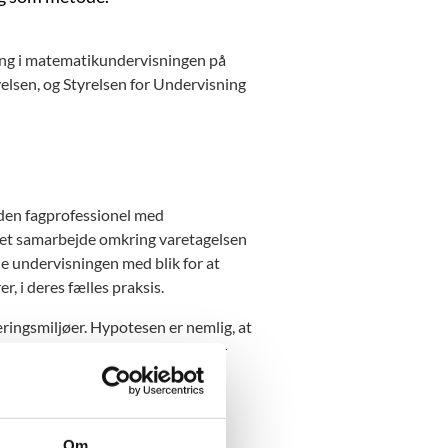
hing i matematikundervisningen på
elsen, og Styrelsen for Undervisning
nden fagprofessionel med
ret samarbejde omkring varetagelsen
e undervisningen med blik for at
, i deres fælles praksis.
ringsmiljøer. Hypotesen er nemlig, at
tøtte en undervisning, som favner
Om