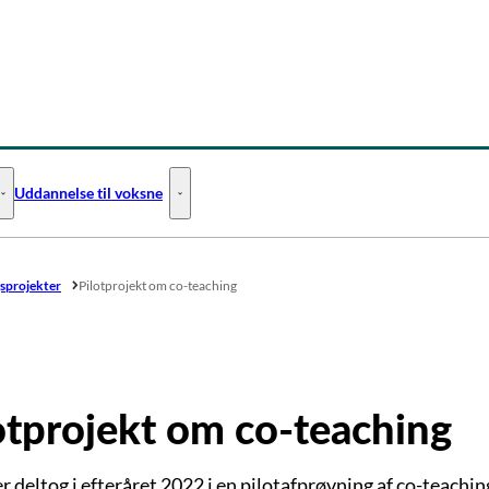
Uddannelse til voksne
Uddannelse til unge - Flere links
Uddannelse til voksne - Flere links
gsprojekter
Pilotprojekt om co-teaching
otprojekt om co-teaching
er deltog i efteråret 2022 i en pilotafprøvning af co-teach