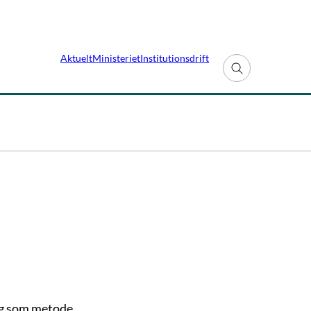
Aktuelt
Ministeriet
Institutionsdrift
Fold søgefelt ud
ing som metode.