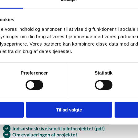
evalueret forsøget med co-teaching. Forsøget viser blandede result
interviews udtryk for, at indsatsen med co-teaching har haft en pos
ookies
le elever et styrket fagligt udbytte. Der kan dog ikke spores en æn
se vores indhold og annoncer, til at vise dig funktioner til sociale
sesmuligheder mv. i spørgeskemaundersøgelsen. Evalueringen pege
oplysninger om din brug af vores hjemmeside med vores partnere i
 de skoler og fagpersoner, som skal implementere metoden.
ysepartnere. Vores partnere kan kombinere disse data med andr
et fra din brug af deres tjenester.
alueringsrapport består af tre dele, som belyser 1) skolernes arb
co-teaching betød for elevernes oplevelse og udbytte af undervisn
undet med gennemførelsen af indsatsen.
Præferencer
Statistik
s mere
Tillad valgte
Evalueringsrapporten fra pilotprojektet (pdf)
Indsatsbeskrivelsen til pilotprojektet (pdf)
Om evalueringen af projektet