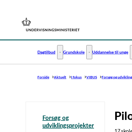
Gå til forsiden
Dagtilbud
Grundskole
Uddannelse til unge
Dagtilbud - Flere links
Grundskole - Flere links
Forside
Aktuelt
I fokus
VIBUS
Forsøg og udviklin
Pil
Forsøg og
udviklingsprojekter
17 skol