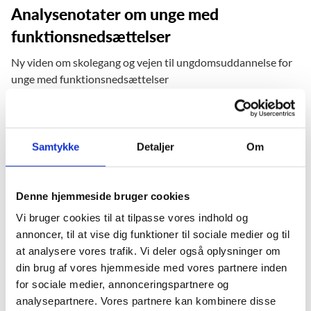
Analysenotater om unge med
funktionsnedsættelser
Ny viden om skolegang og vejen til ungdomsuddannelse for
unge med funktionsnedsættelser
Styrelsen for Undervisning og Kvalitet har i regi af VIBUS
udarbejdet to undersøgelser med fokus på unge med
funktionsnedsættelser. Den ene undersøgelse ser på trivsel,
Samtykke
Detaljer
Om
faglige resultater og fravær i grundskolen for unge med
funktionsnedsættelser. Den anden undersøgelse ser på
overgang til ungdomsuddannelse for unge med
Denne hjemmeside bruger cookies
funktionsnedsættelser. Begge undersøgelser bygger på
Vi bruger cookies til at tilpasse vores indhold og
registerdata om fødselsårgangene 1994 til og med 2004.
annoncer, til at vise dig funktioner til sociale medier og til
Det fremgår af undersøgelserne, at unge med forskellige
at analysere vores trafik. Vi deler også oplysninger om
funktionsnedsættelser klarer sig bedre i grundskolen i
din brug af vores hjemmeside med vores partnere inden
forhold til gennemførsel af folkeskolens prøver end tidligere.
for sociale medier, annonceringspartnere og
Og størstedelen af unge med en funktionsnedsættelse
analysepartnere. Vores partnere kan kombinere disse