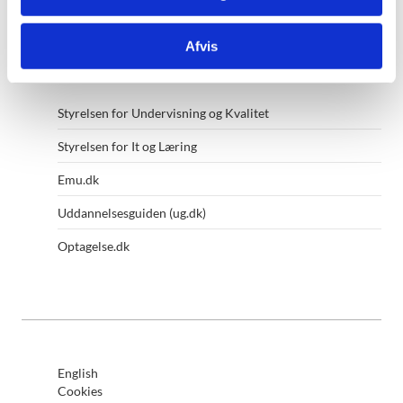
Andre af ministeriets hjemmesider
Afvis
Styrelsen for Undervisning og Kvalitet
Styrelsen for It og Læring
Emu.dk
Uddannelsesguiden (ug.dk)
Optagelse.dk
English
Cookies