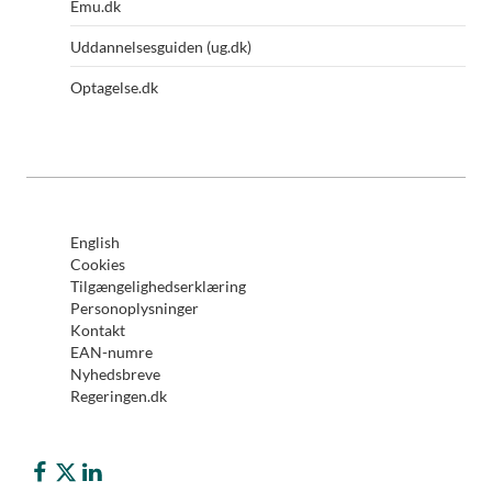
Emu.dk
Uddannelsesguiden (ug.dk)
Optagelse.dk
English
Cookies
Tilgængelighedserklæring
Personoplysninger
Kontakt
EAN-numre
Nyhedsbreve
Regeringen.dk
Børne- og Undervisningsministeriet på Facebook
Børne- og Undervisningsministeriet på Twitter (X)
Børne- og Undervisningsministeriet på LinkedIn