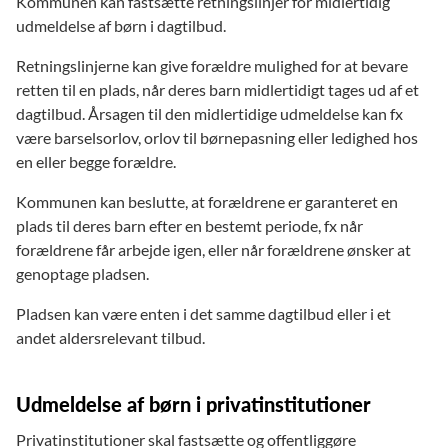
Kommunen kan fastsætte retningslinjer for midlertidig
dagtilbud.
frister, og senest på det tidspunkt, hvor barnet ville
udmeldelse af børn i dagtilbud.
være berettiget til en plads efter pasningsgarantien.
Retningslinjerne kan give forældre mulighed for at bevare
retten til en plads, når deres barn midlertidigt tages ud af et
dagtilbud. Årsagen til den midlertidige udmeldelse kan fx
være barselsorlov, orlov til børnepasning eller ledighed hos
en eller begge forældre.
Kommunen kan beslutte, at forældrene er garanteret en
plads til deres barn efter en bestemt periode, fx når
forældrene får arbejde igen, eller når forældrene ønsker at
genoptage pladsen.
Pladsen kan være enten i det samme dagtilbud eller i et
andet aldersrelevant tilbud.
Udmeldelse af børn i privatinstitutioner
Privatinstitutioner skal fastsætte og offentliggøre