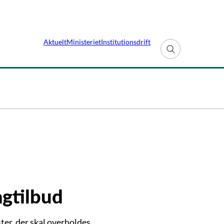
Aktuelt
Ministeriet
Institutionsdrift
Fold søgefelt ud
agtilbud
ster, der skal overholdes.