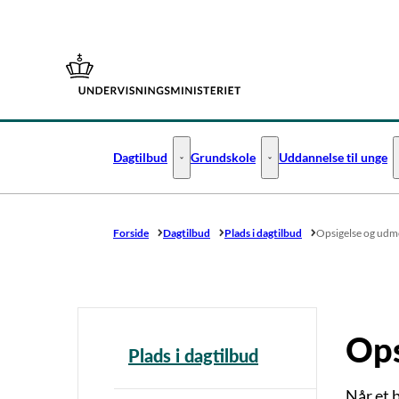
Gå til forsiden
Dagtilbud
Grundskole
Uddannelse til unge
Dagtilbud - Flere links
Grundskole - Flere links
Forside
Dagtilbud
Plads i dagtilbud
Opsigelse og udme
Ops
Plads i dagtilbud
Når et b