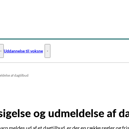
Uddannelse til voksne
Uddannelse til unge - Flere links
Uddannelse til voksne - Flere links
ldelse af dagtilbud
igelse og udmeldelse af d
arn meldes ud af et dagtilbud, er der en række regler og fri