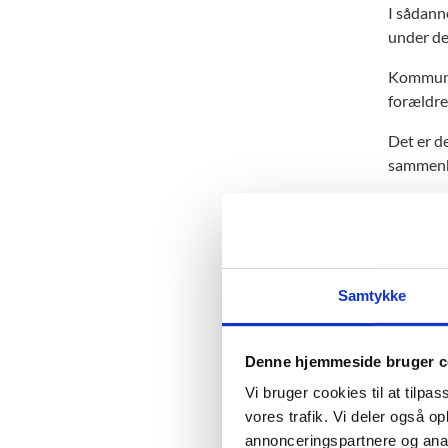
I sådanne
under de
Kommunen
forældre
Det er d
sammenhæ
Samtykke
Op
Denne hjemmeside bruger c
Hvi
Ops
pri
Vi bruger cookies til at tilpas
op
vores trafik. Vi deler også 
Pri
annonceringspartnere og anal