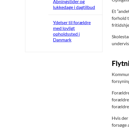
Åbningstider og
lukkedage i dagtilbud
Et ”andet
forhold t
Ydelser til forældre
fritidshj
med lovligt
opholdssted i
Skolestar
Danmark
undervis
Flytn
Kommunen
forsynin
Forældre
forældre
forældre
Hvis der
forsøge 