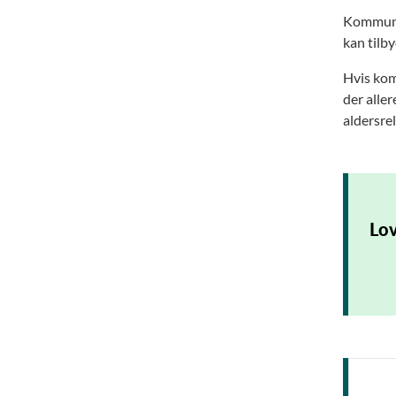
Kommunen
kan tilb
Hvis kom
der alle
aldersre
Lov