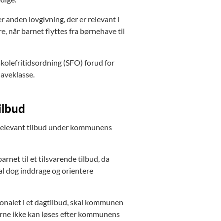
r anden lovgivning, der er relevant i
e, når barnet flyttes fra børnehave til
skolefritidsordning (SFO) forud for
haveklasse.
ilbud
g relevant tilbud under kommunens
et til et tilsvarende tilbud, da
al dog inddrage og orientere
onalet i et dagtilbud, skal kommunen
merne ikke kan løses efter kommunens