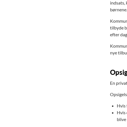
indsats, 
børnene
Kommunen
tilbyde b
efter dag
Kommunens
nye tilbu
Opsig
En priva
Opsigels
Hvis 
Hvis 
blive