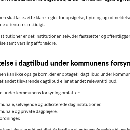
skal fastsætte klare regler for opsigelse, flytning og udmeldelse 
e orienteres rettidigt.
nstitutioner er det institutionen selv, der fastsætter og offentliggø
se samt varsling af forældre.
else i dagtilbud under kommunens forsy
 kan ikke opsige børn, der er optaget i dagtilbud under kommu
et andet tilsvarende dagtilbud eller et andet relevant tilbud.
d under kommunens forsyning omfatter:
nale, selvejende og udliciterede daginstitutioner.
unale og private dagplejere.
ordninger.
 kan ikke ske midlertidigt, fx fordi en eller begge forældre bliver l