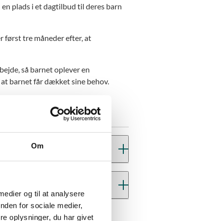
en plads i et dagtilbud til deres barn
først tre måneder efter, at
bejde, så barnet oplever en
 at barnet får dækket sine behov.
Om
 betragtes det som et brud på den
 begrunde, at privatinstitutionen
 medier og til at analysere
nden for sociale medier,
r enten forældrene eller institutionen
e oplysninger, du har givet