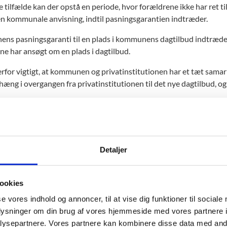
 tilfælde kan der opstå en periode, hvor forældrene ikke har ret til 
n kommunale anvisning, indtil pasningsgarantien indtræder.
s pasningsgaranti til en plads i kommunens dagtilbud indtræder 
ne har ansøgt om en plads i dagtilbud.
erfor vigtigt, at kommunen og privatinstitutionen har et tæt samar
ng i overgangen fra privatinstitutionen til det nye dagtilbud, og
Detaljer
sigelse ved manglende forældrebetaling
ookies
s forældrene ikke betaler for barnets plads i en privatinstitution,
igelse ved nedlæggelse eller ophør
vatretlige aftale mellem institutionen og forældrene. Bruddet kan
se vores indhold og annoncer, til at vise dig funktioner til sociale
siger barnet.
oplysninger om din brug af vores hjemmeside med vores partnere i
vatinstitutioner skal tydeligt oplyse, hvilke varsler der gælder, nå
ysepartnere. Vores partnere kan kombinere disse data med andr