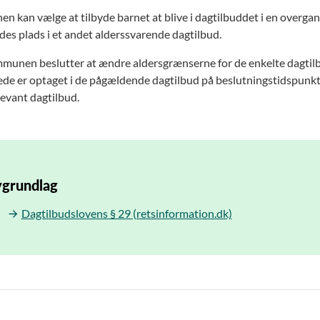
 kan vælge at tilbyde barnet at blive i dagtilbuddet i en overgan
ydes plads i et andet alderssvarende dagtilbud.
munen beslutter at ændre aldersgrænserne for de enkelte dagtilb
rede er optaget i de pågældende dagtilbud på beslutningstidspunk
levant dagtilbud.
grundlag
Dagtilbudslovens § 29 (retsinformation.dk)