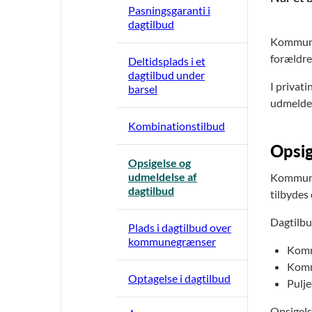
Pasningsgaranti i
dagtilbud
Kommunen 
forældren
Deltidsplads i et
dagtilbud under
I privati
barsel
udmeldel
Kombinationstilbud
Opsig
Opsigelse og
udmeldelse af
Kommunen
dagtilbud
tilbydes 
Dagtilbu
Plads i dagtilbud over
kommunegrænser
Kommu
Komm
Optagelse i dagtilbud
Pulje
Opsigelse