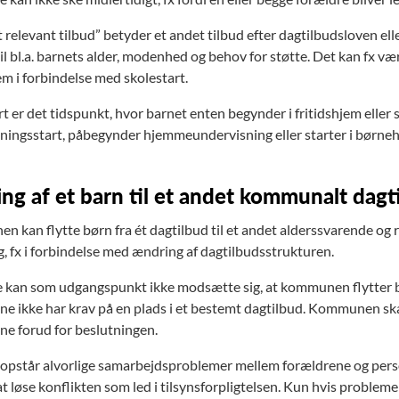
 relevant tilbud” betyder et andet tilbud efter dagtilbudsloven elle
il bl.a. barnets alder, modenhed og behov for støtte. Det kan fx vær
em i forbindelse med skolestart.
t er det tidspunkt, hvor barnet enten begynder i fritidshjem eller 
ningsstart, påbegynder hjemmeundervisning eller starter i børne
ing af et barn til et andet kommunalt dagt
 kan flytte børn fra ét dagtilbud til et andet alderssvarende o
g, fx i forbindelse med ændring af dagtilbudsstrukturen.
 kan som udgangspunkt ikke modsætte sig, at kommunen flytter barn
ne ikke har krav på en plads i et bestemt dagtilbud. Kommunen sk
ne forud for beslutningen.
 opstår alvorlige samarbejdsproblemer mellem forældrene og pers
at løse konflikten som led i tilsynsforpligtelsen. Kun hvis proble