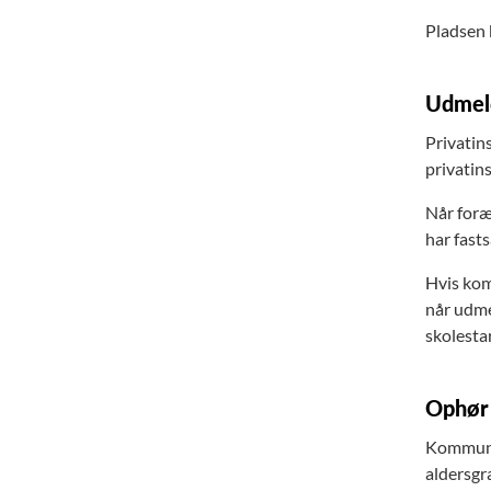
Pladsen 
Udmeld
Privatins
privatin
Når foræ
har fasts
Hvis kom
når udme
skolestar
Ophør 
Kommunen
aldersgr