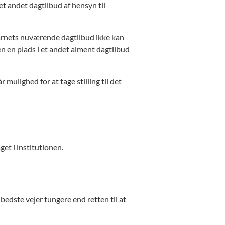
et andet dagtilbud af hensyn til
barnets nuværende dagtilbud ikke kan
en en plads i et andet alment dagtilbud
mulighed for at tage stilling til det
et i institutionen.
 bedste vejer tungere end retten til at