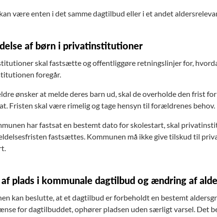
kan være enten i det samme dagtilbud eller i et andet aldersrelevan
else af børn i privatinstitutioner
titutioner skal fastsætte og offentliggøre retningslinjer for, hvor
stitutionen foregår.
ldre ønsker at melde deres barn ud, skal de overholde den frist fo
at. Fristen skal være rimelig og tage hensyn til forældrenes behov.
munen har fastsat en bestemt dato for skolestart, skal privatinsti
ldelsesfristen fastsættes. Kommunen må ikke give tilskud til priva
t.
af plads i kommunale dagtilbud og ændring af al
 kan beslutte, at et dagtilbud er forbeholdt en bestemt aldersgr
ænse for dagtilbuddet, ophører pladsen uden særligt varsel. Det b