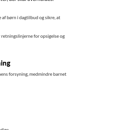
af børn i dagtilbud og sikre, at
r retningslinjerne for opsigelse og
ning
nens forsyning, medmindre barnet
edige.