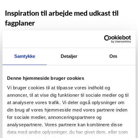
Inspiration til arbejde med udkast til
fagplaner
Skoler i udviklingsprogrammet arbejder med udkast til
fagplaner i egne lærerteams og giver feedback via blandt
andet spørgeskemaer og virtuelle workshops. Enkelte skoler
Samtykke
Detaljer
Om
får besøg af Epinion, som gennemfører øvelser og interviews
som en del af afprøvningen.
Alle andre skoler har også mulighed for at arbejde med
Denne hjemmeside bruger cookies
udkastene til fagplaner og dermed komme godt i gang med
Vi bruger cookies til at tilpasse vores indhold og
Fagfornyelsen, inden fagplanerne træder i kraft.
annoncer, til at vise dig funktioner til sociale medier og til
at analysere vores trafik. Vi deler også oplysninger om
Alle landets skoler og kommuner kan finde støtte i arbejdet
din brug af vores hjemmeside med vores partnere inden
med de nye fagplaner, når professionshøjskolerne fra
for sociale medier, annonceringspartnere og
efteråret 2026 til 2028 udbyder webinarer og workshops og
analysepartnere. Vores partnere kan kombinere disse
udarbejder en række videns- og inspirationsmaterialer.
data med andre oplysninger, du har givet dem, eller som
Nærmere information herom følger på fagplaner.dk