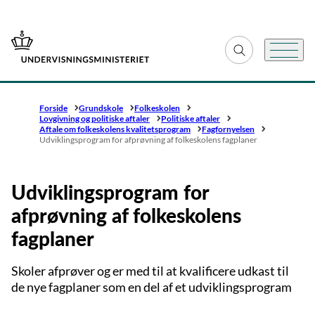
Gå til forsiden
Fold søgefelt ud
Menu
Forside
Grundskole
Folkeskolen
Lovgivning og politiske aftaler
Politiske aftaler
Aftale om folkeskolens kvalitetsprogram
Fagfornyelsen
Udviklingsprogram for afprøvning af folkeskolens fagplaner
Udviklingsprogram for
afprøvning af folkeskolens
fagplaner
Skoler afprøver og er med til at kvalificere udkast til
de nye fagplaner som en del af et udviklingsprogram