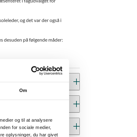
æsenteret i fagudvalget for
leleder, og det var der også i
es desuden på følgende måder:
Om
øver 140 skoler udkast til fagplanerne
 medier og til at analysere
en hånd og give feedback, som
ige foreninger.
nden for sociale medier,
e oplysninger, du har givet
s perspektiver på udkastene til