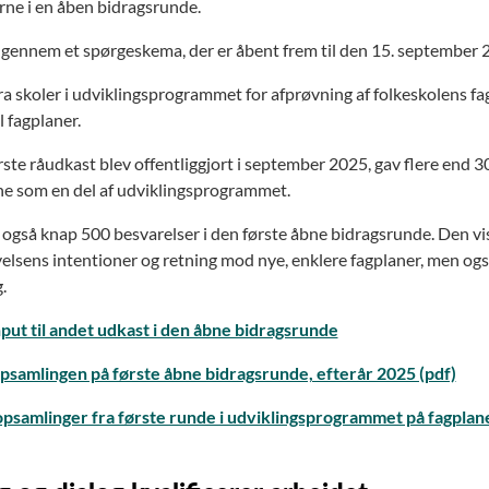
rne i en åben bidragsrunde.
 gennem et spørgeskema, der er åbent frem til den 15. september 
ra skoler i udviklingsprogrammet for afprøvning af folkeskolens fag
l fagplaner.
ste råudkast blev offentliggjort i september 2025, gav flere end 30
e som en del af udviklingsprogrammet.
også knap 500 besvarelser i den første åbne bidragsrunde. Den vis
elsens intentioner og retning mod nye, enklere fagplaner, men ogs
.
nput til andet udkast i den åbne bidragsrunde
psamlingen på første åbne bidragsrunde, efterår 2025 (pdf)
opsamlinger fra første runde i udviklingsprogrammet på fagplan