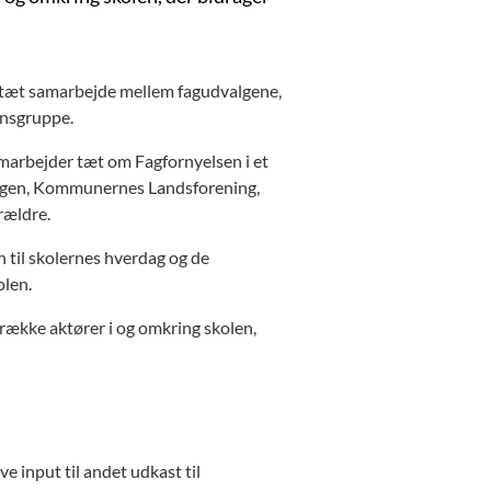
et tæt samarbejde mellem fagudvalgene,
ansgruppe.
marbejder tæt om Fagfornyelsen i et
ningen, Kommunernes Landsforening,
rældre.
til skolernes hverdag og de
olen.
række aktører i og omkring skolen,
e input til andet udkast til