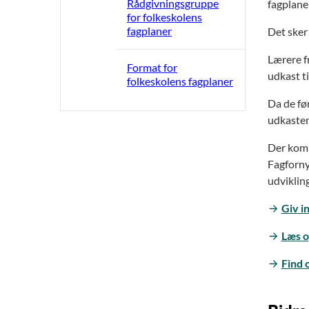
Rådgivningsgruppe
fagplane
for folkeskolens
fagplaner
Det sker
Lærere f
Format for
udkast ti
folkeskolens fagplaner
Da de før
udkasten
Der kom 
Fagforny
udvikling
Giv i
Læs o
Find 