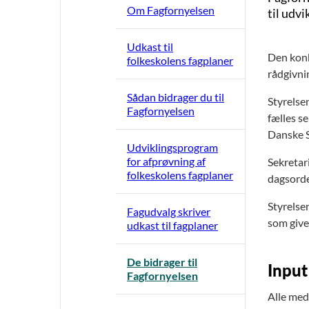
Om Fagfornyelsen
til udvi
Udkast til
Den konk
folkeskolens fagplaner
rådgivni
Sådan bidrager du til
Styrelse
Fagfornyelsen
fælles s
Danske S
Udviklingsprogram
for afprøvning af
Sekretar
folkeskolens fagplaner
dagsorden
Styrelse
Fagudvalg skriver
som give
udkast til fagplaner
De bidrager til
Input
Fagfornyelsen
Alle med 