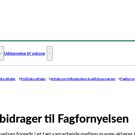
Uddannelse til voksne
Uddannelse til unge - Flere links
Uddannelse til voksne - Flere links
ske aftaler
Politiske aftaler
Aftale om folkeskolens kvalitetsprogram
Fagforny
bidrager til Fagfornyelsen
yelsen foregår i et tæt samarbejde mellem mange aktører i