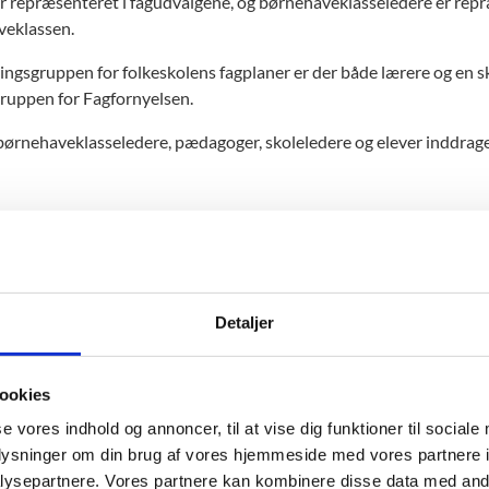
r repræsenteret i fagudvalgene, og børnehaveklasseledere er repr
eklassen.
ingsgruppen for folkeskolens fagplaner er der både lærere og en sko
ruppen for Fagfornyelsen.
børnehaveklasseledere, pædagoger, skoleledere og elever inddrag
iklingsprogram for afprøvning af fagplaner
Detaljer
udviklingsprogrammet for afprøvning af folkeskolens fagplaner afpr
log med faglige foreninger
giver input og feedback.
ookies
se vores indhold og annoncer, til at vise dig funktioner til sociale
le andre skoler har også mulighed for at prøve udkastene af på eg
relsen for Undervisning og Kvalitet har løbende dialog med de fagl
U’s sommerkurser for lærere
oplysninger om din brug af vores hjemmeside med vores partnere i
midles til fagudvalgene.
ysepartnere. Vores partnere kan kombinere disse data med andr
udvalgene er også i dialog med de faglige foreninger for at få dere