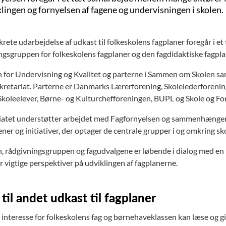
klingen og fornyelsen af fagene og undervisningen i skolen.
rete udarbejdelse af udkast til folkeskolens fagplaner foregår i 
ngsgruppen for folkeskolens fagplaner og den fagdidaktiske fagpl
n for Undervisning og Kvalitet og parterne i Sammen om Skolen sa
ekretariat. Parterne er Danmarks Lærerforening, Skolelederfore
koleelever, Børne- og Kulturchefforeningen, BUPL og Skole og Fo
iatet understøtter arbejdet med Fagfornyelsen og sammenhængen 
er og initiativer, der optager de centrale grupper i og omkring sk
n, rådgivningsgruppen og fagudvalgene er løbende i dialog med en 
r vigtige perspektiver på udviklingen af fagplanerne.
 til andet udkast til fagplaner
interesse for folkeskolens fag og børnehaveklassen kan læse og giv