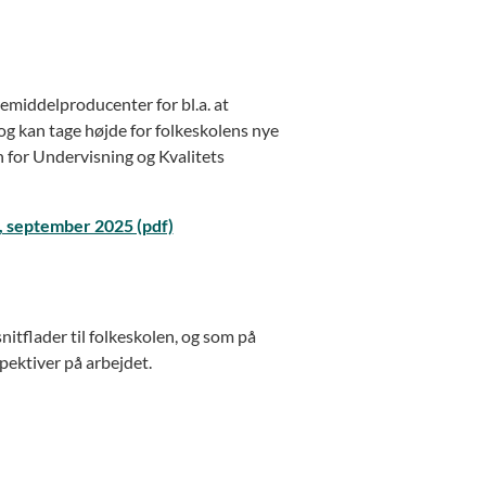
rne havde udarbejdet forud for
ervisning og Kvalitet om udvikling af
ke med fokus på, at fagplanerne lever
gruppen
emiddelproducenter for bl.a. at
er 2024 (pdf)
og kan tage højde for folkeskolens nye
aggruppe mødtes med fagudvalget for
r
en for Undervisning og Kvalitets
lgene udarbejder folkeskolens
 september 2025 (pdf)
er og har dialog med blandt andre
es arbejde.
 trådt i kraft i skoleåret 2027/2028,
et om fagene og understøtte
nitflader til folkeskolen, og som på
.
pektiver på arbejdet.