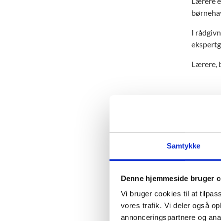
Lærere e
børnehav
I rådgivn
ekspertg
Lærere, 
Udv
Samtykke
I 
Dia
og 
Denne hjemmeside bruger c
Vi bruger cookies til at tilpas
Al
Sty
CF
vores trafik. Vi deler også 
for
annonceringspartnere og anal
Fag