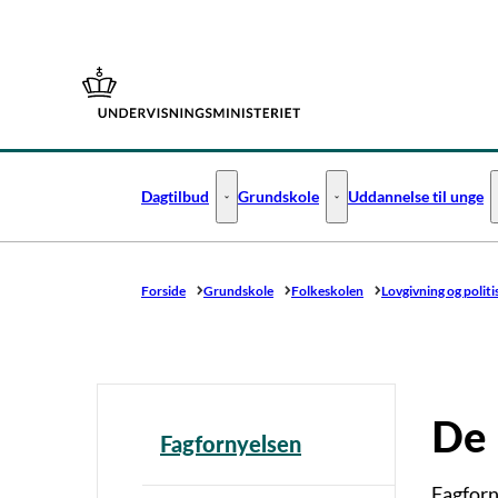
Gå til forsiden
Dagtilbud
Grundskole
Uddannelse til unge
Dagtilbud - Flere links
Grundskole - Flere links
Forside
Grundskole
Folkeskolen
Lovgivning og politi
De 
Fagfornyelsen
Fagforn