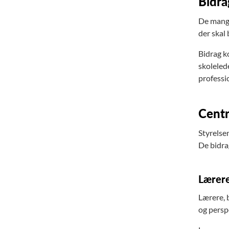
Bidra
De mange 
der skal
Bidrag k
skolelede
professi
Centr
Styrelse
De bidrag
Lærere
Lærere, 
og persp