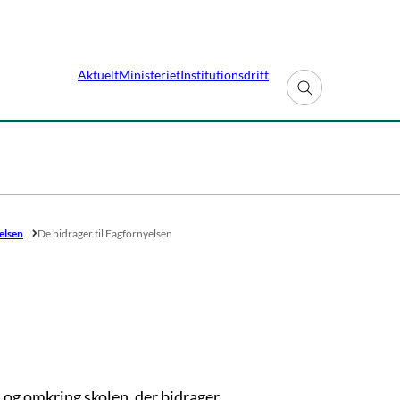
Aktuelt
Ministeriet
Institutionsdrift
Fold søgefelt ud
elsen
De bidrager til Fagfornyelsen
 og omkring skolen, der bidrager