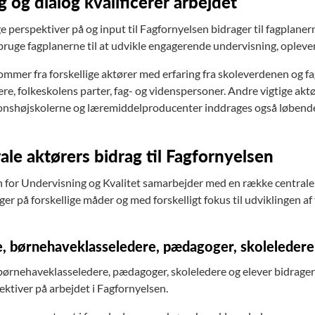
g og dialog kvalificerer arbejdet
perspektiver på og input til Fagfornyelsen bidrager til fagplanernes
 bruge fagplanerne til at udvikle engagerende undervisning, ople
ommer fra forskellige aktører med erfaring fra skoleverdenen og fag
re, folkeskolens parter, fag- og videnspersoner. Andre vigtige akt
onshøjskolerne og læremiddelproducenter inddrages også løbende
ale aktørers bidrag til Fagfornyelsen
n for Undervisning og Kvalitet samarbejder med en række centrale
er på forskellige måder og med forskelligt fokus til udviklingen af
, børnehaveklasseledere, pædagoger, skoleledere
børnehaveklasseledere, pædagoger, skoleledere og elever bidrager p
ektiver på arbejdet i Fagfornyelsen.