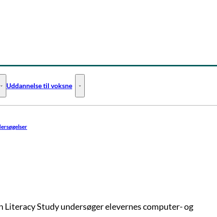
Uddannelse til voksne
Uddannelse til unge - Flere links
Uddannelse til voksne - Flere links
dersøgelser
n Literacy Study undersøger elevernes computer- og