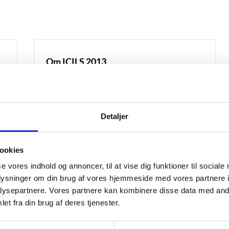
Om ICILS 2013
cy
International Computer and Information Literacy
Study (ICILS) belyser elevernes computer- og
informationskompetence.
Detaljer
ookies
se vores indhold og annoncer, til at vise dig funktioner til sociale
Om ICILS Teacher Panel
oplysninger om din brug af vores hjemmeside med vores partnere i
ysepartnere. Vores partnere kan kombinere disse data med andr
cy
ICILS TP (International Computer and
et fra din brug af deres tjenester.
Information Literacy Study – Teacher Panel)
undersøger ændringer i læreres holdninger til og
brug af it i undervisningen under COVID-19.