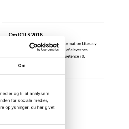
Om ICILS 2018
International Computer and Information Literacy
Study (ICILS) er en undersøgelse af elevernes
computer- og informationskompetence i 8.
klasse.
Om
 medier og til at analysere
nden for sociale medier,
e oplysninger, du har givet