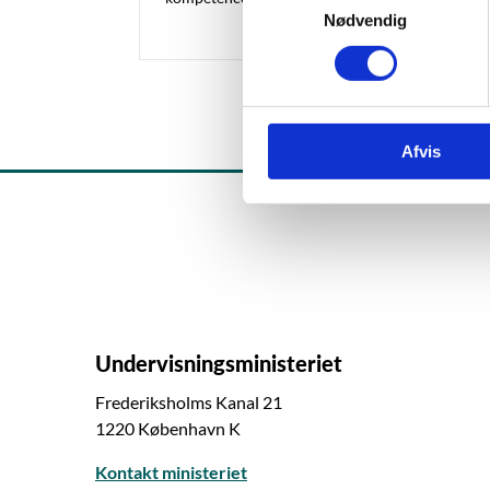
Nødvendig
a
m
t
y
k
Afvis
k
e
v
a
l
g
Undervisningsministeriet
Frederiksholms Kanal 21
1220 København K
Kontakt ministeriet