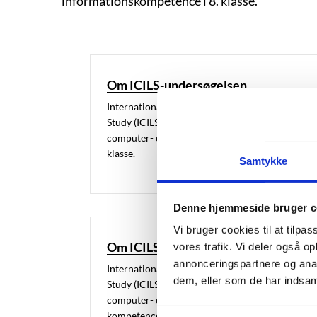
informationskompetence i 8. klasse.
Om ICILS-undersøgelsen
International Computer and Information Litera
Study (ICILS) er en undersøgelse af elevernes
computer- og informationskompetence i 8.
klasse.
Samtykke
Denne hjemmeside bruger c
Vi bruger cookies til at tilpas
Om ICILS 2023
vores trafik. Vi deler også 
annonceringspartnere og anal
International Computer and Information Litera
dem, eller som de har indsaml
Study (ICILS) undersøger 8. klasse elevers
computer- og informationskompetence samt
S
kompetencer i datalogisk tænkning.