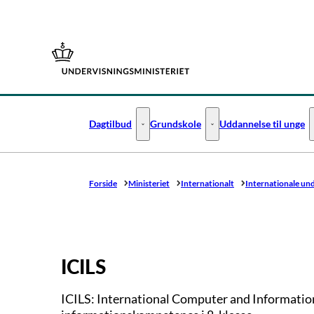
Gå til forsiden
Dagtilbud
Grundskole
Uddannelse til unge
Dagtilbud - Flere links
Grundskole - Flere links
Forside
Ministeriet
Internationalt
Internationale un
ICILS
ICILS: International Computer and Informatio