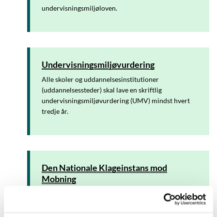
undervisningsmiljøloven.
Undervisningsmiljøvurdering
Alle skoler og uddannelsesinstitutioner
(uddannelsessteder) skal lave en skriftlig
undervisningsmiljøvurdering (UMV) mindst hvert
tredje år.
Den Nationale Klageinstans mod
Mobning
Klageinstansen behandler klager over mobning eller
lignende på grundskole- og
ungdomsuddannelsesområderne, som