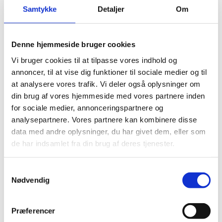
uddannelsesstedet og
Samtykke
Detaljer
Om
forældremyndighedsindehavere/eleven ikke kan nå
til enighed om.
Denne hjemmeside bruger cookies
Vi bruger cookies til at tilpasse vores indhold og
annoncer, til at vise dig funktioner til sociale medier og til
at analysere vores trafik. Vi deler også oplysninger om
Antimobbestrategi i grundskoler og på
din brug af vores hjemmeside med vores partnere inden
ungdomsuddannelser
for sociale medier, annonceringspartnere og
Grundskoler og ungdomsuddannelser
analysepartnere. Vores partnere kan kombinere disse
(uddannelsessteder) skal fastsætte en
data med andre oplysninger, du har givet dem, eller som
antimobbestrategi, herunder en strategi mod digital
de har indsamlet fra din brug af deres tjenester.
mobning. Strategien revideres efter behov.
S
Nødvendig
a
m
Handlingsplan mod problemer med det
t
Præferencer
psykiske undervisningsmiljø i form af
y