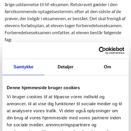
årige uddannelse til hf-eksamen. Retskravet gælder i den
førstkommende optagelsestermin, efter at den sidste af de
prøver, der indgår i eksamenen, er bestået. Det skal fremgå af
elevens forløbsplan, at eleven tager forberedelseseksamen.
Forberedelseseksamen omfatter, at eleven består følgende
fag:
Dansk niveau D eller dansk som andetsprog niveau D
Engelsk niveau D
Matematik niveau D
Samtykke
Detaljer
Om
Samfundsfag på mindst niveau G
Naturfag på mindst niveau G.
Denne hjemmeside bruger cookies
En elev, der ønsker at tage forberedelseseksamen til den 2-
Vi bruger cookies til at tilpasse vores indhold og
årige hf, har mulighed for at få overført merit for allerede
annoncer, til at vise dig funktioner til sociale medier og til
beståede fag til sit bevis. Det medfører, at elevens
at analysere vores trafik. Vi deler også oplysninger om
uddannelsesforløb på FGU udelukkende kan indeholde de
din brug af vores hjemmeside med vores partnere inden
manglende fag og niveauer, der stilles krav om for at opnå
for sociale medier, annonceringspartnere og
adgang til den 2-årige uddannelse til hf-eksamen. Prøverne i