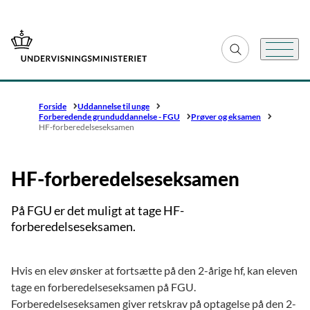
Gå til forsiden
Fold søgefelt ud
Menu
Forside
Uddannelse til unge
Forberedende grunduddannelse - FGU
Prøver og eksamen
HF-forberedelseseksamen
HF-forberedelseseksamen
På FGU er det muligt at tage HF-
forberedelseseksamen.
Hvis en elev ønsker at fortsætte på den 2-årige hf, kan eleven
tage en forberedelseseksamen på FGU.
Forberedelseseksamen giver retskrav på optagelse på den 2-