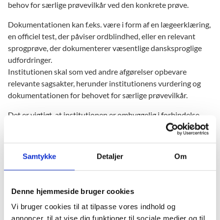
behov for særlige prøvevilkår ved den konkrete prøve.
Dokumentationen kan f.eks. være i form af en lægeerklæring,
en officiel test, der påviser ordblindhed, eller en relevant
sprogprøve, der dokumenterer væsentlige dansksproglige
udfordringer.
Institutionen skal som ved andre afgørelser opbevare
relevante sagsakter, herunder institutionens vurdering og
dokumentationen for behovet for særlige prøvevilkår.
Det er vigtigt, at institutionen er omhyggelig i forbindelse
med tildeling af særlige prøvevilkår, så det dels sikres, at
eksaminander med særlige behov kompenseres
tilstrækkeligt og dels sikres, at der ikke overkompenseres, da
Samtykke
Detaljer
Om
dette ville give eksaminanden en urimelig fordel i forhold til
andre eksaminander og dermed modvirke ligestilling. Det er
derfor helt centralt, at der sker en individuel og konkret
Denne hjemmeside bruger cookies
vurdering af den enkeltes behov.
Vi bruger cookies til at tilpasse vores indhold og
Hvis en eksaminand får tildelt særlige prøvevilkår, uden at
annoncer, til at vise dig funktioner til sociale medier og til