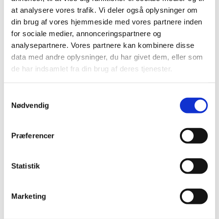
behovet er dokumenteret, eller hvis de særlige prøvevilkår
at analysere vores trafik. Vi deler også oplysninger om
ændrer prøvens niveau, er der tale om en grov fejl eller
din brug af vores hjemmeside med vores partnere inden
mangel ved prøven, som kan medføre, at prøven annulleres jf.
for sociale medier, annonceringspartnere og
§ 34 i den erhvervsrettede eksamensbekendtgørelse.
analysepartnere. Vores partnere kan kombinere disse
data med andre oplysninger, du har givet dem, eller som
Konkluderer censor fejl og mangler ved en prøve, vil censor
de har indsamlet fra din brug af deres tjenester.
være forpligtet til at foretage en censorindberetning jf. 28 i
den erhvervsrettede eksamensbekendtgørelse.
S
Nødvendig
a
m
t
Præferencer
y
Regler
k
k
Statistik
Reglerne for særlige prøvevilkår er beskrevet i § 18 i
e
den
erhvervsrettede eksamensbekendtgørelse
v
(retsinformation.dk):
Marketing
a
l
”§ 18 Institutionen tilbyder særlige prøvevilkår til