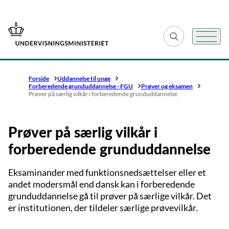
Gå til forsiden
Fold søgefelt ud
Menu
Forside
Uddannelse til unge
Forberedende grunduddannelse - FGU
Prøver og eksamen
Prøver på særlig vilkår i forberedende grunduddannelse
Prøver på særlig vilkår i
forberedende grunduddannelse
Eksaminander med funktionsnedsættelser eller et
andet modersmål end dansk kan i forberedende
grunduddannelse gå til prøver på særlige vilkår. Det
er institutionen, der tildeler særlige prøvevilkår.