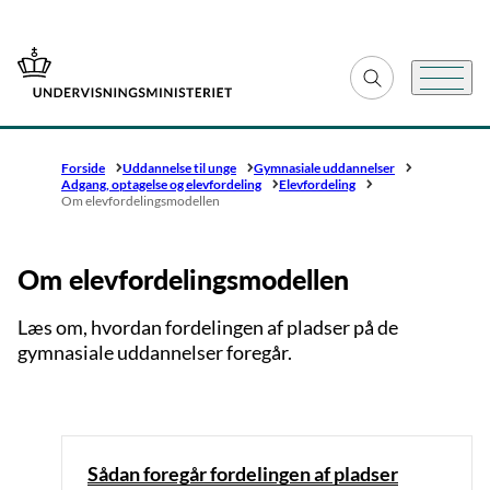
Gå til forsiden
Fold søgefelt ud
Menu
Forside
Uddannelse til unge
Gymnasiale uddannelser
Adgang, optagelse og elevfordeling
Elevfordeling
Om elevfordelingsmodellen
Om elevfordelingsmodellen
Læs om, hvordan fordelingen af pladser på de
gymnasiale uddannelser foregår.
Sådan foregår fordelingen af pladser