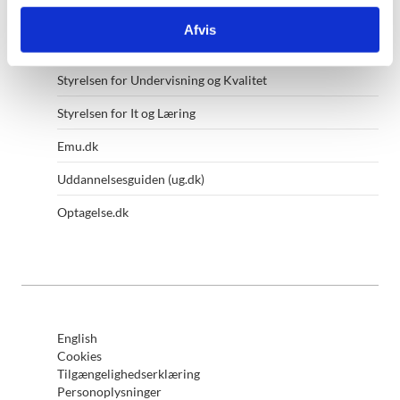
Andre af ministeriets hjemmesider
Afvis
Styrelsen for Undervisning og Kvalitet
Styrelsen for It og Læring
Emu.dk
Uddannelsesguiden (ug.dk)
Optagelse.dk
English
Cookies
Tilgængelighedserklæring
Personoplysninger