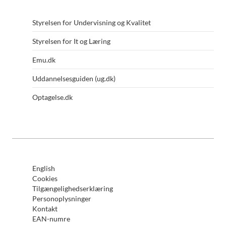
Fagkonsulent
Styrelsen for Undervisning og Kvalitet
Ditte Kirstine Nørtoft Nielsen
Styrelsen for It og Læring
Fagkonsulent
Emu.dk
Karen Steller Bjerregaard
Uddannelsesguiden (ug.dk)
Fagkonsulent
Optagelse.dk
Karen Steller Bjerregaard
English
Fagkonsulent
Cookies
Tilgængelighedserklæring
Kim Bertelsen
Personoplysninger
Kontakt
Fagkonsulent
EAN-numre
Thomas Ørneborg Thomsen