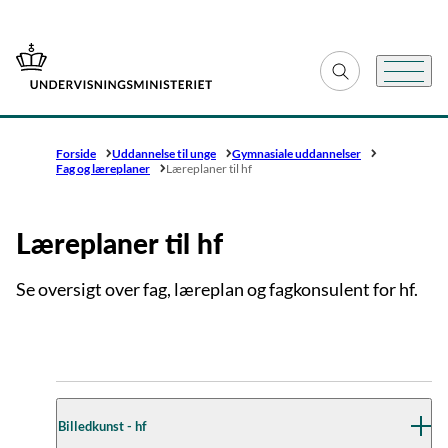
Gå til forsiden
Fold søgefelt ud
Menu
Forside
Uddannelse til unge
Gymnasiale uddannelser
Fag og læreplaner
Læreplaner til hf
Læreplaner til hf
Se oversigt over fag, læreplan og fagkonsulent for hf.
Billedkunst - hf