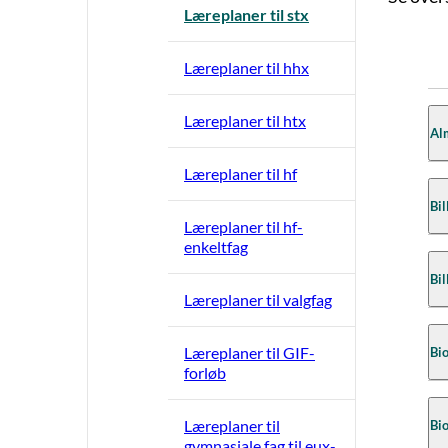
Læreplaner til stx
Læreplaner til hhx
Læreplaner til htx
Alm
Læreplaner til hf
Læ
Bil
Læreplaner til hf-
Ve
enkeltfag
Bi
Læ
Bil
Læ
Læreplaner til valgfag
Ve
Vej
Be
Læreplaner til GIF-
Bio
Fi
god
forløb
Bi
som
Bi
Læ
Læreplaner til
Bio
Bi
Lær
gymnasiale fag til eux-