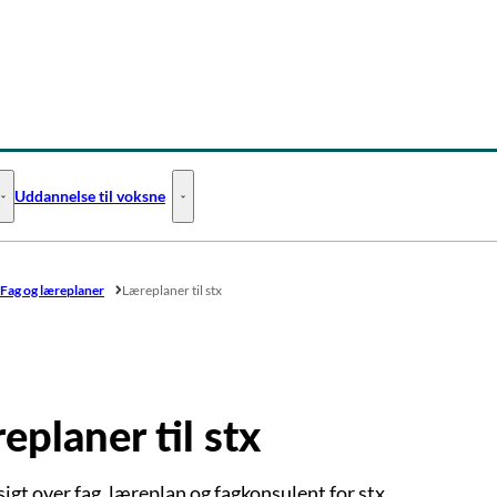
Uddannelse til voksne
Uddannelse til unge - Flere links
Uddannelse til voksne - Flere links
Fag og læreplaner
Læreplaner til stx
eplaner til stx
igt over fag, læreplan og fagkonsulent for stx.