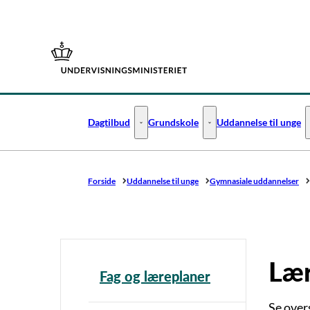
Gå til forsiden
Dagtilbud
Grundskole
Uddannelse til unge
Dagtilbud - Flere links
Grundskole - Flere links
Forside
Uddannelse til unge
Gymnasiale uddannelser
Lær
Fag og læreplaner
Se overs