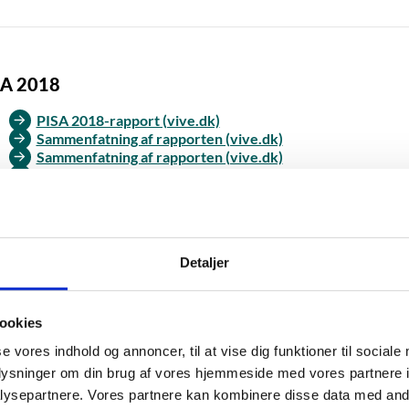
SA 2018
PISA 2018-rapport (vive.dk)
Sammenfatning af rapporten (vive.dk)
Sammenfatning af rapporten (vive.dk)
PISA Etnisk 2018
Detaljer
ookies
s mere
se vores indhold og annoncer, til at vise dig funktioner til sociale
OECD
oplysninger om din brug af vores hjemmeside med vores partnere i
VIVE
ysepartnere. Vores partnere kan kombinere disse data med andr
Danmarks Institut for pædagogik og Uddannelse (dpu.au.