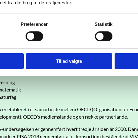
et fra din brug af deres tjenester.
Præferencer
Statistik
kta om PISA 2018
Tillad valgte
 (Programme for International Student Assessment) er en interna
etencer inden for tre faglige områder:
læsning
matematik
naturfag
 er etableret i et samarbejde mellem OECD (Organisation for Ec
lopment), OECD’s medlemslande og en række partnerlande.
-undersøgelsen er gennemført hvert tredje år siden år 2000. Danmar
ark er PISA 2018 gennemført af et konsortium bestående af VIV