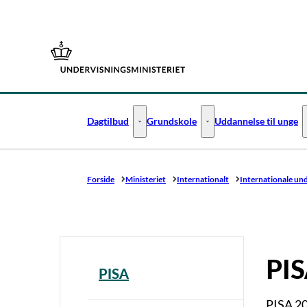
Gå til forsiden
Dagtilbud
Grundskole
Uddannelse til unge
Dagtilbud - Flere links
Grundskole - Flere links
Forside
Ministeriet
Internationalt
Internationale un
PIS
PISA
PISA 20