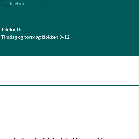
Telefon:
+ 45 23 66 79 54
Telefontid:
Tirsdag og torsdag klokken 9-12.