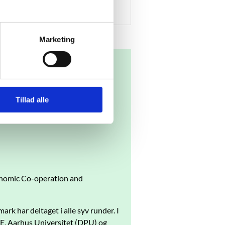
Marketing
Tillad alle
tional undersøgelse af 15-åriges
onomic Co-operation and
k har deltaget i alle syv runder. I
E, Aarhus Universitet (DPU) og