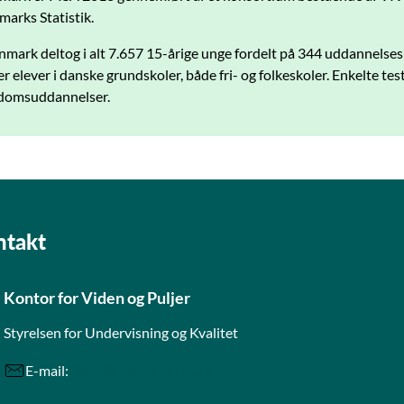
arks Statistik.
nmark deltog i alt 7.657 15-årige unge fordelt på 344 uddannelses
er elever i danske grundskoler, både fri- og folkeskoler. Enkelte te
domsuddannelser.
ntakt
Kontor for Viden og Puljer
Styrelsen for Undervisning og Kvalitet
E-mail:
Stuk.KVP@stukuvm.dk