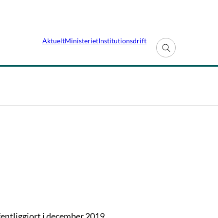
Aktuelt
Ministeriet
Institutionsdrift
Fold søgefelt ud
fentliggjort i december 2019.