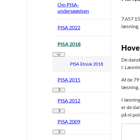
Om PISA-
undersøgelsen
7.657 15
læsning,
PISA 2022
PISA 2018
Hoved
PISA 2018 - Flere links
De dansk
PISA Etnisk 2018
i: Læsni
PISA 2015
Af de 79 
læsning,
PISA 2015 - Flere links
I læsnin
PISA 2012
er de dan
PISA 2012 - Flere links
på ni poi
PISA 2009
PISA 2009 - Flere links