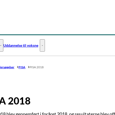
Uddannelse til voksne
Uddannelse til unge - Flere links
Uddannelse til voksne - Flere links
dersøgelser
PISA
PISA 2018
A 2018
18 blev gennemført i foråret 2018, og resultaterne blev of