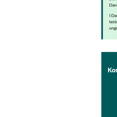
Danm
I Da
test
ung
Ko