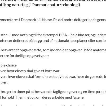
ik og naturfag (i Danmark natur/teknologi).
nnemføres i Danmark i 4. klasse. En del andre deltagerlande genn
ster – i modsætning til for eksempel PISA – hele klasser, og unders
tencer defineret på baggrund af nationale læseplaner eller curricu
 besvarer et opgavehæfte, som indeholder opgaver i både matemat
er tre forskellige opgavetyper:
ple choice
er, hvor eleven skal give et kort svar
en, hvor eleven skal formulere et udvidet svar, hvor de gør rede fo
ngen.
 bruger to timer på at besvare de faglige opgaver og en time på a
 forhold i hjemmet og om deres arbejde med fagene.