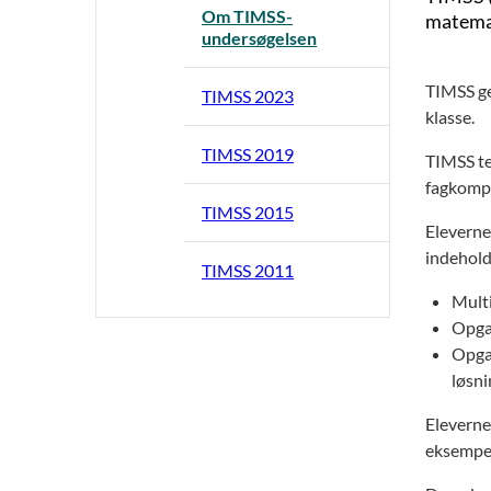
Om TIMSS-
matemat
undersøgelsen
TIMSS ge
TIMSS 2023
klasse.
TIMSS 2019
TIMSS te
fagkompe
TIMSS 2015
Eleverne
indehold
TIMSS 2011
Multi
Opgav
Opgav
løsni
Eleverne
eksempel