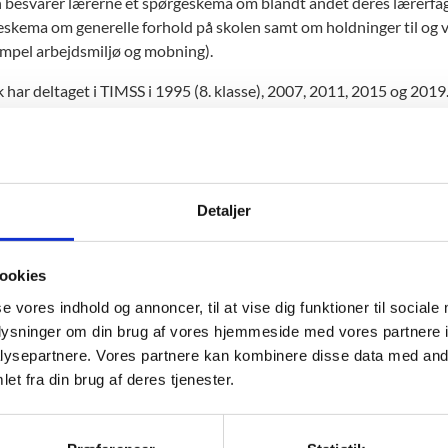
besvarer lærerne et spørgeskema om blandt andet deres lærerfag
eskema om generelle forhold på skolen samt om holdninger til og vu
empel arbejdsmiljø og mobning).
har deltaget i TIMSS i 1995 (8. klasse), 2007, 2011, 2015 og 2019
Detaljer
kta om TIMSS
S er en international komparativ undersøgelse, der gennemføres i 
ookies
ciation for the Evaluation of Educational Achievement (IEA).
se vores indhold og annoncer, til at vise dig funktioner til sociale
oplysninger om din brug af vores hjemmeside med vores partnere i
nmark er undersøgelsen gennemført af Danmarks Institut for Pæ
ysepartnere. Vores partnere kan kombinere disse data med andr
us Universitet. Ministeriet har medfinansieret undersøgelsen.
et fra din brug af deres tjenester.
S er baseret på svar fra skoleelever i 4. klasse og både offentlige o