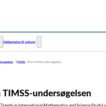
Uddannelse til voksne
Uddannelse til unge - Flere links
Uddannelse til voksne - Flere links
dersøgelser
TIMSS
Om TIMSS-undersøgelsen
 TIMSS-undersøgelsen
Trends in International Mathematics and Science Study) 