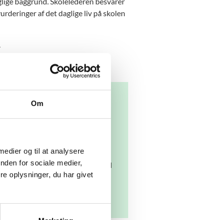
lige baggrund. Skolelederen besvarer
rderinger af det daglige liv på skolen
.
Om
regi af The International
 medier og til at analysere
nden for sociale medier,
dagogik og Uddannelse (DPU) ved
e oplysninger, du har givet
g private skoler deltager.