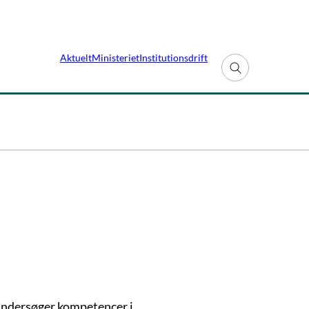
Aktuelt
Ministeriet
Institutionsdrift
Fold søgefelt ud
undersøger kompetencer i