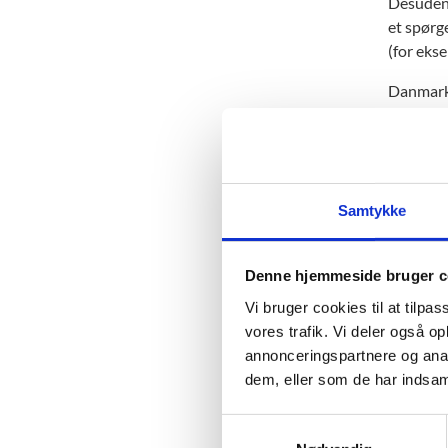
Desuden 
et spørg
(for eks
Danmark 
Samtykke
Fa
TIMS
Denne hjemmeside bruger c
Asso
Vi bruger cookies til at tilpas
vores trafik. Vi deler også 
I Da
annonceringspartnere og anal
Aarh
dem, eller som de har indsaml
TIMS
S