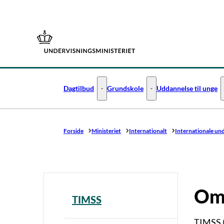
Gå til forsiden
Dagtilbud
Grundskole
Uddannelse til unge
Dagtilbud - Flere links
Grundskole - Flere links
Forside
Ministeriet
Internationalt
Internationale un
Om
TIMSS
TIMSS (