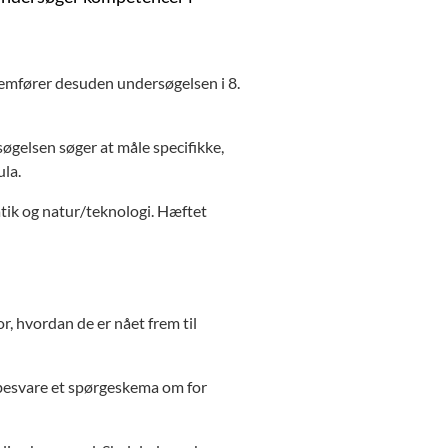
emfører desuden undersøgelsen i 8.
øgelsen søger at måle specifikke,
la.
ik og natur/teknologi. Hæftet
r, hvordan de er nået frem til
t besvare et spørgeskema om for