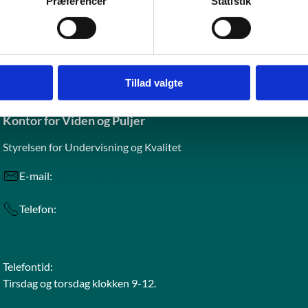
Præferencer
Statistik
ntakt
Tillad valgte
Kontor for Viden og Puljer
Styrelsen for Undervisning og Kvalitet
E-mail:
Stuk.KVP@stukuvm.dk
Telefon:
+ 45 23 66 79 54
Telefontid:
Tirsdag og torsdag klokken 9-12.