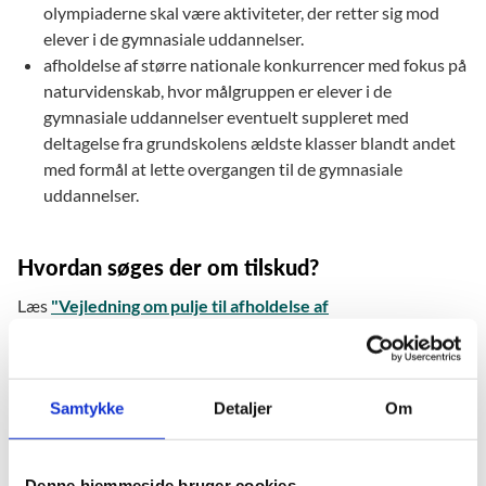
olympiaderne skal være aktiviteter, der retter sig mod
elever i de gymnasiale uddannelser.
afholdelse af større nationale konkurrencer med fokus på
naturvidenskab, hvor målgruppen er elever i de
gymnasiale uddannelser eventuelt suppleret med
deltagelse fra grundskolens ældste klasser blandt andet
med formål at lette overgangen til de gymnasiale
uddannelser.
Hvordan søges der om tilskud?
Læs
"Vejledning om pulje til afholdelse af
naturvidenskabelige olympiader og konkurrencer m.v.
(Olympiadepuljen/FL 2020)" (pdf)
for information om
ansøgningsproceduren, krav og vilkår for ansøgning og
tilskud samt vurderingskriterier for behandling af
Samtykke
Detaljer
Om
ansøgningen. Vejledningen findes også under
"Ansøgningsmateriale", hvor de skabeloner og skemaer, som
Denne hjemmeside bruger cookies