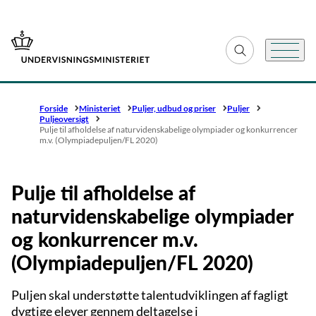
Gå til forsiden
Fold søgefelt ud
Menu
Forside
Ministeriet
Puljer, udbud og priser
Puljer
Puljeoversigt
Pulje til afholdelse af naturvidenskabelige olympiader og konkurrencer
m.v. (Olympiadepuljen/FL 2020)
Pulje til afholdelse af
naturvidenskabelige olympiader
og konkurrencer m.v.
(Olympiadepuljen/FL 2020)
Puljen skal understøtte talentudviklingen af fagligt
dygtige elever gennem deltagelse i