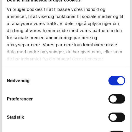
skal anvendes også kan findes.
Vi bruger cookies til at tilpasse vores indhold og
annoncer, til at vise dig funktioner til sociale medier og til
Midler til fordeling
at analysere vores trafik. Vi deler også oplysninger om
Der er i alt 4,9 millioner kroner i puljen.
din brug af vores hjemmeside med vores partnere inden
for sociale medier, annonceringspartnere og
analysepartnere. Vores partnere kan kombinere disse
Ansøgningsfrist
data med andre oplysninger, du har givet dem, eller som
de har indsamlet fra din brug af deres tjenester.
Frist for indsendelse af ansøgninger er tirsdag den 25. august
2020, klokken 13.00.
S
Nødvendig
a
Har du spørgsmål?
m
t
Spørgsmål om selve ansøgningen, budget eller
Præferencer
y
administrationen af tilskuddet skal ske direkte til
k
puljesekretariatet,
puljefou@uvm.dk
k
Statistik
e
v