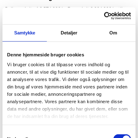
Puljen er i alt på 2.576.000 kr. Der er i alt 2.226.000 kr. til
fordeling på det gymnasiale område. Ved fordeling af
midlerne tilstræbes en ligelig fordeling af midler mellem
udvekslingsophold i de tre lande.
Samtykke
Detaljer
Om
Der er i alt 350.000 kr. til fordeling på
erhvervsuddannelsesområdet. Ved fordeling af midlerne
tilstræbes en ligelig fordeling af midler mellem
Denne hjemmeside bruger cookies
udvekslingsophold i de tre lande.
Vi bruger cookies til at tilpasse vores indhold og
annoncer, til at vise dig funktioner til sociale medier og til
at analysere vores trafik. Vi deler også oplysninger om
Ansøgningsfrist
din brug af vores hjemmeside med vores partnere inden
Frist for indsendelse af ansøgning er tirsdag 29. august 2023
for sociale medier, annonceringspartnere og
kl. 13.00.
analysepartnere. Vores partnere kan kombinere disse
data med andre oplysninger, du har givet dem, eller som
de har indsamlet fra din brug af deres tjenester.
Ansøgningsmateriale
S