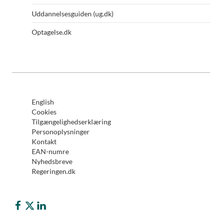
Uddannelsesguiden (ug.dk)
Optagelse.dk
English
Cookies
Tilgængelighedserklæring
Personoplysninger
Kontakt
EAN-numre
Nyhedsbreve
Regeringen.dk
Børne- og Undervisningsministeriet på Facebook
Børne- og Undervisningsministeriet på Twitter (X)
Børne- og Undervisningsministeriet på LinkedIn