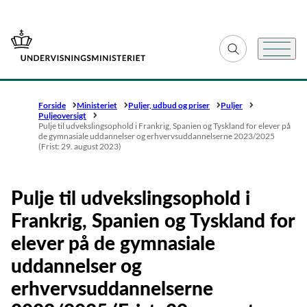
Gå til forsiden
Fold søgefelt ud
Menu
Forside
Ministeriet
Puljer, udbud og priser
Puljer
Puljeoversigt
Pulje til udvekslingsophold i Frankrig, Spanien og Tyskland for elever på
de gymnasiale uddannelser og erhvervsuddannelserne 2023/2025
(Frist: 29. august 2023)
Pulje til udvekslingsophold i
Frankrig, Spanien og Tyskland for
elever på de gymnasiale
uddannelser og
erhvervsuddannelserne