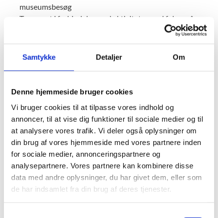
museumsbesøg
Transport i forbindelse med aktiviteter med fokus på
Holocaust
Rejse, overnatningen og forplejning i forbindelse med
studieturen
Samtykke
Detaljer
Om
Hvordan søges der om tilskud
Denne hjemmeside bruger cookies
Læs ”Vejledning om pulje til studieture med fokus på
Vi bruger cookies til at tilpasse vores indhold og
Holocaust (2025)” for information om
annoncer, til at vise dig funktioner til sociale medier og til
ansøgningsproceduren, krav og vilkår for ansøgning og
at analysere vores trafik. Vi deler også oplysninger om
tilskud. Vejledningen findes under "Ansøgningsmateriale",
din brug af vores hjemmeside med vores partnere inden
hvor de skabeloner og skemaer, som skal anvendes, også kan
for sociale medier, annonceringspartnere og
findes.
analysepartnere. Vores partnere kan kombinere disse
data med andre oplysninger, du har givet dem, eller som
de har indsamlet fra din brug af deres tjenester.
Midler til fordeling
Der er i alt 1 mio. kr. til fordeling i puljen
S