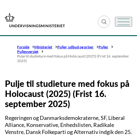
Gå til forsiden
Fold søgefelt ud
Menu
Forside
Ministeriet
Puljer, udbud og priser
Puljer
Puljeoversigt
Pulje til studieture med fokus på Holocaust (2025) (Frist 16. september
2025)
Pulje til studieture med fokus på
Holocaust (2025) (Frist 16.
september 2025)
Regeringen og Danmarksdemokraterne, SF, Liberal
Alliance, Konservative, Enhedslisten, Radikale
Venstre, Dansk Folkeparti og Alternativ indgik den 25.