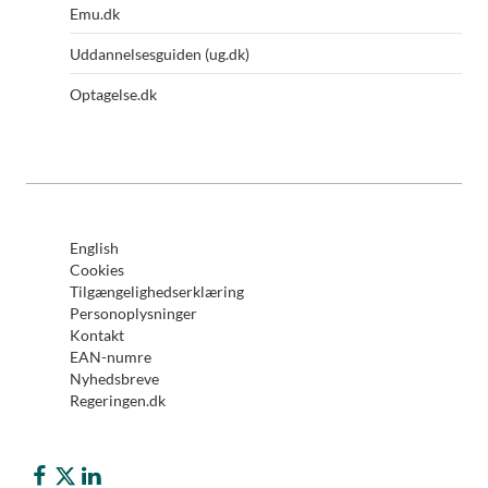
Emu.dk
Uddannelsesguiden (ug.dk)
Optagelse.dk
English
Cookies
Tilgængelighedserklæring
Personoplysninger
Kontakt
EAN-numre
Nyhedsbreve
Regeringen.dk
Børne- og Undervisningsministeriet på Facebook
Børne- og Undervisningsministeriet på Twitter (X)
Børne- og Undervisningsministeriet på LinkedIn