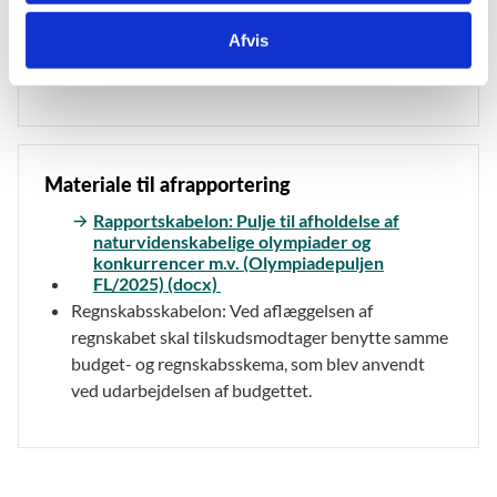
Budget- og regnskabsskema: Pulje til
afholdelse af naturvidenskabelige olympiader
Afvis
og konkurrencer m.v. (Olympiadepuljen/FL
2025) (skabelon) (xlsx)
Materiale til afrapportering
Rapportskabelon: Pulje til afholdelse af
naturvidenskabelige olympiader og
konkurrencer m.v. (Olympiadepuljen
FL/2025) (docx)
Regnskabsskabelon: Ved aflæggelsen af
regnskabet skal tilskudsmodtager benytte samme
budget- og regnskabsskema, som blev anvendt
ved udarbejdelsen af budgettet.