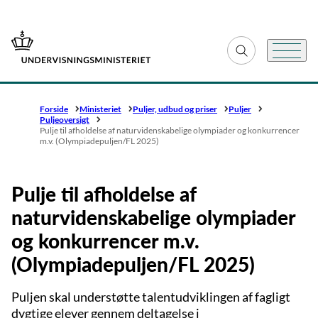
Gå til forsiden
Fold søgefelt ud
Menu
Forside
Ministeriet
Puljer, udbud og priser
Puljer
Puljeoversigt
Pulje til afholdelse af naturvidenskabelige olympiader og konkurrencer
m.v. (Olympiadepuljen/FL 2025)
Pulje til afholdelse af
naturvidenskabelige olympiader
og konkurrencer m.v.
(Olympiadepuljen/FL 2025)
Puljen skal understøtte talentudviklingen af fagligt
dygtige elever gennem deltagelse i