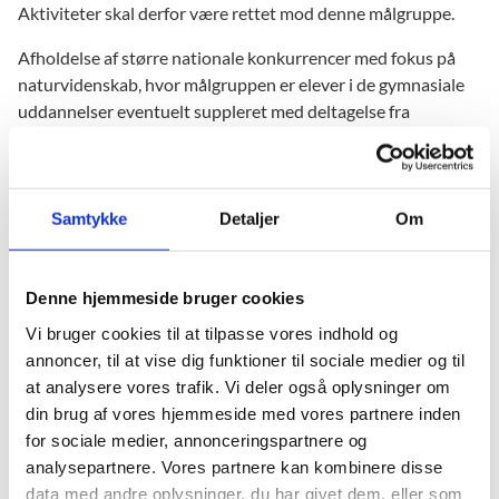
Aktiviteter skal derfor være rettet mod denne målgruppe.
Afholdelse af større nationale konkurrencer med fokus på
naturvidenskab, hvor målgruppen er elever i de gymnasiale
uddannelser eventuelt suppleret med deltagelse fra
grundskolens ældste klasser blandt andet med formål at
lette overgangen til de gymnasiale uddannelser.
Samtykke
Detaljer
Om
Hvordan søges der om tilskud
Læs "Vejledning om pulje til afholdelse af
Denne hjemmeside bruger cookies
naturvidenskabelige olympiader og konkurrencer m.v.
(Olympiadepuljen/FL 2025)" for information om
Vi bruger cookies til at tilpasse vores indhold og
ansøgningsproceduren, krav og vilkår for ansøgning og
annoncer, til at vise dig funktioner til sociale medier og til
tilskud samt vurderingskriterier for behandling af
at analysere vores trafik. Vi deler også oplysninger om
ansøgningen. Vejledningen findes under
din brug af vores hjemmeside med vores partnere inden
"Ansøgningsmateriale", hvor de skabeloner og skemaer, som
for sociale medier, annonceringspartnere og
skal anvendes også kan findes.
analysepartnere. Vores partnere kan kombinere disse
data med andre oplysninger, du har givet dem, eller som