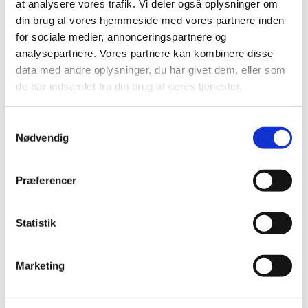
at analysere vores trafik. Vi deler også oplysninger om
Der er i alt 3,39 millioner kroner i puljen-
din brug af vores hjemmeside med vores partnere inden
for sociale medier, annonceringspartnere og
Ansøgningsfrist
analysepartnere. Vores partnere kan kombinere disse
data med andre oplysninger, du har givet dem, eller som
Frist for indsendelse af ansøgninger er mandag den 21.
de har indsamlet fra din brug af deres tjenester.
august 2023, kl. 13.00.
S
Nødvendig
a
m
Ansøgningsmateriale
t
Præferencer
Vejledning om pulje til afholdelse af
y
naturvidenskabelige olympiader og konkurrencer
k
m.v. (Olympiadepuljen/FL 2023) (pdf)
k
Statistik
e
Projektbeskrivelse til Olympiadepuljen/FL 2023
v
(skabelon) (docx)
Marketing
a
l
Budget- og regnskabsskema (skabelon) (xls)
g