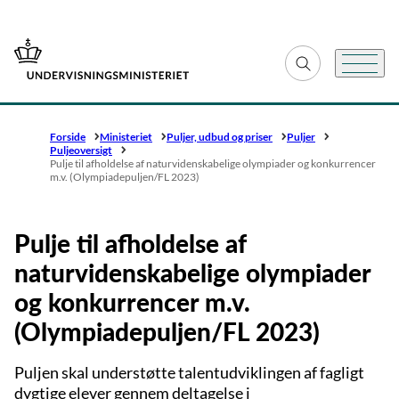
Gå til forsiden
Fold søgefelt ud
Menu
Forside
Ministeriet
Puljer, udbud og priser
Puljer
Puljeoversigt
Pulje til afholdelse af naturvidenskabelige olympiader og konkurrencer
m.v. (Olympiadepuljen/FL 2023)
Pulje til afholdelse af
naturvidenskabelige olympiader
og konkurrencer m.v.
(Olympiadepuljen/FL 2023)
Puljen skal understøtte talentudviklingen af fagligt
dygtige elever gennem deltagelse i