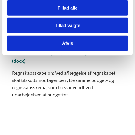
Tillad alle
Tillad valgte
Materiale til afrapportering
Afvis
Rapportskabelon: Pulje til afholdelse af
naturvidenskabelige olympiader og konkurrencer
(docx)
Regnskabsskabelon: Ved aflæggelse af regnskabet
skal tilskudsmodtager benytte samme budget- og
regnskabsskema, som blev anvendt ved
udarbejdelsen af budgettet.