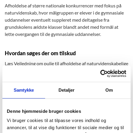
Afholdelse af større nationale konkurrencer med fokus på
naturvidenskab, hvor målgruppen er elever i de gymnasiale
uddannelser eventuelt suppleret med deltagelse fra
grundskolens ældste klasser blandt andet med formål at
lette overgangen til de gymnasiale uddannelser.
Hvordan søges der om tilskud
Læs Vejledning om pulje til afholdelse af naturvidenskabelige
olympiader og konkurrencer m.v. (Olympiadepuljen/FL 2023)
for information om ansøgningsproceduren, krav og vilkår for
ansøgning og tilskud samt vurderingskriterier for behandling
Samtykke
Detaljer
Om
af ansøgningen. Vejledningen findes under
Ansøgningsmateriale, hvor de skabeloner og skemaer, som
skal anvendes også kan findes.
Denne hjemmeside bruger cookies
Vi bruger cookies til at tilpasse vores indhold og
Midler til fordeling
annoncer, til at vise dig funktioner til sociale medier og til