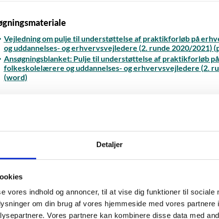
gningsmateriale
Vejledning om pulje til understøttelse af praktikforløb på erh
og uddannelses- og erhvervsvejledere (2. runde 2020/2021) (
Ansøgningsblanket: Pulje til understøttelse af praktikforløb p
folkeskolelærere og uddannelses- og erhvervsvejledere (2. r
(word)
riale til afrapportering
Detaljer
Slutrapport: Pulje til understøttelse af praktikforløb på erhv
ud-dannelses- og erhvervsvejledere (2. runde 2020/2021) (sk
Regnskabsskema: Pulje til understøttelse af praktikforløb på 
ookies
folkeskolelærere og uddannelses- og erhvervsvejledere (2. ru
se vores indhold og annoncer, til at vise dig funktioner til sociale
oplysninger om din brug af vores hjemmeside med vores partnere i
ysepartnere. Vores partnere kan kombinere disse data med andr