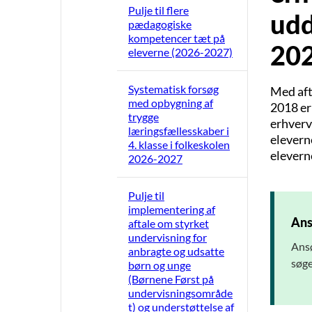
Pulje til flere
udd
pædagogiske
kompetencer tæt på
20
eleverne (2026-2027)
Systematisk forsøg
Med aft
med opbygning af
2018 er
trygge
erhvervs
læringsfællesskaber i
elevern
4. klasse i folkeskolen
elevern
2026-2027
Pulje til
implementering af
Ans
aftale om styrket
undervisning for
Ansø
anbragte og udsatte
søge
børn og unge
(Børnene Først på
undervisningsområde
t) og understøttelse af