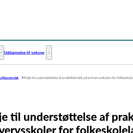
Uddannelse til voksne
Uddannelse til unge - Flere links
Uddannelse til voksne - Flere links
uljeoversigt
Pulje til understøttelse af praktikforløb på erhvervsskoler for folkesk
je til understøttelse af pra
vervsskoler for folkeskole