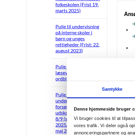
folkeskolen (Frist 19.
marts 2025)
Ansø
Pulje til undervisning
på interne skoler i
børn og unges
rettigheder (Frist: 22.
august 2023)
Pulje til uddannelse af
læsevejledere og
ordblindelærere 2024
Mate
Samtykke
Pulje til
understøttelse af
forsøg med
Denne hjemmeside bruger c
udskolingslinje eud
Vi bruger cookies til at tilpas
8/9 (skoleåret
2025/2026) (Frist 16.
vores trafik. Vi deler også 
maj 2025).
annonceringspartnere og anal