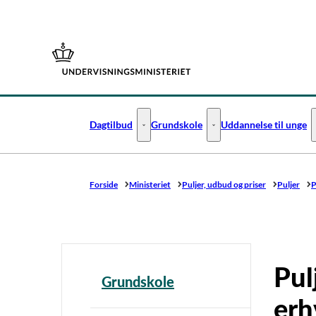
Gå til forsiden
Dagtilbud
Grundskole
Uddannelse til unge
Dagtilbud - Flere links
Grundskole - Flere links
Forside
Ministeriet
Puljer, udbud og priser
Puljer
P
Pul
Grundskole
erh