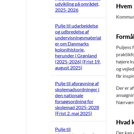
udvikling på området,
Hvem 
2025-2026
Kommuner
Pulje til udarbejdelse
og udbredelse af
Formå
undervisningsmaterial
er om Danmarks
Puljens f
kolonihistorie,
praktikf
herunder i Grønland
(2025-2026) (Frist 19.
højere k
august 2025)
og vejle
får inspi
Pulje til afprøvning af
Der er a
skolemadsordninger i
ansøgnin
den nationale
forsøgsordning for
Nærværen
skolemad 2025-2028
(Frist 2. maj 2025)
Hvad k
Pulje til
Der kan 