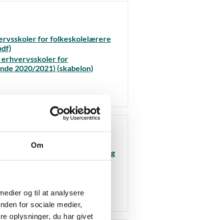
vervsskoler for folkeskolelærere
pdf)
å erhvervsskoler for
unde 2020/2021) (skabelon)
Om
ervsskoler for folkeskolelærere og
abelon) (word)
erhvervsskoler for
nde 2020/2021) (skabelon) (xls)
 medier og til at analysere
nden for sociale medier,
e oplysninger, du har givet