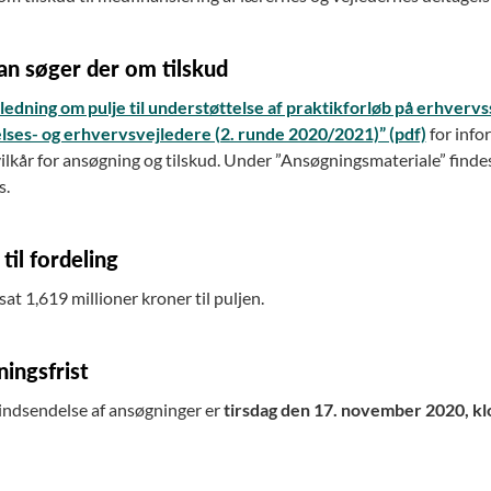
n søger der om tilskud
ledning om pulje til understøttelse af praktikforløb på erhverv
ses- og erhvervsvejledere (2. runde 2020/2021)” (pdf)
for info
vilkår for ansøgning og tilskud. Under ”Ansøgningsmateriale” find
s.
 til fordeling
sat 1,619 millioner kroner til puljen.
ingsfrist
r indsendelse af ansøgninger er
tirsdag den 17. november 2020, kl