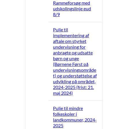
Rammeforsøg med
udskolingslinje eud
8/9
Pulje til
implementering af
aftale om styrket
undervisning for
anbragte og udsatte
børn og unge
(Børnene Først på
undervisningsområde
t) og understøttelse af
udvikling på området,
2024-2025 (frist: 21.
maj 2024)
Pulje til mindre
folkeskoler i
landkommuner, 2024-
2025