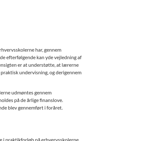
m erhvervsskolerne har, gennem
 de efterfølgende kan yde vejledning af
nsigten er at understøtte, at lærerne
f praktisk undervisning, og derigennem
Midlerne udmøntes gennem
oldes på de årlige finanslove.
de blev gennemført i foråret.
e i praktikforløb på erhvervsskolerne.