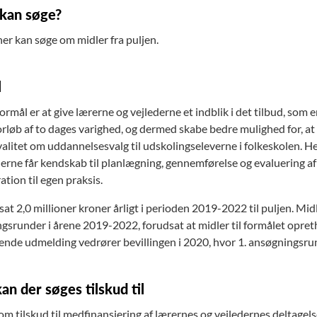
kan søge?
 kan søge om midler fra puljen.
l
ormål er at give lærerne og vejlederne et indblik i det tilbud, so
orløb af to dages varighed, og dermed skabe bedre mulighed for, at
valitet om uddannelsesvalg til udskolingseleverne i folkeskolen. He
derne får kendskab til planlægning, gennemførelse og evaluering a
ration til egen praksis.
fsat 2,0 millioner kroner årligt i perioden 2019-2022 til puljen. 
gsrunder i årene 2019-2022, forudsat at midler til formålet opreth
de udmelding vedrører bevillingen i 2020, hvor 1. ansøgningsrun
an der søges tilskud til
om tilskud til medfinansiering af lærernes og vejledernes deltagels