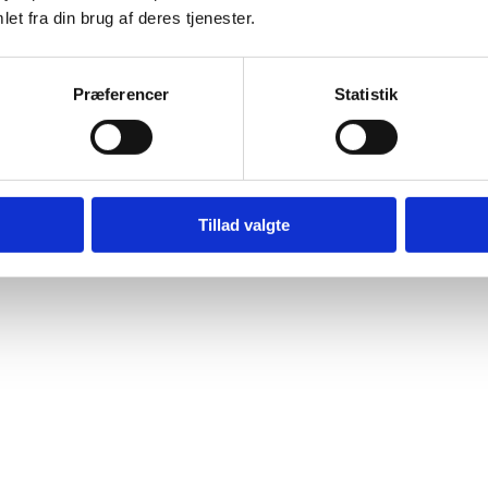
et fra din brug af deres tjenester.
eling af tilskuddet
e, hvordan tilskuddet fra puljen er blevet fordelt (pdf)
Præferencer
Statistik
Tillad valgte