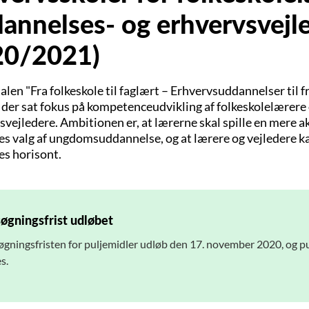
annelses- og erhvervsvejle
20/2021)
alen "Fra folkeskole til faglært – Erhvervsuddannelser til 
 der sat fokus på kompetenceudvikling af folkeskolelærere
vejledere. Ambitionen er, at lærerne skal spille en mere ak
es valg af ungdomsuddannelse, og at lærere og vejledere ka
es horisont.
øgningsfrist udløbet
gningsfristen for puljemidler udløb den 17. november 2020, og pu
s.