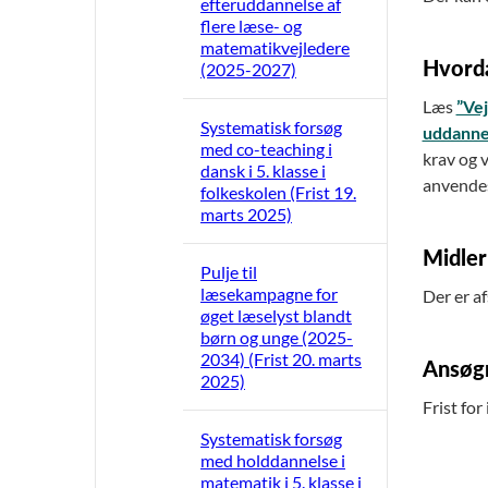
efteruddannelse af
flere læse- og
matematikvejledere
Hvorda
(2025-2027)
Læs
”Vej
Systematisk forsøg
uddannel
med co-teaching i
krav og 
dansk i 5. klasse i
anvende
folkeskolen (Frist 19.
marts 2025)
Midler
Pulje til
læsekampagne for
Der er af
øget læselyst blandt
børn og unge (2025-
2034) (Frist 20. marts
Ansøgn
2025)
Frist fo
Systematisk forsøg
med holddannelse i
matematik i 5. klasse i