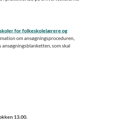
sskoler for folkeskolelærere og
rmation om ansøgningsproceduren,
es ansøgningsblanketten, som skal
okken 13.00.