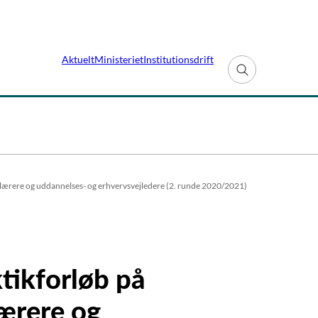
Aktuelt
Ministeriet
Institutionsdrift
Fold søgefelt ud
olelærere og uddannelses- og erhvervsvejledere (2. runde 2020/2021)
ktikforløb på
lærere og