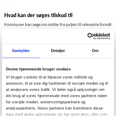
Hvad kan der søges tilskud til
Kommuner kan søge om midler fra puljen til relevante formål
inden for rammerne af den politiske aftale og den nye
lovgivning med henblik på at understøtte implementering af
de ændringer, som forventes i den enkelte kommune.
Midlerne kan bl.a. anvendes til relevant
Samtykke
Detaljer
Om
kompetenceudvikling i den kommunale forvaltning med
henblik på at understøtte implementeringsarbejdet bedst
muligt.
Denne hjemmeside bruger cookies
Vi bruger cookies til at tilpasse vores indhold og
annoncer, til at vise dig funktioner til sociale medier og til
Hvordan søges der om tilskud
at analysere vores trafik. Vi deler også oplysninger om
Læs ”Vejledning om pulje til implementering af aftale om
din brug af vores hjemmeside med vores partnere inden
styrket undervisning for anbragte og udsatte børn og unge
for sociale medier, annonceringspartnere og
(Børnene Først på undervisningsområdet) og understøttelse
analysepartnere. Vores partnere kan kombinere disse
af udvikling på området, 2025-2026” (herefter benævnt som
data med andre oplysninger, du har givet dem, eller som