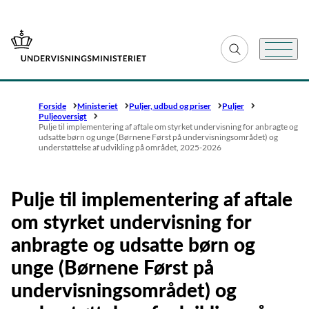
Gå til forsiden
Fold søgefelt ud
Menu
Forside
Ministeriet
Puljer, udbud og priser
Puljer
Puljeoversigt
Pulje til implementering af aftale om styrket undervisning for anbragte og
udsatte børn og unge (Børnene Først på undervisningsområdet) og
understøttelse af udvikling på området, 2025-2026
Pulje til implementering af aftale
om styrket undervisning for
anbragte og udsatte børn og
unge (Børnene Først på
undervisningsområdet) og