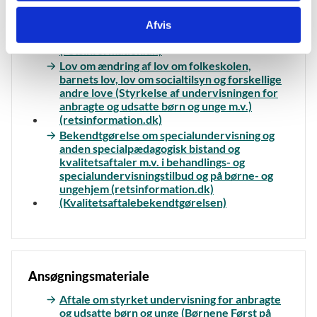
Lov om behandlings- og
Afvis
specialundervisningstilbud til børn og unge
(retsinformation.dk)
Lov om ændring af lov om folkeskolen,
barnets lov, lov om socialtilsyn og forskellige
andre love (Styrkelse af undervisningen for
anbragte og udsatte børn og unge m.v.)
(retsinformation.dk)
Bekendtgørelse om specialundervisning og
anden specialpædagogisk bistand og
kvalitetsaftaler m.v. i behandlings- og
specialundervisningstilbud og på børne- og
ungehjem (retsinformation.dk)
(Kvalitetsaftalebekendtgørelsen)
Ansøgningsmateriale
Aftale om styrket undervisning for anbragte
og udsatte børn og unge (Børnene Først på