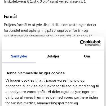
friskolelovens § 1, stk. 3 og 4 samt vejledningen s. 1.
Formål
Puljens formål er at yde tilskud til de omkostninger, der er
forbundet med opfølgning på sprogprøver for fri- og
privatskoler og afdelinger af fri- og privatskoler, som er
underlagt kravet om sprogprøver.
Samtykke
Detaljer
Om
Hvordan søges der om tilskud
Læs "Vejledning til ansøgning om tilskud til opfølgning på
obligatoriske sprogprøver for fri- og privatskoler – skoleåret
Denne hjemmeside bruger cookies
2023/2024" for at få oplysninger om krav og betingelser til
Vi bruger cookies til at tilpasse vores indhold og
ansøgningen, vilkår for ansøgning og tilskud.
annoncer, til at vise dig funktioner til sociale medier og til
at analysere vores trafik. Vi deler også oplysninger om
Ansøgningsfrist
din brug af vores hjemmeside med vores partnere inden
for sociale medier, annonceringspartnere og
Frist for indsendelse af ansøgninger er tirsdag den 5.