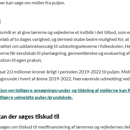
 kan søge om midler fra puljen.
l
ormål er at give lærerne og vejlederne et indblik i det tilbud, so
orløb af to dages varighed, og dermed skabe bedre mulighed for, at
valitet om uddannelsesvalg til udskolingseleverne i folkeskolen. He
derne får kendskab til planlægning, gennemførelse og evaluering a
ration til egen praksis.
fsat 2,0 millioner kroner årligt i perioden 2019-2022 til puljen. 
gsrunde i hvert af årene 2019-2022. Nærværende udmelding vedrø
ion om tidligere ansøgningsrunder og tildeling af midlerne kan fi
dligere udmeldte puljer/grundskole.
an der søges tilskud til
øges om tilskud til medfinansiering af lærernes og vejledernes del