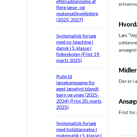
efteruddannelse af
erhvervs
flere læse- og
matematikvejledere
(2025-2027)
Hvorda
Læs ”Vej
Systematisk forsøg
med co-teaching i
uddannel
dansk i 5. klasse i
ansøgnin
folkeskolen (Frist 19.
marts 2025)
Midler 
Pulje til
Der er i 
læsekampagne for
øget læselyst blandt
børn og unge (2025-
Ansøgn
2034) (Frist 20. marts
2025)
Frist for
Systematisk forsøg
med holddannelse i
matematik i 5. klasse i