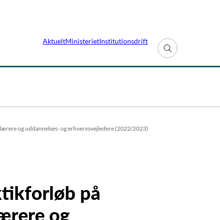
Aktuelt
Ministeriet
Institutionsdrift
Fold søgefelt ud
kolelærere og uddannelses- og erhvervsvejledere (2022/2023)
ktikforløb på
lærere og