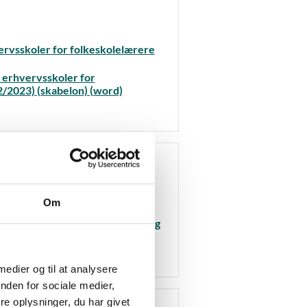
vervsskoler for folkeskolelærere
å erhvervsskoler for
/2023) (skabelon) (word)
erhvervsskoler for
Om
2023) (skabelon) (xls)
ervsskoler for folkeskolelærere og
word)
 medier og til at analysere
nden for sociale medier,
e oplysninger, du har givet