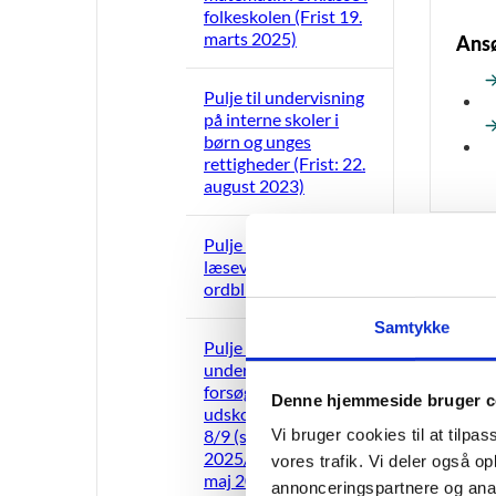
folkeskolen (Frist 19.
marts 2025)
Ansø
Pulje til undervisning
på interne skoler i
børn og unges
rettigheder (Frist: 22.
august 2023)
Pulje til uddannelse af
læsevejledere og
Mate
ordblindelærere 2024
Samtykke
Pulje til
understøttelse af
forsøg med
Denne hjemmeside bruger c
udskolingslinje eud
Vi bruger cookies til at tilpas
8/9 (skoleåret
2025/2026) (Frist 16.
vores trafik. Vi deler også 
maj 2025).
annonceringspartnere og anal