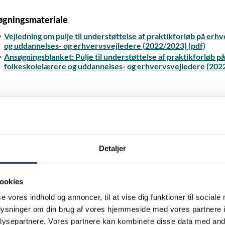
gningsmateriale
Vejledning om pulje til understøttelse af praktikforløb på erh
og uddannelses- og erhvervsvejledere (2022/2023) (pdf)
Ansøgningsblanket: Pulje til understøttelse af praktikforløb p
folkeskolelærere og uddannelses- og erhvervsvejledere (2022
riale til afrapportering
Regnskabsskema: Pulje til understøttelse af praktikforløb på 
Detaljer
folkeskolelærere og uddannelses- og erhvervsvejledere (2022/
Slutrapport: Pulje til understøttelse af praktikforløb på erhv
uddannelses- og erhvervsvejledere (2022/2023) (skabelon) (
ookies
se vores indhold og annoncer, til at vise dig funktioner til sociale
oplysninger om din brug af vores hjemmeside med vores partnere i
ysepartnere. Vores partnere kan kombinere disse data med andr