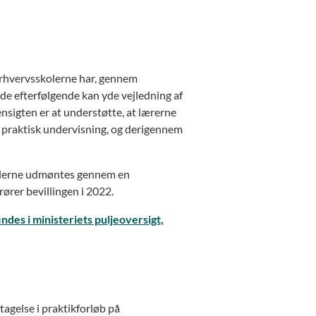
m erhvervsskolerne har, gennem
 de efterfølgende kan yde vejledning af
nsigten er at understøtte, at lærerne
f praktisk undervisning, og derigennem
Midlerne udmøntes gennem en
rer bevillingen i 2022.
ndes i ministeriets puljeoversigt,
tagelse i praktikforløb på