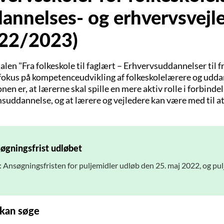
annelses- og erhvervsvejl
22/2023)
alen "Fra folkeskole til faglært – Erhvervsuddannelser til 
 fokus på kompetenceudvikling af folkeskolelærere og udda
en er, at lærerne skal spille en mere aktiv rolle i forbinde
uddannelse, og at lærere og vejledere kan være med til at
øgningsfrist udløbet
 Ansøgningsfristen for puljemidler udløb den 25. maj 2022, og pul
kan søge