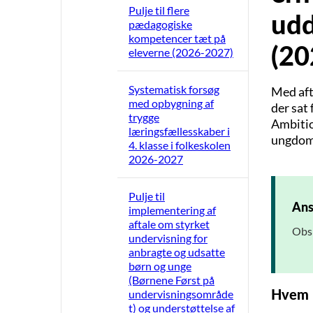
Pulje til flere
udd
pædagogiske
kompetencer tæt på
(20
eleverne (2026-2027)
Systematisk forsøg
Med aft
med opbygning af
der sat
trygge
Ambition
læringsfællesskaber i
ungdoms
4. klasse i folkeskolen
2026-2027
Pulje til
Ans
implementering af
aftale om styrket
Obs:
undervisning for
anbragte og udsatte
børn og unge
(Børnene Først på
Hvem 
undervisningsområde
t) og understøttelse af