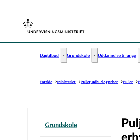
Gå til forsiden
Dagtilbud
Grundskole
Uddannelse til unge
Dagtilbud - Flere links
Grundskole - Flere links
Forside
Ministeriet
Puljer, udbud og priser
Puljer
P
Pul
Grundskole
erh