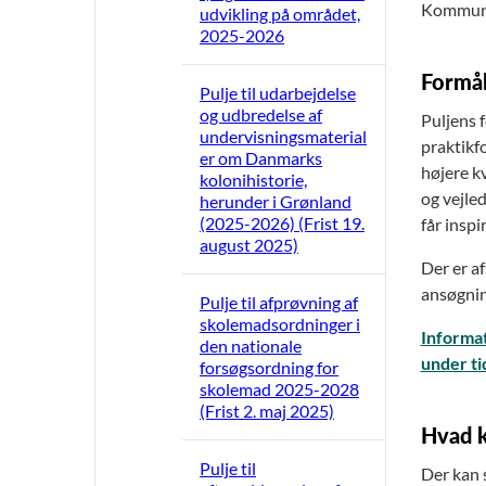
Kommuner
udvikling på området,
2025-2026
Formå
Pulje til udarbejdelse
og udbredelse af
Puljens f
undervisningsmaterial
praktikf
er om Danmarks
højere k
kolonihistorie,
og vejle
herunder i Grønland
(2025-2026) (Frist 19.
får inspi
august 2025)
Der er a
ansøgnin
Pulje til afprøvning af
skolemadsordninger i
Informat
den nationale
under ti
forsøgsordning for
skolemad 2025-2028
(Frist 2. maj 2025)
Hvad k
Pulje til
Der kan s