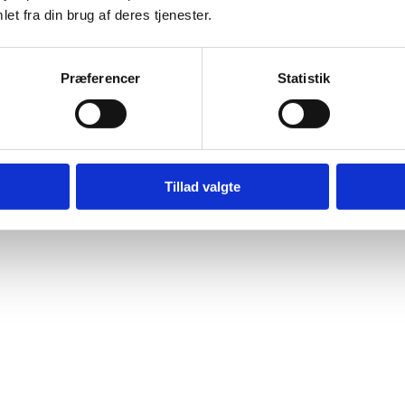
eling af tilskuddet
et fra din brug af deres tjenester.
Se, hvordan tilskuddet fra puljen er blevet fordelt (pdf)
Præferencer
Statistik
Tillad valgte