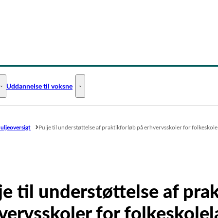
Uddannelse til voksne
Uddannelse til unge - Flere links
Uddannelse til voksne - Flere links
uljeoversigt
Pulje til understøttelse af praktikforløb på erhvervsskoler for folkes
je til understøttelse af pra
vervsskoler for folkeskole