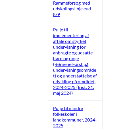
Rammeforsøg med
udskolingslinje eud
8/9
Pulje til
implementering af
aftale om styrket
undervisning for
anbragte og udsatte
børn og unge
(Børnene Først på
undervisningsområde
t) og understøttelse af
udvikling på området,
2024-2025 (frist: 21.
maj 2024)
Pulje til mindre
folkeskoler i
landkommuner, 2024-
2025