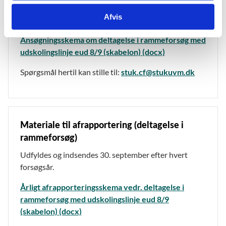
Afvis
Vejledning om rammer for forsøget (pdf)
Ansøgningsskema om deltagelse i rammeforsøg med
udskolingslinje eud 8/9 (skabelon) (docx)
Spørgsmål hertil kan stille til:
stuk.cf@stukuvm.dk
Materiale til afrapportering (deltagelse i
rammeforsøg)
Udfyldes og indsendes 30. september efter hvert
forsøgsår.
Årligt afrapporteringsskema vedr. deltagelse i
rammeforsøg med udskolingslinje eud 8/9
(skabelon) (docx)