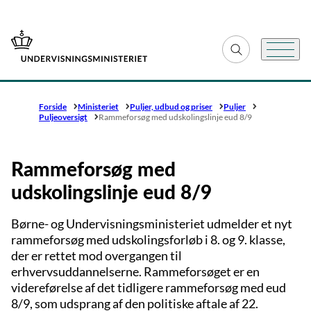
Gå til forsiden
Fold søgefelt ud
Menu
Forside
Ministeriet
Puljer, udbud og priser
Puljer
Puljeoversigt
Rammeforsøg med udskolingslinje eud 8/9
Rammeforsøg med
udskolingslinje eud 8/9
Børne- og Undervisningsministeriet udmelder et nyt
rammeforsøg med udskolingsforløb i 8. og 9. klasse,
der er rettet mod overgangen til
erhvervsuddannelserne. Rammeforsøget er en
videreførelse af det tidligere rammeforsøg med eud
8/9, som udsprang af den politiske aftale af 22.