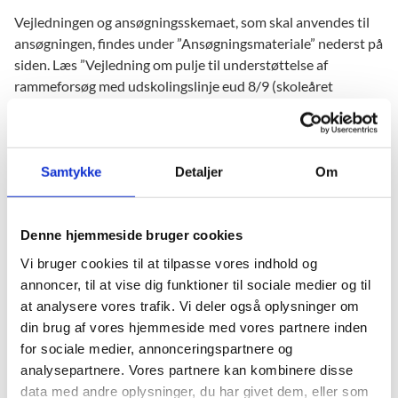
Vejledningen og ansøgningsskemaet, som skal anvendes til
ansøgningen, findes under ”Ansøgningsmateriale” nederst på
siden. Læs ”Vejledning om pulje til understøttelse af
rammeforsøg med udskolingslinje eud 8/9 (skoleåret
2023/24)” for information om ansøgningsproceduren, krav
og vilkår for ansøgning og tilskud samt kriterier for
behandling af ansøgningen.
Samtykke
Detaljer
Om
Midler til fordeling
Denne hjemmeside bruger cookies
Der er afsat i alt 5,0 mio. kr. i 2023 til understøttelse af
rammeforsøget.
Vi bruger cookies til at tilpasse vores indhold og
annoncer, til at vise dig funktioner til sociale medier og til
at analysere vores trafik. Vi deler også oplysninger om
Ansøgningsfrist
din brug af vores hjemmeside med vores partnere inden
Frist for indsendelse af ansøgninger er torsdag den 31.
for sociale medier, annonceringspartnere og
august 2023 kl. 13.00. Bemærk, at det kun er kommuner, der
analysepartnere. Vores partnere kan kombinere disse
ansøger om deltagelse i rammeforsøget, som kan søge om
data med andre oplysninger, du har givet dem, eller som