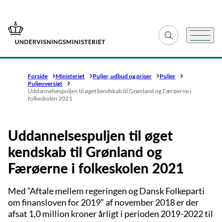
Gå til forsiden
Fold søgefelt ud
Menu
Forside
Ministeriet
Puljer, udbud og priser
Puljer
Puljeoversigt
Uddannelsespuljen til øget kendskab til Grønland og Færøerne i
folkeskolen 2021
Uddannelsespuljen til øget
kendskab til Grønland og
Færøerne i folkeskolen 2021
Med ”Aftale mellem regeringen og Dansk Folkeparti
om finansloven for 2019” af november 2018 er der
afsat 1,0 million kroner årligt i perioden 2019-2022 til