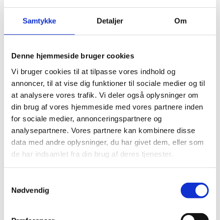
Tilskud fra puljen anvendes til gennemførelsen af aktiviteter i
projekterne.
Samtykke
Detaljer
Om
Hvordan søges der om tilskud
Denne hjemmeside bruger cookies
Læs
”Vejledning om uddannelsespuljen til øget kendskab til
Vi bruger cookies til at tilpasse vores indhold og
Grønland og Færøerne i folkeskolen 2021 (pdf)”
for
annoncer, til at vise dig funktioner til sociale medier og til
information om ansøgningsproceduren, krav og vilkår for
at analysere vores trafik. Vi deler også oplysninger om
ansøgning og tilskud samt vurderingskriterier for behandling
din brug af vores hjemmeside med vores partnere inden
af ansøgningen. Vejledningen findes også under
for sociale medier, annonceringspartnere og
”Ansøgningsmateriale”, hvor de skabeloner og skemaer, som
analysepartnere. Vores partnere kan kombinere disse
skal anvendes, også kan findes.
data med andre oplysninger, du har givet dem, eller som
de har indsamlet fra din brug af deres tjenester.
Midler til fordeling
S
Nødvendig
Der er i alt 1,5 millioner kroner i puljen.
a
m
t